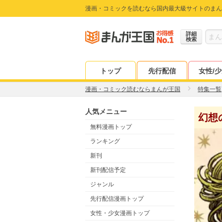
漫画・コミックを読むなら国内最大級サイトのまん
詳細
検索
トップ
先行配信
女性/
漫画・コミック読むならまんが王国
特集一覧
人気メニュー
幻想
無料漫画トップ
ランキング
新刊
新刊配信予定
ジャンル
先行配信漫画トップ
女性・少女漫画トップ