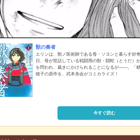
獣の奏者
エリンは、獣ノ医術師である母・ソヨンと暮らす好
日、母が世話している戦闘用の獣・闘蛇（とうだ）
を問われ、裁きにかけられることになるが――。「
穂子の原作を、武本糸会がコミカライズ！
今すぐ読む