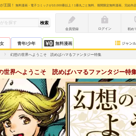
が王国！
無料漫画・電子コミックが10,000冊以上！1冊丸ごと無料、期間限定無料漫画、完結作
ログイン
会員登録
初め
少女
青年/少年
無料漫画
ジャン
幻想の世界へようこそ 読めばハマるファンタジー特集
の世界へようこそ 読めばハマるファンタジー特