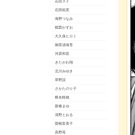
石田スイ
石田拓実
海野つなみ
楳図かずお
大久保ヒロミ
御茶漬海苔
河原和音
きたがわ翔
北川みゆき
草野誼
さかたのり子
椎名軽穂
新條まゆ
清野とおる
曽根富美子
高野苺