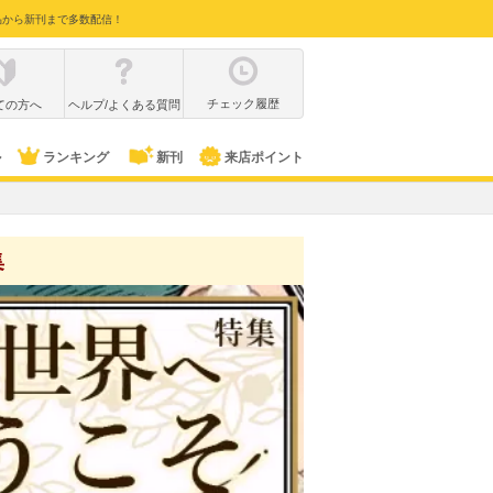
品から新刊まで多数配信！
チェック履歴
ての方へ
ヘルプ/よくある質問
ル
ランキング
新刊
来店ポイント
集