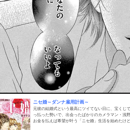
ニセ婚～ダンナ雇用計画～
元彼の結婚式という最高にツイてない日に、宝くじ
っ払った勢いで、出会ったばかりのカメラマン・浅野 
お金を払えば希望が叶う「ニセ婚」生活を始めたけど