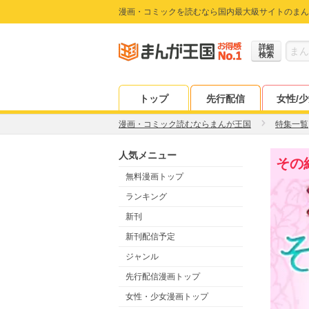
漫画・コミックを読むなら国内最大級サイトのまん
詳細
検索
トップ
先行配信
女性/
漫画・コミック読むならまんが王国
特集一覧
人気メニュー
その
無料漫画トップ
ランキング
新刊
新刊配信予定
ジャンル
先行配信漫画トップ
女性・少女漫画トップ