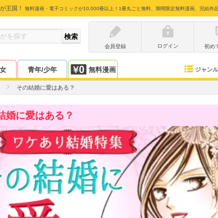
が王国！
無料漫画・電子コミックが10,000冊以上！1冊丸ごと無料、期間限定無料漫画、完結作
ログイン
会員登録
初め
少女
青年/少年
無料漫画
ジャン
その結婚に愛はある？
結婚に愛はある？