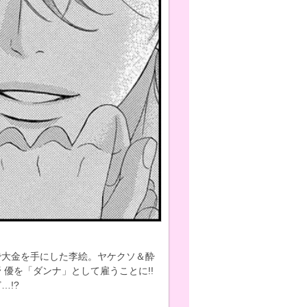
で大金を手にした李絵。ヤケクソ＆酔
優を「ダンナ」として雇うことに!!
…!?