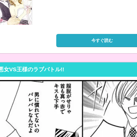
今すぐ読む
悪女VS王様のラブバトル!!