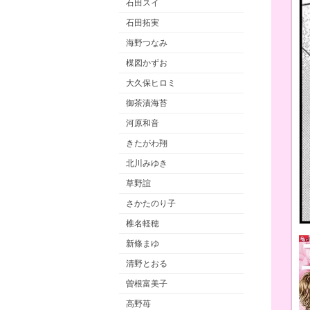
石田スイ
石田拓実
海野つなみ
楳図かずお
大久保ヒロミ
御茶漬海苔
河原和音
きたがわ翔
北川みゆき
草野誼
さかたのり子
椎名軽穂
新條まゆ
清野とおる
曽根富美子
高野苺