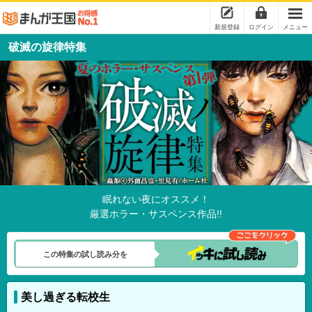
新規登録
ログイン
メニュー
破滅の旋律特集
眠れない夜にオススメ！
厳選ホラー・サスペンス作品!!
この特集の試し読み分を
美し過ぎる転校生