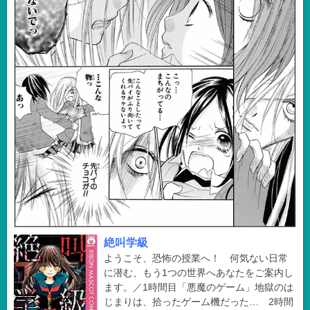
絶叫学級
ようこそ、恐怖の授業へ！ 何気ない日常
に潜む、もう1つの世界へあなたをご案内し
ます。／1時間目「悪魔のゲーム」地獄のは
じまりは、拾ったゲーム機だった… 2時間