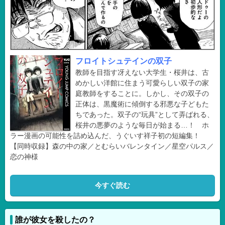
フロイトシュテインの双子
教師を目指す冴えない大学生・桜井は、古
めかしい洋館に住まう可愛らしい双子の家
庭教師をすることに。しかし、その双子の
正体は、黒魔術に傾倒する邪悪な子どもた
ちであった。双子の“玩具”として弄ばれる、
桜井の悪夢のような毎日が始まる…！ ホ
ラー漫画の可能性を詰め込んだ、うぐいす祥子初の短編集！
【同時収録】森の中の家／とむらいバレンタイン／星空パルス／
恋の神様
今すぐ読む
誰が彼女を殺したの？