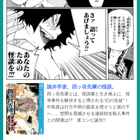
詭弁学派、四ッ谷先輩の怪談。
四ッ谷先輩とは、怪談噺と引き換えに、怪
奇事件を解決すると噂される“幻の生徒”！
中島真は行方不明の親友を捜そうと彼の下
へ…。世間を震撼させる連続幼女殺人事件
との関連は!? 迷コンビ誕生!!