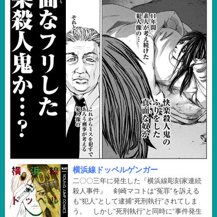
横浜線ドッペルゲンガー
二〇〇三年に発生した『横浜線彫刻家連続
殺人事件』 剣崎マコトは“冤罪”を訴える
も“犯人”として逮捕“死刑執行”されてしま
う。 しかし“死刑執行”と同時に“事件発生