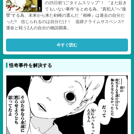
の25日前”に“タイムスリップ”！ “まだ起き
てもいない事件”をとめる為、“真犯人”へ“復
讐”する為、未来から来た剣崎の選んだ『相棒』は過去の自分だ
った!! 信じられるのは自分だけ！ 追跡クライムサスペンス!!
運命と戦う2人の自分の物語開幕。
今すぐ読む
怪奇事件を解決する