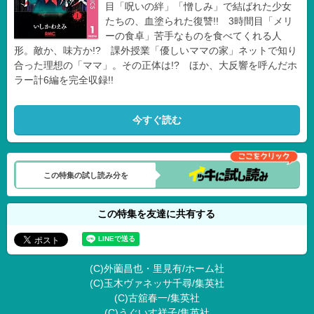
目「呪いの絆」「憎しみ」で結ばれた少女
たちの、血塗られた復讐!! 3時間目「メリ
ーの食卓」苦手なものを食べてくれる人
形。敵か、味方か!? 課外授業「優しいママの家」ネットで知り
合った理想の「ママ」。その正体は!? ほか、大反響を呼んだホ
ラー計6編を完全収録!!
今すぐ読む
この特集の試し読み分を
この特集を友達に共有する
(C)外薗昌也・里見有/ホーム社
(C)玉木ヴァネッサ千尋/集英社
(C)古舘春一/集英社
(C)うぐいす祥子/集英社