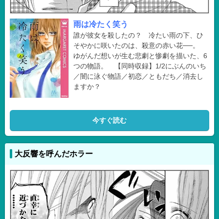
雨は冷たく笑う
誰が彼女を殺したの？ 冷たい雨の下、ひ
そやかに咲いたのは、殺意の赤い花──。
ゆがんだ想いが生む悲劇と惨劇を描いた、6
つの物語。 【同時収録】1/2にぶんのいち
／闇に泳ぐ物語／初恋／ともだち／消去し
ますか？
今すぐ読む
大反響を呼んだホラー