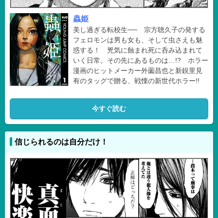
蟲姫
美し過ぎる転校生── 宗方聴久子の発する
フェロモンは男も女も、そして虫さえも魅
惑する！ 兇気に蝕まれ死に呑み込まれて
いく日常。その先にあるものは…!? ホラー
漫画のヒットメーカー外薗昌也と新鋭里見
有のタッグで贈る、戦慄の新世代ホラー!!
今すぐ読む
信じられるのは自分だけ！