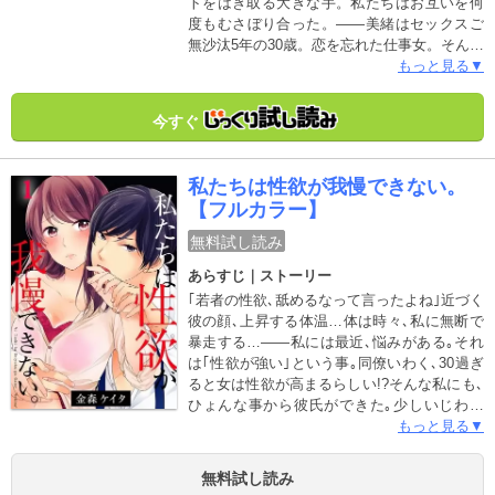
トをはぎ取る大きな手。私たちはお互いを何
度もむさぼり合った。――美緒はセックスご
無沙汰5年の30歳。恋を忘れた仕事女。そんな
時、合コンで出会った真島は超イヤな奴!「女
もっと見る▼
に興味ない」と言い切り、会をぶち壊す。
――「女をイカせたことないマグロくん!」そ
今すぐ
んな真島に、美緒が挑発的な発言をして事態
は思わぬ方向へ…お互いのセックスを試す事
に!――「おかしいな…全然余裕ない」そう言
私たちは性欲が我慢できない。
い、荒い息を吐く真島。アレ…女に興味ない
【フルカラー】
俺様モテ男じゃなかったの!?
無料試し読み
あらすじ｜ストーリー
｢若者の性欲､舐めるなって言ったよね｣近づく
彼の顔､上昇する体温…体は時々､私に無断で
暴走する…――私には最近､悩みがある｡それ
は｢性欲が強い｣という事｡同僚いわく､30過ぎ
ると女は性欲が高まるらしい!?そんな私にも､
ひょんな事から彼氏ができた｡少しいじわる
で､気まぐれで､何を考えているかわからない
もっと見る▼
彼…――｢もう止まれないから､覚悟して｣だけ
ど突然､余裕のない表情｡なんと､彼は性欲旺盛
無料試し読み
な23歳の男子だった!――｢性欲の強い三十路