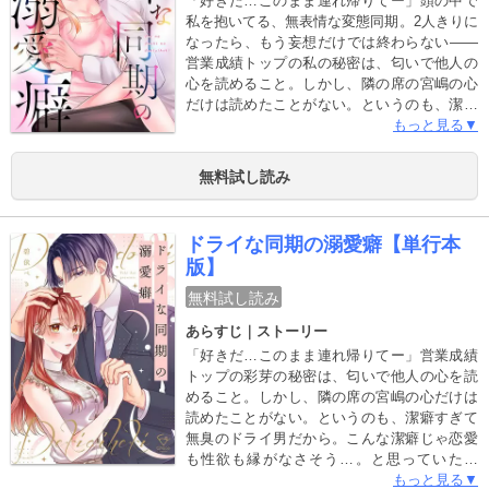
「好きだ…このまま連れ帰りてー」頭の中で
私を抱いてる、無表情な変態同期。2人きりに
なったら、もう妄想だけでは終わらない――
営業成績トップの私の秘密は、匂いで他人の
心を読めること。しかし、隣の席の宮嶋の心
だけは読めたことがない。というのも、潔癖
すぎて無臭のドライ男だから。こんな潔癖じ
もっと見る▼
ゃ恋愛も性欲も縁がなさそう…。と思ってい
たのに、出張中に汗だくになった隙に匂いを
無料試し読み
かぐと、実は宮嶋はずっと妄想で私を愛でて
いたと判明！しかも、匂いをかぐために私が
煽ったせいで、宮嶋の欲望はもう抑えきれな
ドライな同期の溺愛癖【単行本
くなっていて…
版】
無料試し読み
あらすじ｜ストーリー
「好きだ…このまま連れ帰りてー」営業成績
トップの彩芽の秘密は、匂いで他人の心を読
めること。しかし、隣の席の宮嶋の心だけは
読めたことがない。というのも、潔癖すぎて
無臭のドライ男だから。こんな潔癖じゃ恋愛
も性欲も縁がなさそう…。と思っていたの
に、出張中に汗だくになった隙に匂いをかぐ
もっと見る▼