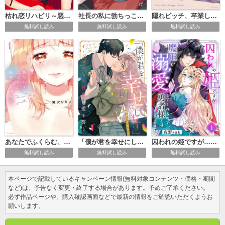
隠れビッチ、卒業します。【単行本版】
枯れ恋リハビリ～悪あがき、シてもいいですか？【単行本版】
社長の私に勃ちっこないでしょ？【単行本版】
無料試し読み
無料試し読み
無料試し読み
あなたでふくらむ、私のぺしゃんこ。【単行本版】
「僕が君を幸せにします」～イ・ジュウォン社長は愛を誓う
囚われの姫ですが…魔王が溺愛してくれるので、勇者様とは帰りません！
無料試し読み
無料試し読み
無料試し読み
本ページで記載しているキャンペーン情報(無料対象コンテンツ・価格・期間
など)は、予告なく変更・終了する場合があります。予めご了承ください。
必ず作品ページや、購入確認画面などで最新の情報をご確認いただくようお
願いします。