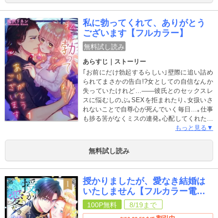
女×性欲の強い若い男｣の､ちょっぴり過激で
ピュアな恋､ここに開幕!
私に勃ってくれて、ありがとう
ございます【フルカラー】
無料試し読み
あらすじ｜ストーリー
｢お前にだけ勃起するらしい｣壁際に追い詰め
られてまさかの告白!?女としての自信なんか
失っていたけれど…――彼氏とのセックスレ
スに悩むしのぶ｡SEXを拒まれたり､女扱いさ
れないことで自尊心が死んでいく毎日…｡仕事
も捗る筈がなくミスの連発｡心配してくれた上
司の蓮見は女子からモテモテで､私の悩みなん
もっと見る▼
か打ち明けられるわけないって思ってたけ
ど…｡バランスを崩した拍子に抱きとめる逞し
無料試し読み
い腕と体､久しぶりの体温に思わずときめいて
いるといきなりガッと腕を掴まれて…!?彼の
口から出たのはあまりにも意外な一言で…
授かりましたが、愛なき結婚は
いたしません【フルカラー電子
単行本版】
100P
無料
8/19
まで