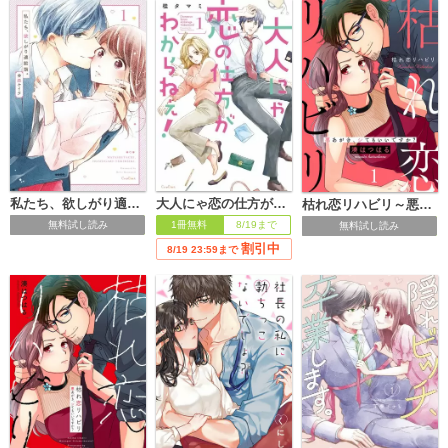
私たち、欲しがり適齢期。【単行本版】
大人にゃ恋の仕方がわからねぇ！【単行本版】
枯れ恋リハビリ～悪あがき、シてもいいですか？
無料試し読み
1冊無料
8/19まで
無料試し読み
割引中
8/19 23:59まで