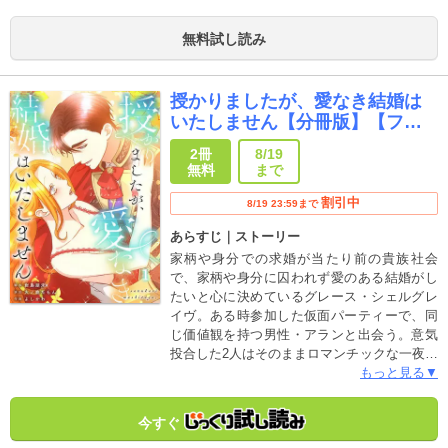
と、実は宮嶋はずっと妄想で彩芽を愛でてい
たと判明！しかも彩芽が近づきすぎたせい
無料試し読み
で、宮嶋の欲望はもう抑えきれなくなってい
て… ※この作品は過去、電子書籍「ドライ
な同期の溺愛癖１～６巻」に掲載されまし
授かりましたが、愛なき結婚は
た。重複購入にご注意下さい。
いたしません【分冊版】【フル
カラー】
2冊
8/19
無料
まで
割引中
8/19 23:59まで
あらすじ｜ストーリー
家柄や身分での求婚が当たり前の貴族社会
で、家柄や身分に囚われず愛のある結婚がし
たいと心に決めているグレース・シェルグレ
イヴ。ある時参加した仮面パーティーで、同
じ価値観を持つ男性・アランと出会う。意気
投合した2人はそのままロマンチックな一夜を
過ごし、子どもを身籠るが…。なんとアラン
もっと見る▼
の正体は、シェルグレイヴ家の宿敵・ウォー
ド家の息子だった。子どもを利用されるわけ
今すぐ
にはいかないグレースに、積極的に迫るアラ