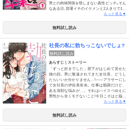
男との肉体関係を惜しまない真性ビッチ｡そん
なある日､部署イチのイケメンと2人きりで1泊
出張に行くことに!絶対オトすと意気込み､間
もっと見る▼
違えたフリして同室の宿を取って､夜の準備も
完璧｡抱き締められてキスされて､ついにキタ
無料試し読み
と思ったのに……なぜか正体がバレた!?そし
て､たった1人の男のために｢脱･隠れビッチ｣
することに…!?
社長の私に勃ちっこないでしょ?
無料試し読み
あらすじ｜ストーリー
「ずっと好きでした」部下がはじめて見せた
雄の顔。男に敬遠されてきた女社長、どうし
たらいいか分かりません…!――アラサーにし
て女社長の伊佐美奈央。仕事は順調だけど、
ある深刻な悩みが…。それはハイスペゆえに
男性から全くモテないこと!今日こそはと臨ん
だ合コンも見事撃沈、そのうえ強盗に襲われ
もっと見る▼
てしまう。そんな私を助けてくれたのは…部
下のモサ男・加隈!?――「私になんてどうせ
無料試し読み
勃起しないでしょ?」酔った勢い発した一言に
加隈は…「いいえ、めちゃくちゃ勃起してま
す」って嘘でしょ!?