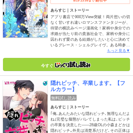
割引中
8/19 23:59まで
あらすじ｜ストーリー
アプリ書店で900万View突破！両片想いの切
なく甘いすれ違いロマンスファンタジーが、
待望の横読みページ漫画化！家柄や身分での
求婚が当たり前の貴族社会で、家柄や身分に
囚われず愛のある結婚がしたいと心に決めて
いるグレース・シェルグレイヴ。ある時参加
した仮面パーティーで、同じ価値観を持つ男
もっと見る▼
性・アランと出会う。意気投合した2人はその
ままロマンチックな一夜を過ごし、子どもを
今すぐ
身籠るが…。なんとアランの正体は、シェル
グレイヴ家の宿敵・ウォード家の息子だっ
た。子どもを利用されるわけにはいかないグ
隠れビッチ、卒業します。【フ
レースに、積極的に迫るアラン。すべては跡
ルカラー】
取りのため？それとも愛…？不器用すぎる2人
が紡ぐ手探りの愛の物語。 ※この作品は過
無料試し読み
去、電子書籍「授かりましたが、愛なき結婚
あらすじ｜ストーリー
はいたしません【分冊版】１～６巻」に掲載
されました。重複購入にご注意下さい。※本
｢俺､あんたみたいな隠れビッチ､無理なんだよ
商品は電子版のみの販売となり、紙書籍での
ね｣完璧な擬態がバレてしまった私は､ビッチ
販売はありません。ご注意ください。
の卒業を決意した――28歳OLの小森まどかは
隠れビッチ｡外見は清楚系だけど､その正体は