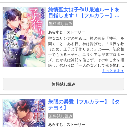
ン。すべては跡取りのため？それとも愛…？
不器用すぎる2人が紡ぐ手探りの愛の物語。
純情聖女は子作り最速ルートを
目指します！【フルカラー】
【タテヨミ】
無料試し読み
あらすじ｜ストーリー
聖女ユリシアの務めは、神の言葉「神託」を
聞くこと。ある日、神は告げた。「世界を救
うため、王子と子作りせよ」と――。初恋相
手でもある王子へ、ユリシアは早速プロポー
ズ。だが彼は神託を信じず、その申し出を拒
絶し、代わりに「一人の女として俺を惚れさ
せられたら、子作りしてやる」と条件を提示
もっと見る▼
する。挑発に乗せられて、彼を振り向かせて
自分を振ったことを後悔させてやると決意す
無料試し読み
るユリシアだったが、なぜか王子の方から甘
い溺愛が…!?――私が惚れさせるはずなの
に、加速していく甘やかな猛追に、もうどう
朱眼の暴愛【フルカラー】【タ
にかなりそうです…！
テヨミ】
無料試し読み
あらすじ｜ストーリー