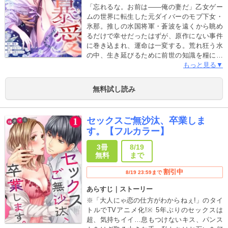
「忘れるな。お前は――俺の妻だ」乙女ゲー
ムの世界に転生した元ダイバーのモブ下女・
氷那。推しの水国将軍・蒼波を遠くから眺め
るだけで幸せだったはずが、原作にない事件
に巻き込まれ、運命は一変する。荒れ狂う水
の中、生き延びるために前世の知識を糧に猛
る波を恐れず、自在に泳ぎ回った氷那。しか
もっと見る▼
し、その神秘的な姿を“人魚姫”と見初めた冷酷
非道な悪役、炎国将軍・朱炎に囚われ、強引
無料試し読み
に妻として娶られることになり…。愛のない
仮初の婚姻。拒むべき宿敵。それなのに、強
引で不器用な彼の熱に、心も体も抗えないの
セックスご無沙汰、卒業しま
は、なぜ――？
す。【フルカラー】
3冊
8/19
無料
まで
割引中
8/19 23:59まで
あらすじ｜ストーリー
※「大人にゃ恋の仕方がわからねぇ!」のタイ
トルでTVアニメ化!※ 5年ぶりのセックスは
超、気持ちイイ…息もつけないキス、パンス