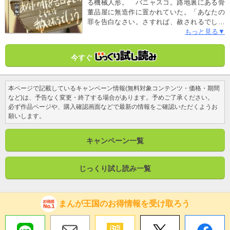
る機械人形。 バニャスコ。路地裏にある骨
董品屋に無造作に置かれていた。「あなたの
罪を告白なさい。さすれば、赦されるでしょ
う」と書かれたボードを胸に。 バニャス
もっと見る▼
コ。「罪びとと話をして、救いと導きを与え
る」“教誨師”であると、彼はいう。 バニャス
今すぐ
コ。だが、リセット状態にあった彼はその使
命と、一般常識以外何も思い出せない。世に
も恐ろしい「壮絶なる過去」を思い出すまで
本ページで記載しているキャンペーン情報(無料対象コンテンツ・価格・期間
は!!!
など)は、予告なく変更・終了する場合があります。予めご了承ください。
必ず作品ページや、購入確認画面などで最新の情報をご確認いただくようお
願いします。
キャンペーン一覧
じっくり試し読み一覧
まんが王国のお得情報を受け取ろう