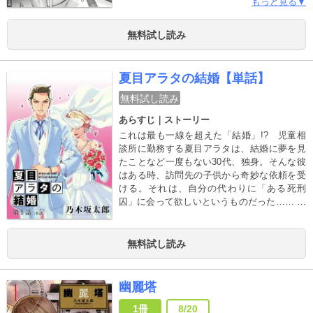
インターハイや受験に追われる忙しない日常
もっと見る▼
は、ある雨の日に起きた事件をきっかけに、
思いも寄らぬ方向に動き出す―――― 毎年
無料試し読み
課される夏休みの自由研究に、２人が選んだ
テーマは「亡くなった先生を生き返らせる」
というもので･･････！？ 大切な人に捧げる
夏目アラタの結婚【単話】
夏が今、始まる。
無料試し読み
あらすじ｜ストーリー
これは最も一線を超えた「結婚」!? 児童相
談所に勤務する夏目アラタは、結婚に夢を見
たことなど一度もない30代、独身。そんな彼
はある時、訪問先の子供から奇妙な依頼を受
ける。それは、自分の代わりに「ある死刑
囚」に会って欲しいというものだった……
『医龍』『幽麗塔』『第３のギデオン』の“乃
木坂太郎”、刺激的新境地！
無料試し読み
幽麗塔
1冊
8/20