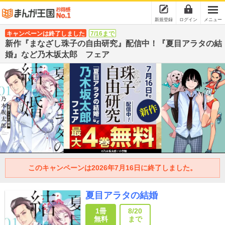
新規登録
ログイン
メニュー
キャンペーンは終了しました
7/16まで
新作『まなざし珠子の自由研究』配信中！『夏目アラタの結
婚』など乃木坂太郎 フェア
このキャンペーンは2026年7月16日に終了しました。
夏目アラタの結婚
1冊
8/20
無料
まで