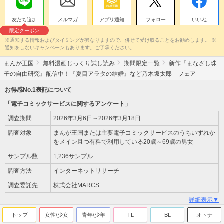
友だち追加
メルマガ
アプリ通知
フォロー
いいね
限定クーポン
※通知する情報およびタイミングが異なりますので、併せて受け取ることをお勧めします。 ※
通知をしないキャンペーンもあります。ご了承ください。
まんが王国
無料漫画じっくり試し読み
期間限定一覧
新作『まなざし珠
子の自由研究』配信中！『夏目アラタの結婚』など乃木坂太郎 フェア
お得感No.1表記について
「電子コミックサービスに関するアンケート」
調査期間
2026年3月6日～2026年3月18日
調査対象
まんが王国または主要電子コミックサービスのうちいずれか
をメイン且つ有料で利用している20歳～69歳の男女
サンプル数
1,236サンプル
調査方法
インターネットリサーチ
調査委託先
株式会社MARCS
詳細表示▼
トップ
女性/少女
青年/少年
TL
BL
オトナ