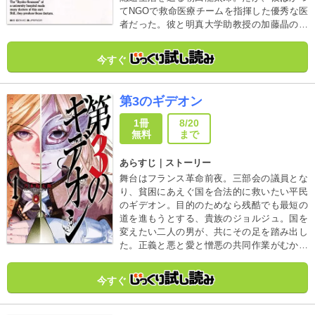
てNGOで救命医療チームを指揮した優秀な医
者だった。彼と明真大学助教授の加藤晶の出
会いから、怒濤の院内革命が始まる!! 読む
と、もう大学病院にはいけない…!? かつてな
今すぐ
いメディカルドラマが今、ここに…!! 究極の
医療エンターテイメント!!!
第3のギデオン
1冊
8/20
無料
まで
あらすじ｜ストーリー
舞台はフランス革命前夜。三部会の議員とな
り、貧困にあえぐ国を合法的に救いたい平民
のギデオン。目的のためなら残酷でも最短の
道を進もうとする、貴族のジョルジュ。国を
変えたい二人の男が、共にその足を踏み出し
た。正義と悪と愛と憎悪の共同作業がむかう
のは、血の地獄か、理想の未来か。
今すぐ