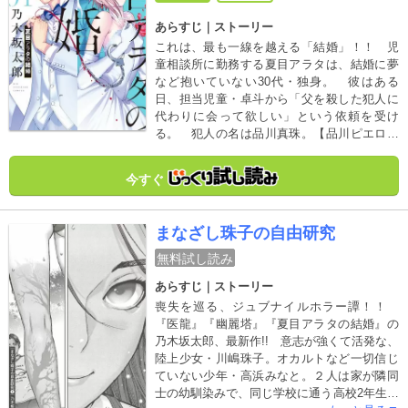
あらすじ｜ストーリー
これは、最も一線を越える「結婚」！！ 児
童相談所に勤務する夏目アラタは、結婚に夢
など抱いていない30代・独身。 彼はある
日、担当児童・卓斗から「父を殺した犯人に
代わりに会って欲しい」という依頼を受け
る。 犯人の名は品川真珠。【品川ピエロ】
と呼ばれる有名連続殺人犯だった…!!
今すぐ
まなざし珠子の自由研究
無料試し読み
あらすじ｜ストーリー
喪失を巡る、ジュブナイルホラー譚！！
『医龍』『幽麗塔』『夏目アラタの結婚』の
乃木坂太郎、最新作!! 意志が強くて活発な、
陸上少女・川嶋珠子。オカルトなど一切信じ
ていない少年・高浜みなと。２人は家が隣同
士の幼馴染みで、同じ学校に通う高校2年生。