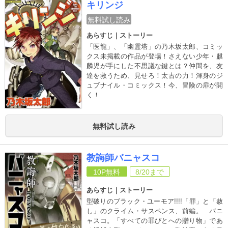
キリンジ
無料試し読み
あらすじ｜ストーリー
「医龍」、「幽霊塔」の乃木坂太郎、コミッ
クス未掲載の作品が登場！さえない少年・麒
麟児が手にした不思議な鍵とは？仲間を、友
達を救うため、見せろ！太古の力！渾身のジ
ュブナイル・コミックス！今、冒険の扉が開
く！
無料試し読み
教誨師バニャスコ
10P
無料
8/20
まで
あらすじ｜ストーリー
型破りのブラック・ユーモア!!!!「罪」と「赦
し」のクライム・サスペンス、前編。 バニ
ャスコ。「すべての罪びとへの贈り物」であ