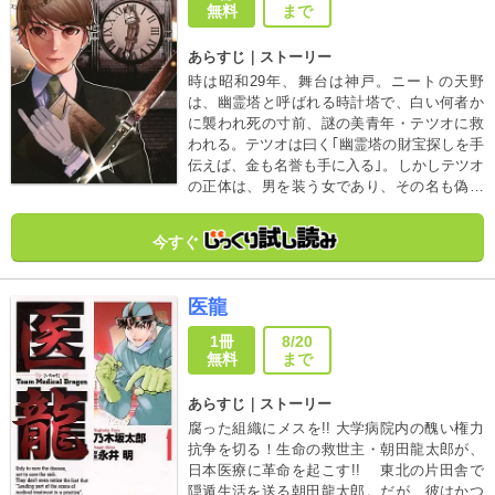
無料
まで
あらすじ｜ストーリー
時は昭和29年、舞台は神戸。ニートの天野
は、幽霊塔と呼ばれる時計塔で、白い何者か
に襲われ死の寸前、謎の美青年・テツオに救
われる。テツオは曰く｢幽霊塔の財宝探しを手
伝えば、金も名誉も手に入る｣。しかしテツオ
の正体は、男を装う女であり、その名も偽名
であった・・・・・・・・
今すぐ
医龍
1冊
8/20
無料
まで
あらすじ｜ストーリー
腐った組織にメスを!! 大学病院内の醜い権力
抗争を切る！生命の救世主・朝田龍太郎が、
日本医療に革命を起こす!! 東北の片田舎で
隠遁生活を送る朝田龍太郎。だが、彼はかつ