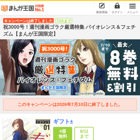
新規登録
ログイン
メニュー
キャンペーンは終了しました
7/10まで
祝3000号！週刊漫画ゴラク厳選特集 バイオレンス＆フェチ
ズム【まんが王国限定】
このキャンペーンは2026年7月10日に終了しました。
ギフト±
4冊
8/11
無料
まで