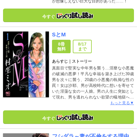
が想像しえない巨大な目的があった……！
今すぐ
SとM
8冊
8/17
無料
まで
あらすじ｜ストーリー
真面目で堅実な中年男を襲う…淫靡な小悪魔
の破滅の悪夢！平凡な幸福を築き上げた39歳
男を次々に襲う、20歳の小悪魔の執拗な性の
罠！女は沙耶、男が高校時代に想いを寄せて
いた淫蕩な女の一人娘。男の人生に突如とし
て現れ、男を逃れられない欲望の蟻地獄へと
引きずり込む。彼女は愛憎のラブ・サバイバ
もっと見る▼
ー！壊してやる、あなたの幸せを！！美しき
悪魔の暴走はもう誰にも止められない！戦慄
今すぐ
のエロティック・サスペンス！色んな意味で
衝撃的シーン満載！
フシダラ～妻が不倫をする理由