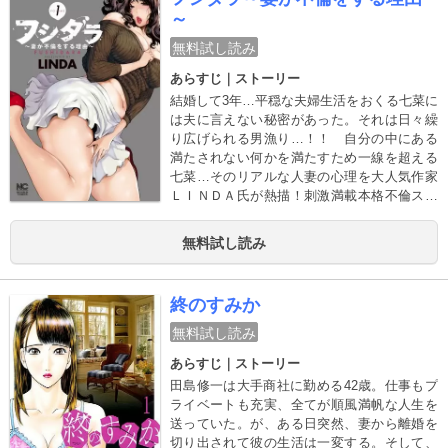
～
無料試し読み
あらすじ｜ストーリー
結婚して3年…平穏な夫婦生活をおくる七菜に
は夫に言えない秘密があった。それは日々繰
り広げられる男漁り…！！ 自分の中にある
満たされない何かを満たすため一線を超える
七菜…そのリアルな人妻の心理を大人気作家
ＬＩＮＤＡ氏が熱描！刺激満載本格不倫スト
ーリー。
無料試し読み
終のすみか
無料試し読み
あらすじ｜ストーリー
田島修一は大手商社に勤める42歳。仕事もプ
ライベートも充実、全てが順風満帆な人生を
送っていた。が、ある日突然、妻から離婚を
切り出されて彼の生活は一変する。そして、