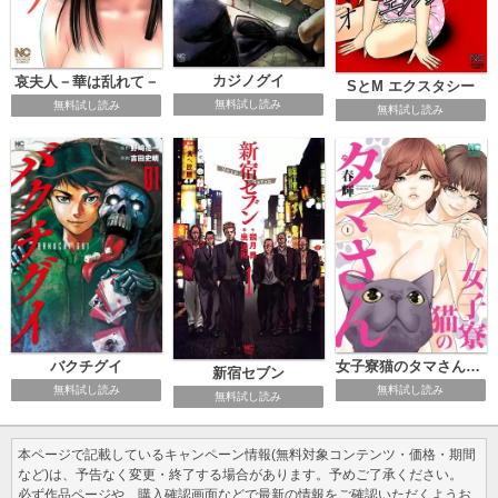
カジノグイ
哀夫人－華は乱れて－
SとM エクスタシー
無料試し読み
無料試し読み
無料試し読み
バクチグイ
女子寮猫のタマさん【電子限定特典付き】
新宿セブン
無料試し読み
無料試し読み
無料試し読み
本ページで記載しているキャンペーン情報(無料対象コンテンツ・価格・期間
など)は、予告なく変更・終了する場合があります。予めご了承ください。
必ず作品ページや、購入確認画面などで最新の情報をご確認いただくようお