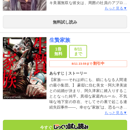
キ美麗無双な彼女は、周囲の社員のアプロー
チも全てシャットアウトする事から、手に届
もっと見る▼
かぬ“タカネノハナ”と評され、“すごい男と付
き合っている”と噂されていた。だがしかし！
無料試し読み
その中身は、恋愛レベル小学五年生!!後輩社
員・弱木に恋する、純情不器用ピュア少女な
のであった!!!ハナさんの恋路に、花は咲くの
生贄家族
かーーーニヤニヤが止まらない！赤面があふ
れ出す!!青春満載のオフィス・ラブコメディ開
1冊
8/11
幕!!!
無料
まで
割引中
8/11 23:59まで
あらすじ｜ストーリー
【家族――それは絆にも、鎖にもなる人間達
の最小集団。】 豪邸に住む美女・阿久津美波
との結婚が決まり、阿久津家に婿入りするこ
ととなった純平。異様な家庭内ルール、不気
味な地下室の存在、そしてその裏で起こる連
続失踪事件――。幸せな“家族”は、恐るべき狂
気を孕んでいた。 「クイズ！正義の選択」
もっと見る▼
「ディストピア～移住先は不貞の島でした
～」で頭角を表しつつある新鋭・杉野アキユ
今すぐ
キがおくる戦慄の潜入捜査“家族”サスペンス、