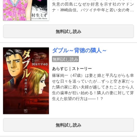
失意の田島になぜか好意を示す社のマドン
ナ・神崎由佳。バツイチ中年と若い女の奇妙
な関係は、やがて波乱を呼び…!?大ヒット作
『ＳとＭ』の村生ミオが描く、ショッキン
グ・ラブ・ストーリー!!
無料試し読み
ダブル～背徳の隣人～
無料試し読み
あらすじ｜ストーリー
篠塚純一（47歳）は妻と娘と平凡ながらも幸
せな日々を送っていたが…ずっと空き家だっ
た隣の家に若い夫婦が越してきたことから人
生の歯車が狂い始める！隣人の妻に対して芽
生えた欲望の行方は――！？
無料試し読み