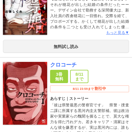
それが穂花が出した結婚の条件だったーー
ー。デザイン会社で勤務する深間優大は、新
入社員の西倉穂花に一目惚れ。交際を経て、
プロポーズする。かくして穂花が出した結婚
の条件を二つとも受け入れてしまった優大
は、二人の寝室のベッドに拘束、監禁され
もっと見る▼
る。『食事』、『入浴』、『排泄』、『射
精』。美人妻に“男”の全てを“管理”される、新
無料試し読み
婚エロティック・サスペンス開幕！！二人
の“監禁婚”生活を、どうぞ覗いて下さい！！
クロコーチ
3冊
8/11
無料
まで
割引中
8/11 23:59まで
あらすじ｜ストーリー
「彼は県警最悪の警察官です」 県警・捜査
二課に所属する黒河内圭太警部補。彼は政治
家や実業家らの醜聞を握ることで、莫大な権
力を得た汚れデカ。若きキャリア・清家はそ
んな彼を嫌悪するが、実は黒河内には、誰も