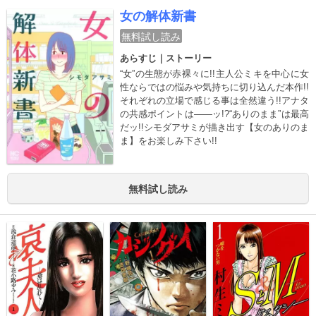
女の解体新書
無料試し読み
あらすじ｜ストーリー
“女”の生態が赤裸々に!!主人公ミキを中心に女
性ならではの悩みや気持ちに切り込んだ本作!!
それぞれの立場で感じる事は全然違う!!アナタ
の共感ポイントは――ッ!?“ありのまま”は最高
だッ!!シモダアサミが描き出す【女のありのま
ま】をお楽しみ下さい!!
無料試し読み