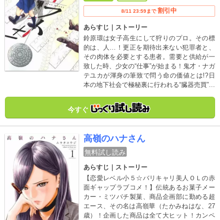
割引中
8/11 23:59まで
あらすじ｜ストーリー
鈴原環は女子高生にして狩りのプロ。その標
的は、人…！更正を期待出来ない犯罪者と、
その肉体を必要とする患者。需要と供給が一
致した時、少女の“仕事”が始まる！鬼才・ナガ
テユカが渾身の筆致で問う命の価値とは!?日
本の地下社会で極秘裏に行われる“臓器売買”の
闇に迫る衝撃作!!
今すぐ
高嶺のハナさん
無料試し読み
あらすじ｜ストーリー
【恋愛レベル小５☆バリキャリ美人ＯＬの赤
面ギャップラブコメ！】伝統あるお菓子メー
カー・ミツバチ製菓、商品企画部に勤める超
エース、その名は高嶺華（たかみねはな、27
歳）！企画した商品は全て大ヒット！カンペ