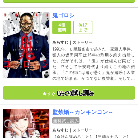
開幕！！
鬼ゴロシ
4冊
8/17
無料
まで
あらすじ｜ストーリー
1991年、Ｅ県新条市で起きた一家殺人事件。
犯人の坂田周平は15年の刑期を終え出所し
た。だがそれは、「鬼」が仕組んだ罠だっ
た…!?そして平安時代より続くこの地の伝
承。「この街には鬼が憑く」鬼が鬼呼ぶ因業
の地で始まる、かつてない復讐劇。そして街
に秘められた黒き過去が坂田を襲う…！圧倒
的熱量で放つ、“鬼憑リベンジミステリー”登
今すぐ
場!!
監禁婚～カンキンコン～
無料試し読み
あらすじ｜ストーリー
【会社を辞めること】【監禁されること】。