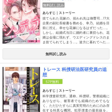
分冊版
無料試し読み
あらすじ｜ストーリー
捨てられた花嫁の、拾われ先は御曹司…!?大
企業の副社長秘書を務める、幸乃。結婚を目
前に控え、幸せな花嫁になるはずだった…。
しかし、結婚式当日に婚約者に裏切られ、花
婿は会場に現れず、ウエディングドレスのま
ま捨てられてしまう…。途方に暮れてへたり
込んでいたときに、助けてくれたのは副社長
で…!? その場しのぎの結婚が、真の愛に変わ
無料試し読み
りゆくーー。捨てられた花嫁の、拾われ溺愛
新婚ラブストーリー！
トレース 科捜研法医研究員の追
想
57P
無料
あらすじ｜ストーリー
科学捜査研究所。通称、科捜研。警察組織に
ありながら、被害者でも組織のためでもな
く、ただひたすらに真実究明のためにのみ存
在する特異な機関。犯罪捜査の最前線を、