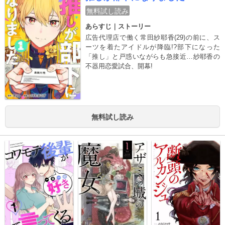
無料試し読み
あらすじ｜ストーリー
広告代理店で働く常田紗耶香(29)の前に、ス
ーツを着たアイドルが降臨!?部下になった
「推し」と戸惑いながらも急接近…紗耶香の
不器用恋愛試合、開幕!
無料試し読み