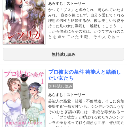
あらすじ｜ストーリー
かつて「ブス」と虐められ、罵られていたす
みれ。 容姿を気にせず、自分を愛してくれる
理想の男性と結婚するが、彼は美しい容姿を
持った別の女に浮気し、離婚してしまう…。
しかも偶然にもその女は、かつてすみれのこ
とを虐めていた主犯、その人であった
―――。 自分から男を奪った女、そして自分
を捨てた旦那へ復讐を誓うすみれ。 顔を変
え、名前を変え、宿縁で結ばれた女への、苛
無料試し読み
烈な復讐が始まる。
プロ彼女の条件 芸能人と結婚し
たい女たち
無料試し読み
あらすじ｜ストーリー
芸能人の熱愛・結婚・不倫報道。そこに突如
登場する“一般女性“たち。シンデレラのような
そのおとぎ話の裏には、壮絶な毒があるー
ー。「プロ彼女」と呼ばれる女たちがシンデ
レラの座を巡って戦う熾烈な世界、ぜひ間近