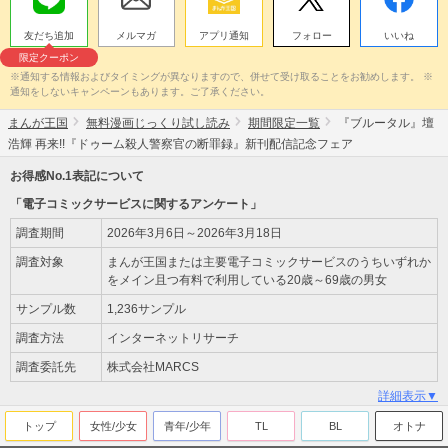
友だち追加
メルマガ
アプリ通知
フォロー
いいね
限定クーポン
※通知する情報およびタイミングが異なりますので、併せて受け取ることをお勧めします。 ※
通知をしないキャンペーンもあります。ご了承ください。
まんが王国
無料漫画じっくり試し読み
期間限定一覧
『ブルータル』壇
浩輝 再来!!『ドゥーム殺人警察官の断罪録』新刊配信記念フェア
お得感No.1表記について
「電子コミックサービスに関するアンケート」
調査期間
2026年3月6日～2026年3月18日
調査対象
まんが王国または主要電子コミックサービスのうちいずれか
をメイン且つ有料で利用している20歳～69歳の男女
サンプル数
1,236サンプル
調査方法
インターネットリサーチ
調査委託先
株式会社MARCS
詳細表示▼
トップ
女性/少女
青年/少年
TL
BL
オトナ