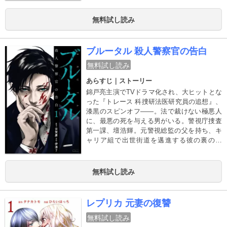
無料試し読み
ブルータル 殺人警察官の告白
無料試し読み
あらすじ｜ストーリー
錦戸亮主演でTVドラマ化され、大ヒットとな
った『トレース 科捜研法医研究員の追想』、
漆黒のスピンオフ――。法で裁けない極悪人
に、最悪の死を与える男がいる。警視庁捜査
第一課、壇浩輝。元警視総監の父を持ち、キ
ャリア組で出世街道を邁進する彼の裏の顔
は、100人を超える悪人たちを殺してきたシリ
アルキラー。悪人に、死刑を超える私刑を贈
る純黒のサスペンス――。
無料試し読み
レプリカ 元妻の復讐
無料試し読み