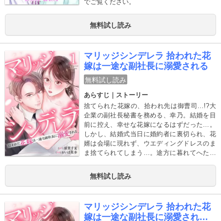
でご覧ください。
無料試し読み
マリッジシンデレラ 拾われた花
嫁は一途な副社長に溺愛される
無料試し読み
あらすじ｜ストーリー
捨てられた花嫁の、拾われ先は御曹司…!?大
企業の副社長秘書を務める、幸乃。結婚を目
前に控え、幸せな花嫁になるはずだった…。
しかし、結婚式当日に婚約者に裏切られ、花
婿は会場に現れず、ウエディングドレスのま
ま捨てられてしまう…。途方に暮れてへたり
込んでいたときに、助けてくれたのは副社長
で…!? その場しのぎの結婚が、真の愛に変わ
無料試し読み
りゆくーー。捨てられた花嫁の、拾われ溺愛
新婚ラブストーリー！
マリッジシンデレラ 拾われた花
嫁は一途な副社長に溺愛される