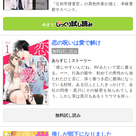
『元科学捜査官』の異色作家が描く、本格警
察サスペンス。
今すぐ
恋の呪いは愛で解け
無料試し読み
あらすじ｜ストーリー
「感じやすいんだね。AVみたいで逆に萎え
る」ーー。行為の最中、初めての男性から放
たれたひと言に、深く傷つき恋に臆病になっ
ている杉咲。ある日ふとしたきっかけで、会
社の同僚・黒川にその秘密を知られてしま
う。しかし実は黒川もあるトラウマを持って
いて…? 二人の体にかかった恋の“呪い”を解
く、リハビリ恋愛が始まる!
無料試し読み
推しが部下になりました