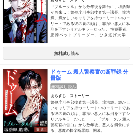
あらすじ｜ストーリー
『ブルータル』から数年後を舞台に、壇浩輝
が再来…！警視庁刑事部捜査第一課長、壇浩
輝。輝かしいキャリアを持つエリート中のエ
リートである彼の裏の顔は、罪深い悪人に私
刑を下すシリアルキラーだった。 性犯罪者、
悪徳ペットブリーダー、ひき逃げ大学教
授…。法で裁けぬ悪人を、趣味の拷問で絶望
に陥れ、彼は微笑む。悪人を餌食にする悪魔
の快楽断罪録、第1巻。
無料試し読み
ドゥーム 殺人警察官の断罪録 分
冊版
無料試し読み
あらすじ｜ストーリー
警視庁刑事部捜査第一課長、壇浩輝。輝かし
いキャリアを持つエリート中のエリートであ
る彼の裏の顔は、罪深い悪人に私刑を下すシ
リアルキラーだったーー。『ブルータル 殺人
警察官の告白』から数年後。悪人を餌食にす
る、悪魔の快楽断罪録、開幕。