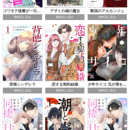
アザミの城の魔女
コワモテ後輩が一日一回好きって言ってくる
断頭のアルカンジュ
無料試し読み
無料試し読み
無料試し読み
背徳シンデレラ
恋する契約結婚
少年サイコ 兄が僕を殺したくて困っています
無料試し読み
無料試し読み
無料試し読み