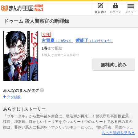
新規登録
ログイン
メニュー
ドゥーム 殺人警察官の断罪録
女性
古賀慶
紫能了
（こがけい）
（しのうりょう）
1巻
まで配信
129人
がお気に入り登録中
無料試し読み
みんなのまんがタグ
タグ編集
あらすじ | ストーリー
『ブルータル』から数年後を舞台に、壇浩輝が再来…！警視庁刑事部捜査第一
課長、壇浩輝。輝かしいキャリアを持つエリート中のエリートである彼の裏の
顔は、罪深い悪人に私刑を下すシリアルキラーだった。 性犯罪者、悪徳ペット
ブリーダー、ひき逃げ大学教授…。法で裁けぬ悪人を、趣味の拷問で絶望に陥
もっと詳細を見る▼