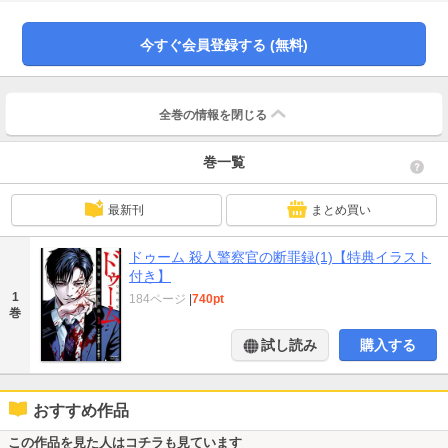
れ、彼は微笑む。悪人を餌食にする悪魔の快楽断罪録、第1巻。
今すぐ会員登録する (無料)
全巻の情報を
閉じる
巻一覧
最新刊
まとめ買い
ドゥーム 殺人警察官の断罪録(1)【特典イラスト
付き】
1
184ページ
|
740pt
巻
試し読み
購入する
おすすめ作品
この作品を見た人はコチラも見ています