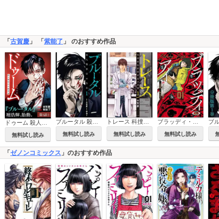
「
古賀慶
」 「
紫能了
」 のおすすめ作品
トレース 科捜研法医研究員の追想
ブルータル 殺人警察官の告白
ブラッディ・アイ－晒されてシネ－
ドゥーム 殺人警察官の断罪録 分冊版
無料試し読み
無料試し読み
無料試し読み
無料試し読み
「
ゼノンコミックス
」のおすすめ作品