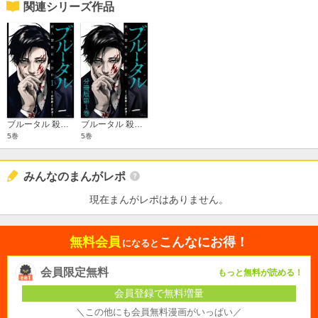
関連シリーズ作品
ブルータル 殺人警察官の告白
ブルータル 殺人警察官の告白 分冊版
5巻
5巻
みんなのまんがレポ
現在まんがレポはありません。
無料会員
こんなにお得！
になると
会員限定無料
もっと無料が読める！
会員登録で無料増量
＼この他にも会員無料漫画がいっぱい／