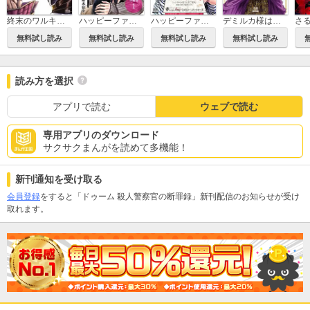
終末のワルキューレ
ハッピーファミリー 復讐のレンタルお母さん 分冊版
ハッピーファミリー 復讐のレンタルお母さん
デミルカ様はごりつよ悪役令嬢 メンタル最強お嬢様は王子からの婚約破棄をぶっ潰します！
さ
無料試し読み
無料試し読み
無料試し読み
無料試し読み
読み方を選択
アプリで読む
ウェブで読む
専用アプリのダウンロード
サクサクまんがを読めて多機能！
新刊通知を受け取る
会員登録
をすると「ドゥーム 殺人警察官の断罪録」新刊配信のお知らせが受け
取れます。