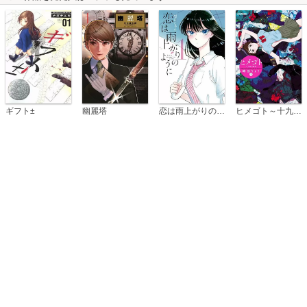
恋は雨上がりのように
ギフト±
幽麗塔
ヒメゴト～十九歳の制服～