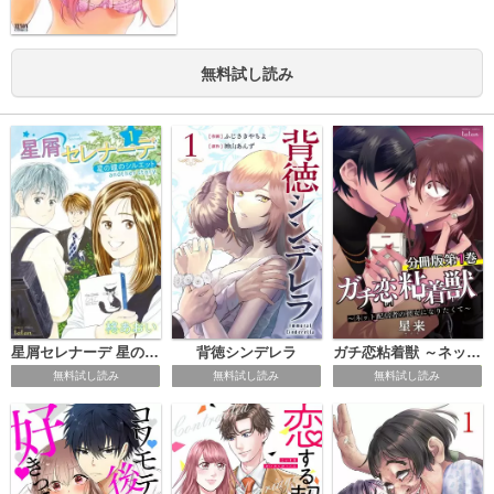
無料試し読み
星屑セレナーデ 星の瞳のシルエット another story
ガチ恋粘着獣 ～ネット配信者の彼女になりたくて～ 分冊版
背徳シンデレラ
無料試し読み
無料試し読み
無料試し読み