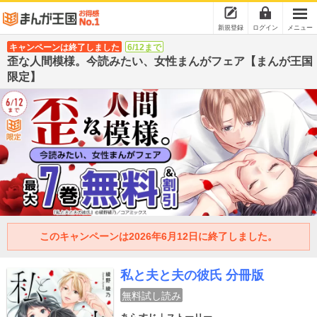
新規登録
ログイン
メニュー
キャンペーンは終了しました
6/12まで
歪な人間模様。今読みたい、女性まんがフェア【まんが王国
限定】
このキャンペーンは2026年6月12日に終了しました。
私と夫と夫の彼氏 分冊版
無料試し読み