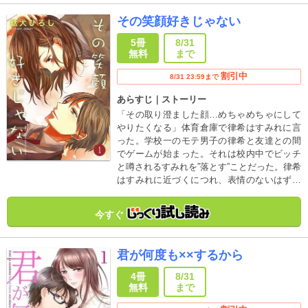
その笑顔好きじゃない
5冊
8/31
無料
まで
割引中
8/31 23:59まで
あらすじ｜ストーリー
「その取り澄ました顔…めちゃめちゃにして
やりたくなる」体育倉庫で律希はすみれに言
った。学校一のモテ男子の律希と友達との間
でゲームが始まった。それは校内中でビッチ
と噂されるすみれを”落とす”ことだった。律希
はすみれに近づくにつれ、表情のないはずの
すみれの素顔を知ることになる。心に傷を持
つ二人の切ない恋物語。※本作品は
今すぐ
『Colorful!』に収録されています。
君が何度も××するから
4冊
8/31
無料
まで