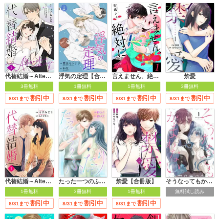
代替結婚～Alternative marriage～
浮気の定理【合冊版】
言えません、絶対に 【合冊版】
禁愛
3冊無料
1冊無料
1冊無料
3冊無料
割引中
割引中
割引中
割引中
8/31まで
8/31まで
8/31まで
8/31まで
そうなってもかまわない【合冊版】
代替結婚～Alternative marriage～【合冊版】
たった一つのふたり
禁愛【合冊版】
無料試し読み
1冊無料
3冊無料
1冊無料
割引中
割引中
割引中
8/31まで
8/31まで
8/31まで