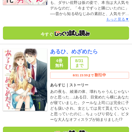
も、ダサい佐野は仮の姿で、本当は大人気モ
デルなのだ。「今までずっと隣にいたのに」
──昔から知る幼なじみの素顔と、人気モデル
としての顔。知れば知るほど“好き”が募るの
もっと見る▼
に、君を遠く感じるのはどうして…？ 幼なじ
み→人気モデル×JKの胸きゅん必至な純愛。
今すぐ
合冊版限定描き下ろしおまけマンガ付き
（「高嶺の花男くん」1話～4話収録されてい
ます）
あるひ、めざめたら
4冊
8/31
無料
まで
割引中
8/31 23:59まで
あらすじ｜ストーリー
あの夜も、綾瀬の体、壊れちゃうんじゃない
かと思った…｣ある日、目覚めたら横にあなた
が寝ていました。クールな上司には完全に子
ども扱いされ、女としては見て貰えていない
と思っていたのに…ちょっぴり切なく、ビタ
ーな大人なオフィスラブが始まりました!?