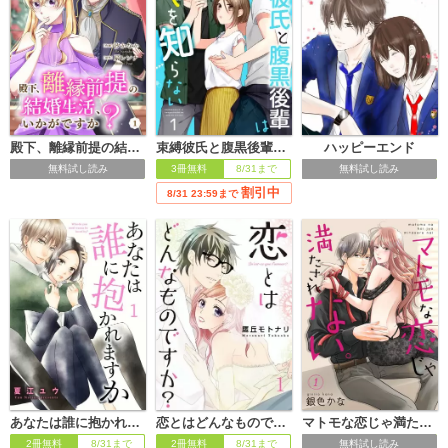
殿下、離縁前提の結婚生活、いかがですか？
束縛彼氏と腹黒後輩は待てを知らない
ハッピーエンド
無料試し読み
3冊無料
8/31まで
無料試し読み
割引中
8/31 23:59まで
マトモな恋じゃ満たされない。【合冊版】
あなたは誰に抱かれますか
恋とはどんなものですか？
無料試し読み
2冊無料
8/31まで
2冊無料
8/31まで