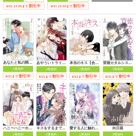
割引中
割引中
8/31 23:59まで
8/31 23:59まで
あなたと私の関係は？【合冊版】
あやういトライアングル
本当のキス【合冊版】
背徳カタルシス【合冊版】
1冊無料
4冊無料
1冊無料
1冊無料
割引中
割引中
割引中
割引中
8/31まで
8/31まで
8/31まで
8/31まで
ハニーハニーホーム【合冊版】
キスをするまで帰さない
向日葵
愛する人に触れられない～禁断の花～
1冊無料
2冊無料
3冊無料
1冊無料