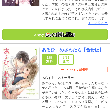
った。学校一のモテ男子の律希と友達との間
でゲームが始まった。それは校内中でビッチ
と噂されるすみれを“落とす”ことだった。律希
はすみれに近づくにつれ、表情のないはずの
すみれの素顔を知ることになる。心に傷を持
もっと見る▼
つ二人の切ない恋物語。合冊版限定描き下ろ
しおまけマンガ付き（「その笑顔好きじゃな
今すぐ
い」1話～4話収録されています）
あるひ、めざめたら【合冊版】
1冊
8/31
無料
まで
割引中
8/31 23:59まで
あらすじ｜ストーリー
あの夜も、綾瀬の体、壊れちゃうんじゃない
かと思った…｣ある日、目覚めたら横にあなた
が寝ていました。クールな上司には完全に子
ども扱いされ、女としては見て貰えていない
と思っていたのに…ちょっぴり切なく、ビタ
ーな大人なオフィスラブが始まりました!?