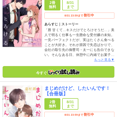
2冊
8/31
無料
まで
割引中
8/31 23:59まで
あらすじ｜ストーリー
「唇 甘くて…キスだけでとろけそうだ…」美
人で明るく仕事も一生懸命な受付嬢の未知。
一見パーフェクトだが、実はたくさん食べる
ことが大好き。それが原因で失恋ばかりで、
会社の取引先の御曹司・太一にも告白できな
い。そんなある日、休憩中に内緒でお菓子を
食べているのを太一に目撃されてしまう。し
もっと見る▼
かも、未知は太一にロックオンされて…!? 恋
にオクテな受付嬢のシンデレラ・ストーリ
今すぐ
ー。（原題：「誘惑御曹司は臆病なシンデレ
ラが、可愛くてしかたない」（夢中文庫））
まじめだけど、したいんです！
【合冊版】
2冊
8/31
無料
まで
割引中
8/31 23:59まで