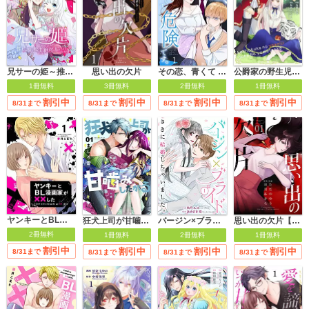
兄サーの姫～推しの妹に転生したけど、絶対に結ばれてみせます！～【合冊版】
思い出の欠片
その恋、青くて 危険です。
公爵家の野生児だけはやめておけ
1冊無料
3冊無料
2冊無料
1冊無料
割引中
割引中
割引中
割引中
8/31まで
8/31まで
8/31まで
8/31まで
ヤンキーとBL漫画家が××した
狂犬上司が甘噛みしたがる
バージン×ブライド～さきに結婚しちゃいました。～
思い出の欠片【合冊版】
2冊無料
1冊無料
2冊無料
1冊無料
割引中
割引中
割引中
割引中
8/31まで
8/31まで
8/31まで
8/31まで