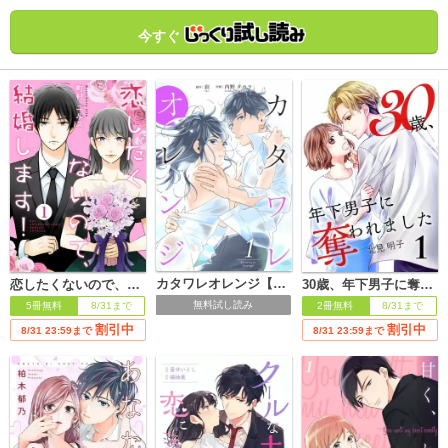
（「あるひ、めざめたら」1話～4話収録され
ています）
今すぐ
カタワレオレンジ【合冊版】
恋したくないので、結婚します！
30歳、年下男子に奪われました
無料試し読み
5冊無料
8/31まで
2冊無料
8/31まで
割引中
割引中
8/31 23:59まで
8/31 23:59まで