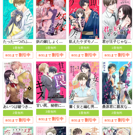
たった一つのふたり【合冊版】
妖の嫁(しょくりょう)になんてなりませんので
飢えたケダモノ【合冊版】
君が王子じゃなくなる時【合冊版】
1冊無料
1冊無料
1冊無料
1冊無料
割引中
割引中
割引中
割引中
8/31まで
8/31まで
8/31まで
8/31まで
甘い罠、秘密にキス
あいつは嘘つき天使。
書く女と編む男─恋に落とされては困ります！─【合冊版】
桑原君に親友なんてぜったいできない
3冊無料
2冊無料
1冊無料
2冊無料
割引中
8/31まで
割引中
割引中
割引中
8/31まで
8/31まで
8/31まで