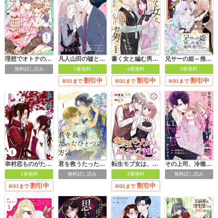
理想でオトナの恋人【合冊版】
凡人山田の嘘と恋の魔法
書く女と編む男─恋に落とされては困ります！─
兄サーの姫～推しの妹に転生したけど、絶対に結ばれてみせます！～
無料試し読み
1冊無料
4冊無料
3冊無料
割引中
割引中
割引中
8/31まで
8/31まで
8/31まで
君を救うたったひとつの方法
転生モブ女は、脇キャラ推し
その上司、冷徹ときどき変態、ところにより極甘でしょう。
幸村恋ものがたり～赤色恋愛クロニクル～
無料試し読み
3冊無料
無料試し読み
1冊無料
割引中
割引中
8/31まで
8/31まで