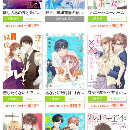
愛しのあの方と死に別れて千年～今日も私は悪役令嬢を演じます～
殿下、離縁前提の結婚生活、いかがですか？【合冊版】
ハニーハニーホーム
4冊無料
8/31まで
無料試し読み
2冊無料
8/31まで
割引中
割引中
8/31 23:59まで
8/31 23:59まで
君が何度も××するから 【合冊版】
恋したくないので、結婚します！ 【合冊版】
あなたにだけは 【合冊版】
1冊無料
8/31まで
1冊無料
8/31まで
1冊無料
8/31まで
割引中
割引中
割引中
8/31 23:59まで
8/31 23:59まで
8/31 23:59まで