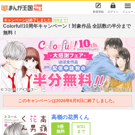
新規登録
ログイン
メニュー
キャンペーンは終了しました
6/9まで
Colorful!10周年キャンペーン！対象作品 全話数の半分まで
無料！
このキャンペーンは2026年6月9日に終了しました。
高嶺の花男くん
5冊
8/31
無料
まで