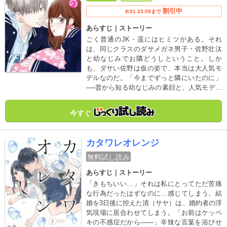
割引中
8/31 23:59まで
あらすじ｜ストーリー
ごく普通のJK・遥にはヒミツがある。それ
は、同じクラスのダサメガネ男子・佐野壮汰
と幼なじみでお隣どうしということ。しか
も、ダサい佐野は仮の姿で、本当は大人気モ
デルなのだ。「今までずっと隣にいたのに」
──昔から知る幼なじみの素顔と、人気モデル
としての顔。知れば知るほど“好き”が募るの
に、君を遠く感じるのはどうして…？ 幼なじ
今すぐ
み→人気モデル×JKの胸きゅん必至な純愛。
カタワレオレンジ
無料試し読み
あらすじ｜ストーリー
「きもちいい…」それは私にとってただ苦痛
な行為だったはずなのに…感じてしまう。結
婚を3日後に控えた清（サヤ）は、婚約者の浮
気現場に居合わせてしまう。「お前はケッペ
キの不感症だから――」辛辣な言葉を浴びせ