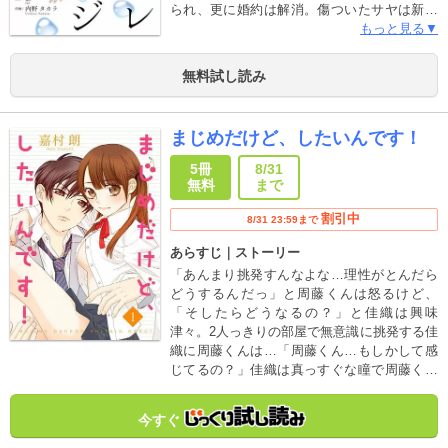
られ、更に婚約は解消。傷ついたサヤは新し
い自分に生まれ変わる為、単身沖縄へと向か
もっと見る▼
う。ところが参加したダイビングスクール
で、サヤは運命の人に出会い…「この旅行中
無料試し読み
だけでいい。俺の彼女になってほしい」不感
症OLと恋を知らない御曹司の切ないラブスト
ーリー。
まじめだけど、したいんです！
5冊
8/31
無料
まで
割引中
8/31 23:59まで
あらすじ｜ストーリー
「あんまり挑発すんなよな…理性がとんだら
どうするんだっ」と周藤くんは怒るけど、
「そしたらどうなるの？」と佳織は興味
津々。2人っきりの部屋で無意識に挑発する佳
織に周藤くんは…「周藤くん…もしかして感
じてるの？」佳織は真っすぐな瞳で周藤くん
を見つめる。その時、周藤くんは…超優等生
カップルの恋の行方は？
今すぐ