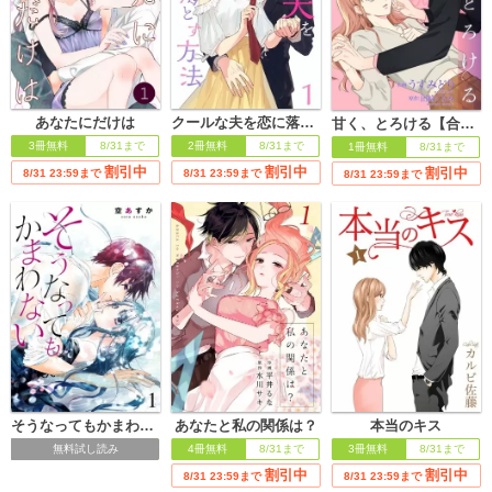
あなたにだけは
クールな夫を恋に落とす方法
甘く、とろける【合冊版】
3冊無料
8/31まで
2冊無料
8/31まで
1冊無料
8/31まで
割引中
割引中
割引中
8/31 23:59まで
8/31 23:59まで
8/31 23:59まで
そうなってもかまわない
あなたと私の関係は？
本当のキス
無料試し読み
4冊無料
8/31まで
3冊無料
8/31まで
割引中
割引中
8/31 23:59まで
8/31 23:59まで