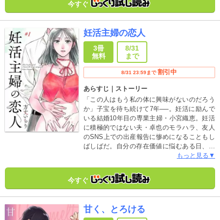
今すぐ
妊活主婦の恋人
3冊
8/31
無料
まで
割引中
8/31 23:59まで
あらすじ｜ストーリー
「この人はもう私の体に興味がないのだろう
か」子宝を待ち続けて7年──。妊活に励んで
いる結婚10年目の専業主婦・小宮織恵。妊活
に積極的ではない夫・卓也のモラハラ、友人
のSNS上での出産報告に惨めになることもし
ばしばだ。自分の存在価値に悩むある日、産
婦人科に妻の付き添いで来ていた男性・啓介
もっと見る▼
と知り合い、妊活の話題で意気投合して…？
──妻であるとは？ 母になるとは？ そして、
今すぐ
女性とは──女性の普遍的テーマを繊細に描い
た渾身の一作!!
甘く、とろける