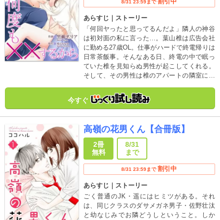
割引中
8/31 23:59まで
あらすじ｜ストーリー
「何回ヤったと思ってるんだよ」隣人の神谷
は初対面の私に言った…。葉山椎は広告会社
に勤める27歳OL。仕事がハードで終電帰りは
日常茶飯事。そんなある日、終電の中で眠っ
ていた椎を見知らぬ男性が起こしてくれる。
そして、その男性は椎のアパートの隣室に越
してきた神谷梓だった。初対面なのに椎の身
体の隅々まで知っているのは何故!?その神谷
今すぐ
には驚くべき秘密があって…！
高嶺の花男くん【合冊版】
2冊
8/31
無料
まで
割引中
8/31 23:59まで
あらすじ｜ストーリー
ごく普通のJK・遥にはヒミツがある。それ
は、同じクラスのダサメガネ男子・佐野壮汰
と幼なじみでお隣どうしということ。しか