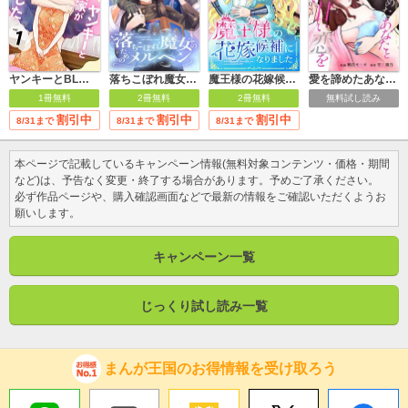
ヤンキーとBL漫画家が××した【合冊版】
落ちこぼれ魔女のためのメルヘン
魔王様の花嫁候補になりました
愛を諦めたあなたといつか甘い甘い恋を
1冊無料
2冊無料
2冊無料
無料試し読み
割引中
割引中
割引中
8/31まで
8/31まで
8/31まで
本ページで記載しているキャンペーン情報(無料対象コンテンツ・価格・期間
など)は、予告なく変更・終了する場合があります。予めご了承ください。
必ず作品ページや、購入確認画面などで最新の情報をご確認いただくようお
願いします。
キャンペーン一覧
じっくり試し読み一覧
まんが王国のお得情報を受け取ろう