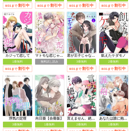
割引中
割引中
割引中
割引中
8/31まで
8/31まで
8/31まで
8/31まで
カジって恋して
マトモな恋じゃ満たされない。
君が王子じゃなくなる時
飢えたケダモノ
1冊無料
無料試し読み
3冊無料
2冊無料
割引中
割引中
割引中
8/31まで
8/31まで
8/31まで
浮気の定理
向日葵【合冊版】
言えません、絶対に
あなたは誰に抱かれますか【合冊版】
3冊無料
1冊無料
2冊無料
1冊無料