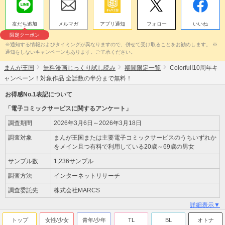
友だち追加
メルマガ
アプリ通知
フォロー
いいね
限定クーポン
※通知する情報およびタイミングが異なりますので、併せて受け取ることをお勧めします。 ※
通知をしないキャンペーンもあります。ご了承ください。
まんが王国
無料漫画じっくり試し読み
期間限定一覧
Colorful!10周年キ
ャンペーン！対象作品 全話数の半分まで無料！
お得感No.1表記について
「電子コミックサービスに関するアンケート」
調査期間
2026年3月6日～2026年3月18日
調査対象
まんが王国または主要電子コミックサービスのうちいずれか
をメイン且つ有料で利用している20歳～69歳の男女
サンプル数
1,236サンプル
調査方法
インターネットリサーチ
調査委託先
株式会社MARCS
詳細表示▼
トップ
女性/少女
青年/少年
TL
BL
オトナ