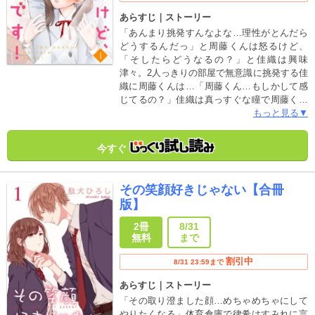
あらすじ｜ストーリー
「あんまり挑発すんなよな…理性がとんだら
どうするんだっ」と周藤くんは怒るけど、
「そしたらどうなるの？」と佳織は興味
津々。2人っきりの部屋で無意識に挑発する佳
織に周藤くんは…「周藤くん…もしかして感
じてるの？」佳織は真っすぐな瞳で周藤くん
を見つめる。その時、周藤くんは…超優等生
もっと見る▼
カップルの恋の行方は？合冊版限定描き下ろ
しおまけマンガ付き（「まじめだけど、した
今すぐ
いんです！」1話～4話収録されています）
その笑顔好きじゃない【合冊
版】
2冊
8/31
無料
まで
割引中
8/31 23:59まで
あらすじ｜ストーリー
「その取り澄ました顔…めちゃめちゃにして
やりたくなる」体育倉庫で律希はすみれに言