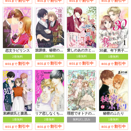
割引中
割引中
割引中
割引中
8/31まで
8/31まで
8/31まで
8/31まで
放課後、秘密の部屋で
愛しのあの方と死に別れて千年～今日も私は悪役令嬢を演じます～【合冊版】
恋文ラビリンス
30歳、年下男子に奪われました【合冊版】
2冊無料
1冊無料
2冊無料
1冊無料
割引中
割引中
割引中
割引中
8/31まで
8/31まで
8/31まで
8/31まで
束縛彼氏と腹黒後輩は待てを知らない 【合冊版】
理想でオトナの恋人
秘密のふたり
リア恋しなくちゃダメですか?!
1冊無料
無料試し読み
1冊無料
2冊無料
割引中
割引中
割引中
8/31まで
8/31まで
8/31まで