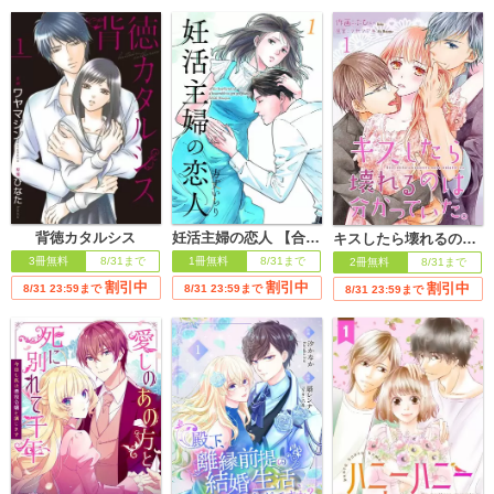
妊活主婦の恋人 【合冊版】
背徳カタルシス
キスしたら壊れるのは分かっていた。
1冊無料
8/31まで
3冊無料
8/31まで
2冊無料
8/31まで
割引中
割引中
割引中
8/31 23:59まで
8/31 23:59まで
8/31 23:59まで