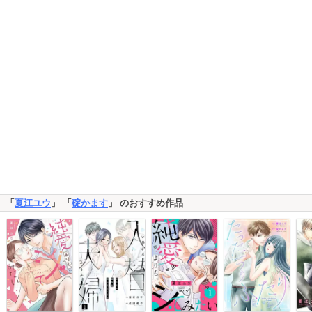
「
夏江ユウ
」 「
碇かます
」 のおすすめ作品