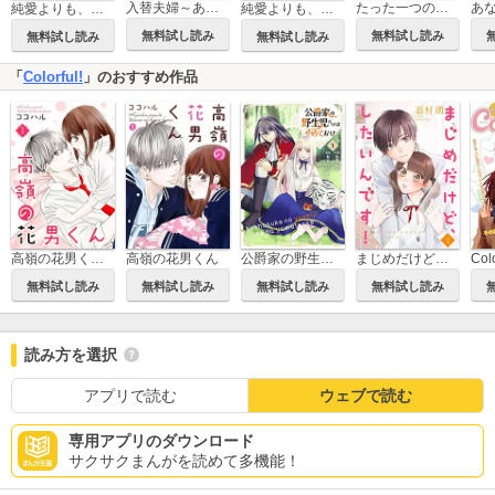
入替夫婦～あなたが親友を抱いたとしても～
たった一つのふたり
純愛よりも、シてみたい【単行本版】
純愛よりも、シてみたい
無料試し読み
無料試し読み
無料試し読み
無料試し読み
「
Colorful!
」のおすすめ作品
高嶺の花男くん【合冊版】
高嶺の花男くん
公爵家の野生児だけはやめておけ
まじめだけど、したいんです！【合冊版】
Colo
無料試し読み
無料試し読み
無料試し読み
無料試し読み
読み方を選択
アプリで読む
ウェブで読む
専用アプリのダウンロード
サクサクまんがを読めて多機能！