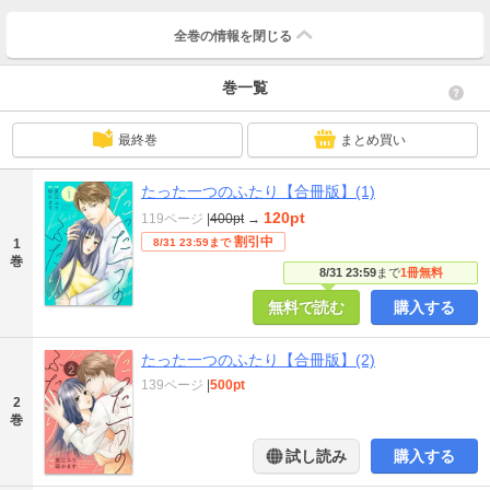
全巻の情報を
閉じる
巻一覧
最終巻
まとめ買い
たった一つのふたり【合冊版】(1)
120pt
119ページ
|
400pt
→
割引中
1
8/31 23:59まで
巻
8/31 23:59
まで
1冊無料
無料で読む
購入する
たった一つのふたり【合冊版】(2)
139ページ
|
500pt
2
巻
試し読み
購入する