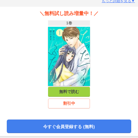
らの提案でしばらくの間彼女のフリをした後、彼と偽装結婚をすることに。家
もっと詳細を見る▼
族を心配させたくなくてその提案を受け入れたはずなのに、兼人の優しさに触
れ、いつしか彼に惹かれ始める天音。そんな時、会社の同僚から「もしかして
＼無料試し読み増量中！／
仮面夫婦?」と疑惑を向けられたことをきっかけに、兼人は「新婚らしさ」を出
そうと会社で突然キスをしてくるように。兼人の行動が「偽装のため」だと分
1巻
かっていても、天音の心は高鳴ってしまう。一方の兼人も、天音に隠している
ことがあるようで……？お互いのことを大切に思うがゆえに、こじれてすれ違
っていく想い。二人は無事、身も心も結ばれることができるのか!?（「たった
一つのふたり」1話～4話が収録されています）
無料で読む
割引中
今すぐ会員登録する (無料)