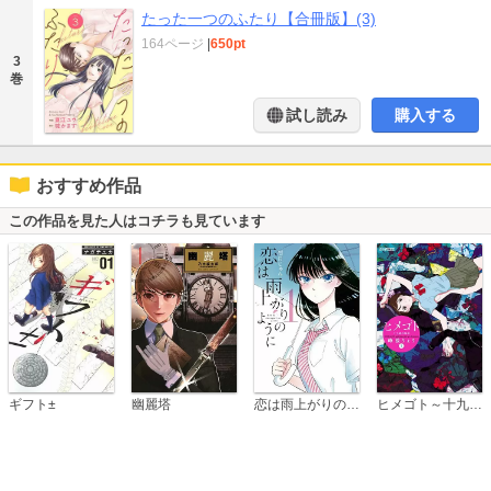
たった一つのふたり【合冊版】(3)
164ページ
|
650pt
3
巻
試し読み
購入する
おすすめ作品
この作品を見た人はコチラも見ています
恋は雨上がりのように
ギフト±
幽麗塔
ヒメゴト～十九歳の制服～