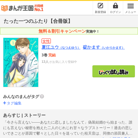
新規登録
ログイン
メニュー
たった一つのふたり【合冊版】
無料＆割引キャンペーン
実施中！
女性
夏江ユウ
碇かます
（なつえゆう）
（いかりかます）
3巻
完結
13人
がお気に入り登録中
みんなのまんがタグ
タグ編集
あらすじ | ストーリー
「今さら言えない――あなたに恋しましたなんて」偽装結婚から始まった、誰
にも言えない秘密を抱えた二人のじれじれ甘々なラブストーリー！過去の悲し
いできごとが原因で鬱々とした日々を送っていた桂天音は、同僚の添田兼人か