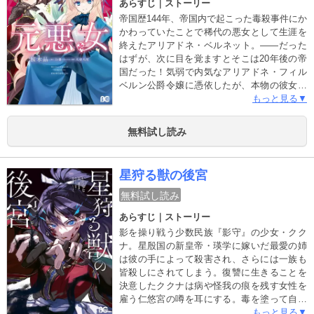
あらすじ｜ストーリー
帝国歴144年、帝国内で起こった毒殺事件にか
かわっていたことで稀代の悪女として生涯を
終えたアリアドネ・ベルネット。――だった
はずが、次に目を覚ますとそこは20年後の帝
国だった！気弱で内気なアリアドネ・フィル
ベルン公爵令嬢に憑依したが、本物の彼女は
12歳で自ら命を投げ出してしまっていて…彼
もっと見る▼
女の無念を晴らすため、アリアドネ・フィル
ベルンとして生きていくことを決意する――
無料試し読み
同じ名を持つ、正反対のふたりが共につかむ
幸せとは！
星狩る獣の後宮
無料試し読み
あらすじ｜ストーリー
影を操り戦う少数民族『影守』の少女・クク
ナ。星殷国の新皇帝・瑛学に嫁いだ最愛の姉
は彼の手によって殺害され、さらには一族も
皆殺しにされてしまう。復讐に生きることを
決意したククナは病や怪我の痕を残す女性を
雇う仁悠宮の噂を耳にする。毒を塗って自ら
の目を潰し宮女として後宮に潜り込んだ。そ
もっと見る▼