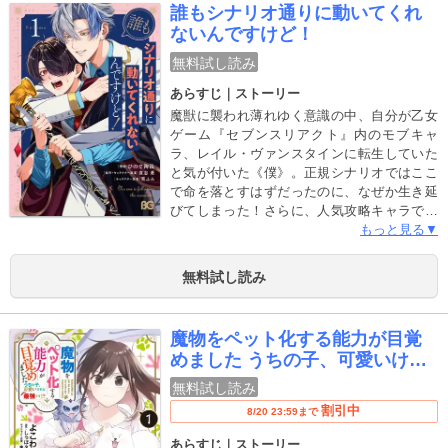
誰もシナリオ通りに動いてくれ
ないんですけど！
無料試し読み
あらすじ｜ストーリー
魔獣に襲われ薄れゆく意識の中、自分が乙女
ゲーム『セブンスリアクト』内のモブキャ
ラ、レイル・ヴァンスタインに転生していた
と気が付いた《僕》。正規シナリオではここ
で命を落とすはずだったのに、なぜか生き延
びてしまった！さらに、人気攻略キャラであ
る影のある幼馴染みの侯爵家嫡男ファルク・
もっと見る▼
サンブールが、超過保護な溺愛甘々キャラに
変わってしまった！シナリオの流れを狂わせ
無料試し読み
たのでは？ このままではバッドエンドルート
でみんな死んでしまうのでは…？これ以上レ
イルの存在がゲーム本来のシナリオを狂わせ
魔物をペット化する能力が目覚
ることがないよう決意したものの──。「絶対
めました うちの子、可愛いけれ
に俺がレイルを守るって約束する」ゲームの
ど最強です!?
舞台シルヴァレンス学園に入学してからもフ
無料試し読み
ァルクはレイルを甘やかしまくり、本来の主
割引中
8/20 23:59まで
人公セーラとはなぜか友人になり、ほかの攻
略対象たちからも変に注目を集めてしまう
あらすじ｜ストーリー