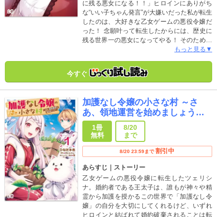
に残る悪女になる！！」ヒロインにありがち
な“いい子ちゃん発言”が大嫌いだった私が転生
したのは、大好きな乙女ゲームの悪役令嬢だ
った！ 念願叶って転生したからには、歴史に
残る世界一の悪女になってやる！ そのために
は強くて頭がよくないといけない！と、努力
もっと見る▼
をした…だけなのに、悪役令嬢になればなる
ほど王子からの好感度が上がるようで？！は
今すぐ
たして歴史に残る悪女になれるのだろうか
――？！
加護なし令嬢の小さな村 ～さ
あ、領地運営を始めましょう！
～
1冊
8/20
無料
まで
割引中
8/20 23:59まで
あらすじ｜ストーリー
乙女ゲームの悪役令嬢に転生したツェリシ
ナ。婚約者である王太子は、誰もが神々や精
霊から加護を授かるこの世界で「加護なし令
嬢」の自分を大切にしてくれるけど、いずれ
ヒロインと結ばれて婚約破棄されることは転