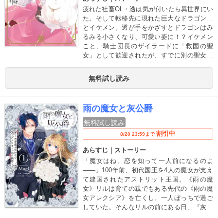
し……なんでみんなシナリオ通りに動いてく
疲れた社畜OL・透は気が付いたら異世界にい
れないの!?糖度カンストの大人気異世界転生
た。そして転移先に現れた巨大なドラゴン…
BLノベル、公式コミカライズ開幕!!
とイケメン。透が手をかざすとドラゴンはみ
るみる小さくなり、可愛い姿に！？イケメン
こと、騎士団長のザイラードに「救国の聖
女」として歓迎されたが、すでに別の聖女が
現れていて、騎士団は大盛り上がり。そこへ
現れたのは巨大なシルバーフェンリル……！
無料試し読み
透が手をかざすとそこにいたのは―――？
雨の魔女と灰公爵
無料試し読み
割引中
8/20 23:59まで
あらすじ｜ストーリー
「魔女はね、恋を知って一人前になるのよ
――」100年前、初代国王を4人の魔女が支え
て建国されたアストリット王国。《雨の魔
女》リルは育ての親でもある先代の《雨の魔
女アレクシア》を亡くし、一人ぼっちで過ご
していた。そんなリルの前にある日、『灰公
爵』ことレオラートが現れる。レオラートに