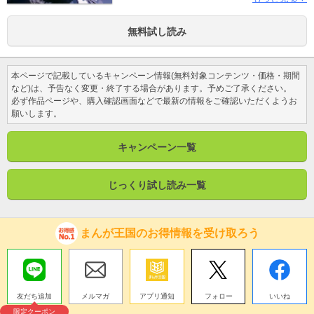
こには、同じく星殷国によって滅ぼされた民
族『東狩』の姫である夏麗が瑛学の弟・白悠
無料試し読み
の側妃として囲われており…心を同じくした
ククナと夏麗は、星殷国への復讐に動き出す
がーーー
本ページで記載しているキャンペーン情報(無料対象コンテンツ・価格・期間
など)は、予告なく変更・終了する場合があります。予めご了承ください。
必ず作品ページや、購入確認画面などで最新の情報をご確認いただくようお
願いします。
キャンペーン一覧
じっくり試し読み一覧
まんが王国のお得情報を受け取ろう
友だち追加
メルマガ
アプリ通知
フォロー
いいね
限定クーポン