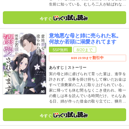
生前に知っている。むしろ二人が結ばれない
と、待ち受けているのは処刑される運命
で……。そんな結末に抗い、この世界でたく
今すぐ
ましく生きていこうとするツェリシナに、追
い風となるような出会いが!?
意地悪な母と姉に売られた私。
何故か若頭に溺愛されてます
55P
無料
8/20
まで
割引中
8/20 23:59まで
あらすじ｜ストーリー
実の母と姉に虐げられて育った菫は、進学を
許されず、仕事を掛け持ちして稼いだお金は
すべて浪費家の二人に取り上げられている。
家に帰っても休む間もなくこき使われ、唯一
の癒しは本を読んでいる時間だけ。そんなあ
る日、姉が作った借金の取り立てに、獅月組
の若頭を名乗るヤクザが押しかけてきて!?
今すぐ