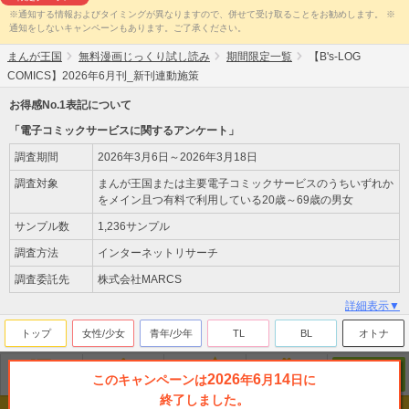
※通知する情報およびタイミングが異なりますので、併せて受け取ることをお勧めします。 ※
通知をしないキャンペーンもあります。ご了承ください。
まんが王国
無料漫画じっくり試し読み
期間限定一覧
【B's-LOG
COMICS】2026年6月刊_新刊連動施策
お得感No.1表記について
「電子コミックサービスに関するアンケート」
調査期間
2026年3月6日～2026年3月18日
調査対象
まんが王国または主要電子コミックサービスのうちいずれか
をメイン且つ有料で利用している20歳～69歳の男女
サンプル数
1,236サンプル
調査方法
インターネットリサーチ
調査委託先
株式会社MARCS
詳細表示▼
トップ
女性/少女
青年/少年
TL
BL
オトナ
2026
6
14
このキャンペーンは
年
月
日に
無料
ジャンル
ランキング
新刊
来店ﾎﾟｲﾝﾄ
終了しました。