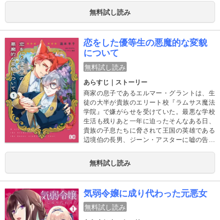
姉の形見であるネックレスの贈り主を捜して
無料試し読み
ほしいと頼まれるが……！？過去と現在を紡
ぐ、魔女の秘密と恋の物語。
恋をした優等生の悪魔的な変貌
について
無料試し読み
あらすじ｜ストーリー
商家の息子であるエルマー・グラントは、生
徒の大半が貴族のエリート校『ラムサス魔法
学院』で嫌がらせを受けていた。最悪な学校
生活も残りあと一年に迫ったそんなある日、
貴族の子息たちに脅されて王国の英雄である
辺境伯の長男、ジーン・アスターに嘘の告白
をしなければならなくなってしまった!!激怒さ
れるのを覚悟していたエルマーだったが、意
無料試し読み
外なことにジーンにある契約を持ちかけられ
て……!?
気弱令嬢に成り代わった元悪女
無料試し読み