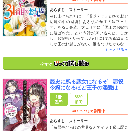
8/20 23:59まで
あらすじ｜ストーリー
召し上げられたは、『貧乏くじ』のお妃様!?
辺境の中の辺境にある領の領主の妹フェリ
ア。ある日突然、フェリアに「国王のお妃様
に選ばれた」という話が舞い込んだ。しか
し、お妃様といっても3ヶ月に1度ある31日に
しか王のお越しがない、誰もなりたがらない
『貧乏くじ』のお妃様!後宮入りしたフェリア
もっと見る▼
は、「まあ、どうでもいいわ」と邸の庭に畑
を耕し始め…!?マクロン王との恋の行方は!?
今すぐ
思惑はびこる後宮で、規格外のお妃様が大奮
闘する成り上がり邁進劇!!
歴史に残る悪女になるぞ 悪役
令嬢になるほど王子の溺愛は加
速するようです！
1冊
8/20
無料
まで
割引中
8/20 23:59まで
あらすじ｜ストーリー
「綺麗事だらけの世界なんてイヤ！私は歴史