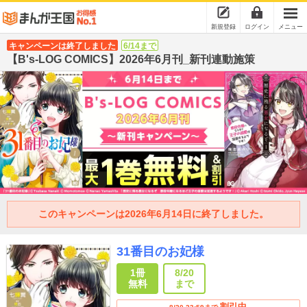
新規登録
ログイン
メニュー
キャンペーンは終了しました
6/14まで
【B's-LOG COMICS】2026年6月刊_新刊連動施策
このキャンペーンは2026年6月14日に終了しました。
31番目のお妃様
1冊
8/20
無料
まで
割引中