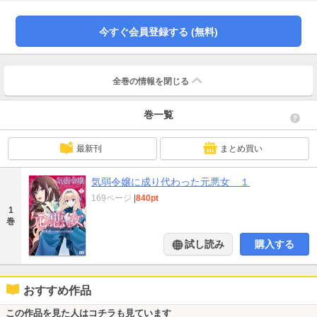
彼女の無念を晴らすため、アリアドネ・フィルベルンとして生きていくことを
決意する――同じ名を持つ、正反対のふたりが共につかむ幸せとは！
今すぐ会員登録する (無料)
全巻の情報を
閉じる
巻一覧
最新刊
まとめ買い
気弱令嬢に成り代わった元悪女 １
169ページ
|
840pt
1
巻
試し読み
購入する
おすすめ作品
この作品を見た人はコチラも見ています