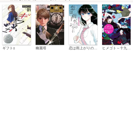
恋は雨上がりのように
ギフト±
幽麗塔
ヒメゴト～十九歳の制服～