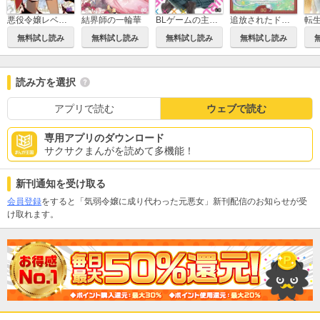
悪役令嬢レベル99 ～私は裏ボスですが魔王ではありません～
結界師の一輪華
BLゲームの主人公の弟であることに気がつきました
追放されたドラゴン好き令嬢は、北方辺境伯の愛に気づかない
無料試し読み
無料試し読み
無料試し読み
無料試し読み
読み方を選択
アプリで読む
ウェブで読む
専用アプリのダウンロード
サクサクまんがを読めて多機能！
新刊通知を受け取る
会員登録
をすると「気弱令嬢に成り代わった元悪女」新刊配信のお知らせが受
け取れます。