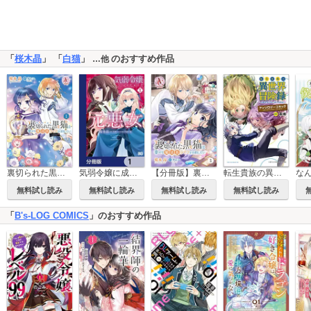
「
桜木晶
」 「
白猫
」
のおすすめ作品
…他
裏切られた黒猫は幸せな魔法具ライフを目指したい
気弱令嬢に成り代わった元悪女【分冊版】
【分冊版】裏切られた黒猫は幸せな魔法具ライフを目指したい
転生貴族の異世界冒険録 アンソロジーコミック (ポルカコミックス)
無料試し読み
無料試し読み
無料試し読み
無料試し読み
「
B's-LOG COMICS
」のおすすめ作品