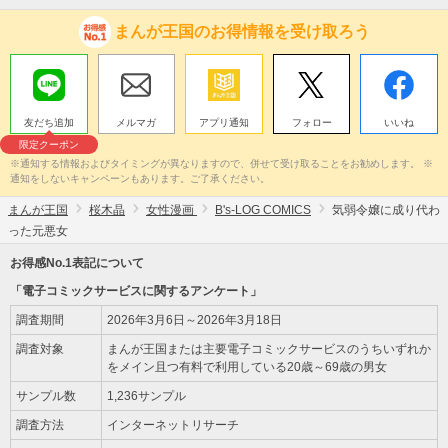
まんが王国のお得情報を受け取ろう
友だち追加
メルマガ
アプリ通知
フォロー
いいね
限定クーポン
※通知する情報およびタイミングが異なりますので、併せて受け取ることをお勧めします。 ※
通知をしないキャンペーンもあります。ご了承ください。
まんが王国
桜木晶
女性漫画
B's-LOG COMICS
気弱令嬢に成り代わ
った元悪女
お得感No.1表記について
「電子コミックサービスに関するアンケート」
調査期間
2026年3月6日～2026年3月18日
調査対象
まんが王国または主要電子コミックサービスのうちいずれか
をメイン且つ有料で利用している20歳～69歳の男女
サンプル数
1,236サンプル
調査方法
インターネットリサーチ