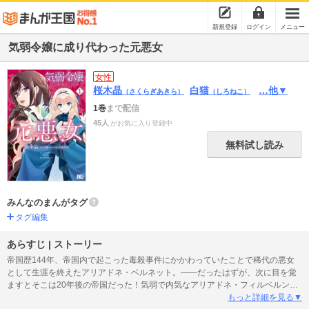
新規登録
ログイン
メニュー
気弱令嬢に成り代わった元悪女
女性
桜木晶
白猫
…他▼
（さくらぎあきら）
（しろねこ）
1巻
まで配信
45人
がお気に入り登録中
無料試し読み
みんなのまんがタグ
タグ編集
あらすじ | ストーリー
帝国歴144年、帝国内で起こった毒殺事件にかかわっていたことで稀代の悪女
として生涯を終えたアリアドネ・ベルネット。――だったはずが、次に目を覚
ますとそこは20年後の帝国だった！気弱で内気なアリアドネ・フィルベルン公
爵令嬢に憑依したが、本物の彼女は12歳で自ら命を投げ出してしまっていて…
もっと詳細を見る▼