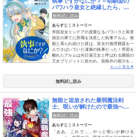
執事ですがなにか？～幼馴染の
り上がる異世界英雄譚 開幕！！【※この作
パワハラ皇女と絶縁したら、隣
品は話売り「勇者パーティを追放された【ス
国の向日葵王女に拾われたので
キルサポーター】、仲間のスキルを解放して
無料試し読み
この身を捧げます～【電子単行
最強に成り上がる」の電子単行本版です】
あらすじ｜ストーリー
【収録内容】「勇者パーティを追放された
本版】
【スキルサポーター】、仲間のスキルを解放
帝国皇女リシテアの度重なるパワハラと罵詈
して最強に成り上がる」第1話～第5話
雑言の果てに辞職を決意した執事アルム。無
能と罵られ続けた彼は、皇女の無理難題を一
人でさばいていた凄腕の執事だった！帝国を
離れたアルムは向日葵王女と呼ばれる隣国の
王女ブリジットに拾われ、規格外の能力を発
揮していく。王女と新たな居場所を守るため
もっと見る▼
無双する、最強の執事の物語が今始まる！
【※この作品は話売り「執事ですがなにか？
無料試し読み
～幼馴染のパワハラ皇女と絶縁したら、隣国
の向日葵王女に拾われたのでこの身を捧げま
す～」の電子単行本版です】【収録内容】
無能と追放された最弱魔法剣
「執事ですがなにか？～幼馴染のパワハラ皇
士、呪いが解けたので最強へ成
女と絶縁したら、隣国の向日葵王女に拾われ
り上がる【単行本版】
たのでこの身を捧げます～」第1話～第5話
無料試し読み
あらすじ｜ストーリー
「ああ、これで……やっと呪いが解ける