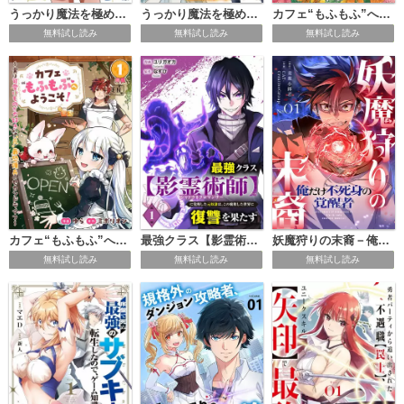
うっかり魔法を極めてしまった第五皇子は今日も無自覚に無双します【電子単行本版】
うっかり魔法を極めてしまった第五皇子は今日も無自覚に無双します
カフェ“もふもふ”へようこそ！～実は可愛いものが大好きな”元”最恐傭兵のセカンドライフ～【電子単行本版】
無料試し読み
無料試し読み
無料試し読み
カフェ“もふもふ”へようこそ！～実は可愛いものが大好きな“元”最恐傭兵のセカンドライフ～
最強クラス【影霊術師】に覚醒した元奴隷は、この腐敗した世界に復讐を果たす
妖魔狩りの末裔－俺だけ不死身の覚醒者－【ページ版】
無料試し読み
無料試し読み
無料試し読み