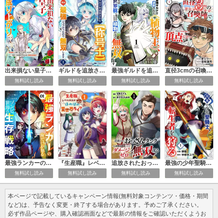
出来損ない皇子の成り上がり～聖痕無しの第三皇子に転生したけど、今度こそ家族を守るために最強を目指す～
ギルドを追放された【称号士】 実は最強ジョブだったので無双します
最強ギルドを追放された《植物王》、実は世界樹に選ばれていたので植物の力で無双します
直径3cmの召喚陣<リミットリング>で「雑魚すら呼べない」と蔑まれた底辺召喚士が頂点に立つまで
無料試し読み
無料試し読み
無料試し読み
無料試し読み
『生産職』レベルMAXから始まるほのぼの異世界ライフ
追放されたおっさんタンク、実は防御力最強だったのでダメージゼロで無双する
最強の少年聖騎士、転生者を狩る
最強ランカーの俺だけが知るゾンビ世界の生存戦略【ページ版】
無料試し読み
無料試し読み
無料試し読み
無料試し読み
本ページで記載しているキャンペーン情報(無料対象コンテンツ・価格・期間
など)は、予告なく変更・終了する場合があります。予めご了承ください。
必ず作品ページや、購入確認画面などで最新の情報をご確認いただくようお