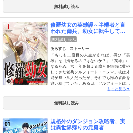
だったアリシアと再会を果たした彼は、【ス
無料試し読み
キルサポーター】が仲間だけではなく自分に
も使えることに気づき、その能力が開花する
が…自分と仲間のスキルを解放して最強に成
修羅幼女の英雄譚～半端者と言
り上がる異世界英雄譚 開幕！！
われた傭兵、幼女に転生して成
り上がる～
無料試し読み
あらすじ｜ストーリー
「もしも二度目の人生があれば、再び『英
雄』を目指せるのではないか？」『英雄』に
なるため、六十年を超える歳月を鍛錬に費や
してきた老兵ソルフォート・エヌマ。彼は才
能が無い凡人だったが、それでも諦めず夢を
追い続けていた。ある日、ソルフォートは憧
れ続けた『英雄』と対峙するも、彼の放った
もっと見る▼
剣は一撃も届かずに報われない最期を遂げ
た…はずだったのだが、気が付くとソルフォ
無料試し読み
ートは幼女に転生していて――！？前世で叶
わなかった夢を再び目指し、ソルと名を改め
た彼女(彼)の英雄譚が今始まる！
規格外のダンジョン攻略者、実
は異世界帰りの元勇者