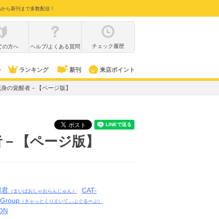
品から新刊まで多数配信！
チェック履歴
ての方へ
ヘルプ/よくある質問
ル
ランキング
新刊
来店ポイント
死身の覚醒者－【ページ版】
者－【ページ版】
郎君
CAT-
（まいばおしゃおらんじゅん）
eGroup
（きゃっとくりえいてぃぶぐるーぷ）
ON