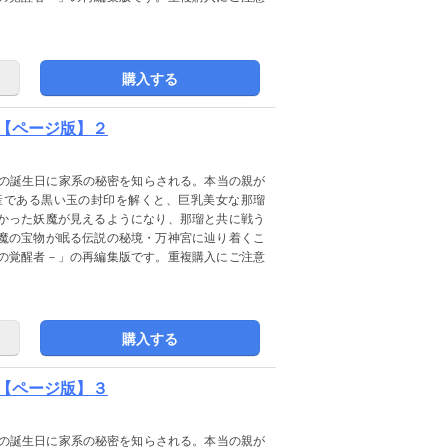
購入する
【ページ版】２
歳の誕生日に家系の秘密を知らされる。本当の親が
産である黒い玉の封印を解くと、巨乳美女な那瑠
かった妖魔が見えるようになり、那瑠と共に戦う
魔の宝物が眠る伝説の秘境・万神宮に辿り着くこ
の覚醒者－」の再編集版です。重複購入にご注意
購入する
【ページ版】３
歳の誕生日に家系の秘密を知らされる。本当の親が