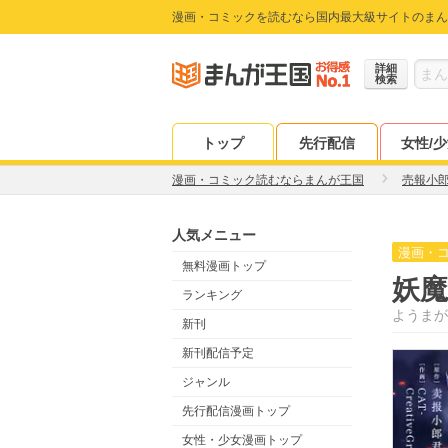
漫画・コミックを読むなら国内最大級サイトのまん
詳細
検索
トップ
先行配信
女性/
漫画・コミック読むならまんが王国
売報小
人気メニュー
漫画・
無料漫画トップ
妖
ランキング
ようまが
新刊
新刊配信予定
ジャンル
先行配信漫画トップ
女性・少女漫画トップ