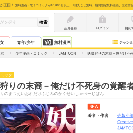
が王国！
無料漫画・電子コミックが10,000冊以上！1冊丸ごと無料、期間限定無料漫画、完結作
ログイン
会員登録
初め
少女
青年/少年
無料漫画
ジャン
郎君
少年漫画・コミック
JAMTOON
妖魔狩りの末裔－俺だけ不
コミック
魔狩りの末裔－俺だけ不死身の覚醒
りのまつえいおれだけふじみのかくせいしゃぺーじばん
NEW
著者・作者
売報小
Creativ
JAMTO