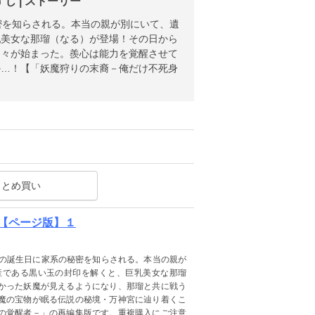
 | ストーリー
密を知らされる。本当の親が別にいて、遺
乳美女な那瑠（なる）が登場！その日から
日々が始まった。羨心は能力を覚醒させて
か…！【「妖魔狩りの末裔－俺だけ不死身
まとめ買い
【ページ版】１
歳の誕生日に家系の秘密を知らされる。本当の親が
産である黒い玉の封印を解くと、巨乳美女な那瑠
かった妖魔が見えるようになり、那瑠と共に戦う
魔の宝物が眠る伝説の秘境・万神宮に辿り着くこ
の覚醒者－」の再編集版です。重複購入にご注意