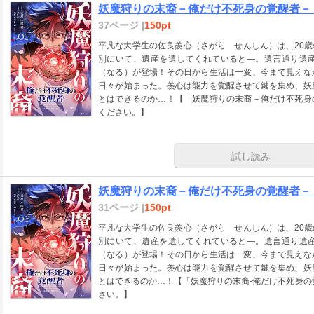
妖魔狩りの末裔－俺だけ不死身の覚醒者－
37ページ |
150pt
平凡な大学生の佐良羨心（さがら せんしん）は、20
別にいて、遺産を遺してくれていると―。遺言通り遺
（なる）が登場！その日から生活は一変、今まで見えな
日々が始まった。羨心は能力を覚醒させて鍵を集め、妖
とはできるのか…！【「妖魔狩りの末裔－俺だけ不死身
ください。】
試し読み
妖魔狩りの末裔－俺だけ不死身の覚醒者－
31ページ |
150pt
平凡な大学生の佐良羨心（さがら せんしん）は、20
別にいて、遺産を遺してくれていると―。遺言通り遺
（なる）が登場！その日から生活は一変、今まで見えな
日々が始まった。羨心は能力を覚醒させて鍵を集め、妖
とはできるのか…！【「妖魔狩りの末裔-俺だけ不死身の
さい。】