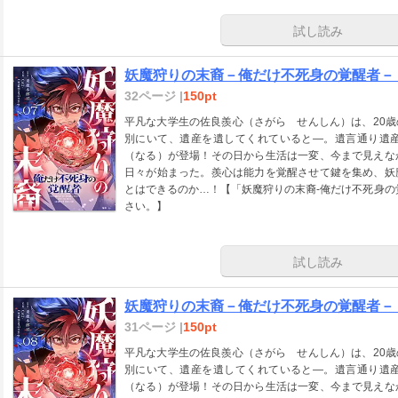
試し読み
妖魔狩りの末裔－俺だけ不死身の覚醒者－
32ページ |
150pt
平凡な大学生の佐良羨心（さがら せんしん）は、20
別にいて、遺産を遺してくれていると―。遺言通り遺
（なる）が登場！その日から生活は一変、今まで見えな
日々が始まった。羨心は能力を覚醒させて鍵を集め、妖
とはできるのか…！【「妖魔狩りの末裔-俺だけ不死身の
さい。】
試し読み
妖魔狩りの末裔－俺だけ不死身の覚醒者－
31ページ |
150pt
平凡な大学生の佐良羨心（さがら せんしん）は、20
別にいて、遺産を遺してくれていると―。遺言通り遺
（なる）が登場！その日から生活は一変、今まで見えな