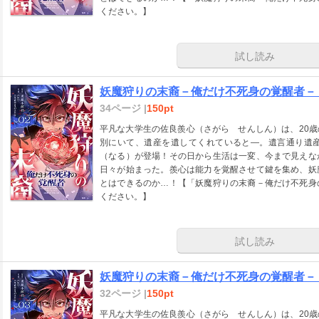
ください。】
試し読み
妖魔狩りの末裔－俺だけ不死身の覚醒者－
34ページ |
150pt
平凡な大学生の佐良羨心（さがら せんしん）は、20
別にいて、遺産を遺してくれていると―。遺言通り遺
（なる）が登場！その日から生活は一変、今まで見えな
日々が始まった。羨心は能力を覚醒させて鍵を集め、妖
とはできるのか…！【「妖魔狩りの末裔－俺だけ不死身
ください。】
試し読み
妖魔狩りの末裔－俺だけ不死身の覚醒者－
32ページ |
150pt
平凡な大学生の佐良羨心（さがら せんしん）は、20