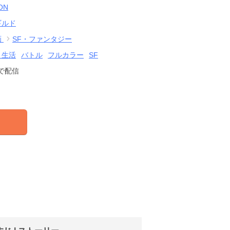
ON
ギルド
画
SF・ファンタジー
・生活
バトル
フルカラー
SF
で配信