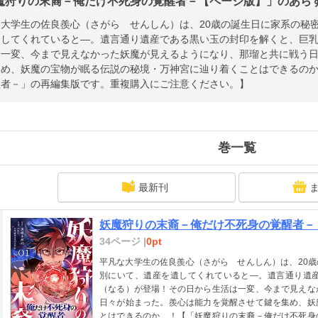
魔狩りの末裔－俺だけ不死身の覚醒者－【ページ版】」のあらすじ
な大学生の佐良羨心（さがら せんしん）は、20歳の誕生日に家系の秘
遺してくれていると―。遺言通り遺産である黒い玉の封印を解くと、巨
は一変、今まで見えなかった妖魔が見えるようになり、那瑠と共に戦う
集め、妖魔の宝物が眠る伝説の秘境・万神宮に辿り着くことはできるの
醒者－」の再編集版です。重複購入にご注意ください。】
巻一覧
最新刊
妖魔狩りの末裔－俺だけ不死身の覚醒者－
34ページ |
0pt
平凡な大学生の佐良羨心（さがら せんしん）は、20
別にいて、遺産を遺してくれていると―。遺言通り遺
（なる）が登場！その日から生活は一変、今まで見えな
日々が始まった。羨心は能力を覚醒させて鍵を集め、妖
とはできるのか…！【「妖魔狩りの末裔－俺だけ不死身