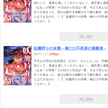
別にいて、遺産を遺してくれていると―。遺言通り遺
（なる）が登場！その日から生活は一変、今まで見えな
日々が始まった。羨心は能力を覚醒させて鍵を集め、妖
とはできるのか…！【「妖魔狩りの末裔－俺だけ不死身
ください。】
試し読み
妖魔狩りの末裔－俺だけ不死身の覚醒者－
35ページ |
150pt
平凡な大学生の佐良羨心（さがら せんしん）は、20
別にいて、遺産を遺してくれていると―。遺言通り遺
（なる）が登場！その日から生活は一変、今まで見えな
日々が始まった。羨心は能力を覚醒させて鍵を集め、妖
とはできるのか…！【「妖魔狩りの末裔－俺だけ不死身
ください。】
試し読み