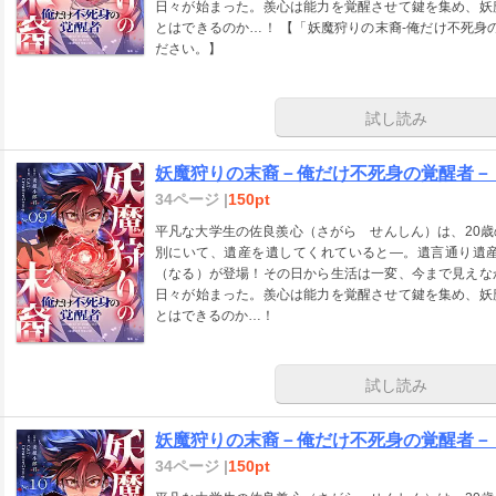
日々が始まった。羨心は能力を覚醒させて鍵を集め、妖
とはできるのか…！ 【「妖魔狩りの末裔-俺だけ不死身
ださい。】
試し読み
妖魔狩りの末裔－俺だけ不死身の覚醒者－
34ページ |
150pt
平凡な大学生の佐良羨心（さがら せんしん）は、20
別にいて、遺産を遺してくれていると―。遺言通り遺
（なる）が登場！その日から生活は一変、今まで見えな
日々が始まった。羨心は能力を覚醒させて鍵を集め、妖
とはできるのか…！
試し読み
妖魔狩りの末裔－俺だけ不死身の覚醒者－
34ページ |
150pt