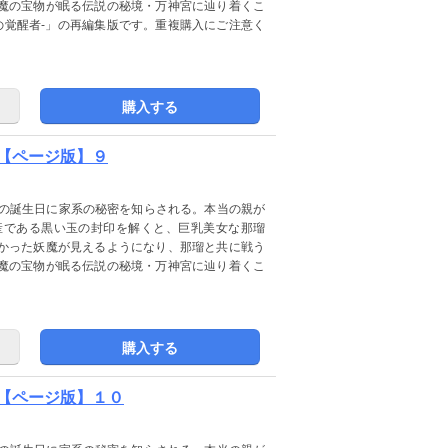
魔の宝物が眠る伝説の秘境・万神宮に辿り着くこ
の覚醒者-」の再編集版です。重複購入にご注意く
購入する
【ページ版】９
歳の誕生日に家系の秘密を知らされる。本当の親が
産である黒い玉の封印を解くと、巨乳美女な那瑠
かった妖魔が見えるようになり、那瑠と共に戦う
魔の宝物が眠る伝説の秘境・万神宮に辿り着くこ
購入する
【ページ版】１０