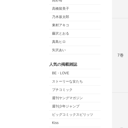
高野苺
高橋留美子
乃木坂太郎
東村アキコ
藤沢とおる
真島ヒロ
矢沢あい
7巻
人気の掲載雑誌
BE・LOVE
ストーリーな女たち
プチコミック
週刊ヤングマガジン
週刊少年ジャンプ
ビッグコミックスピリッツ
Kiss