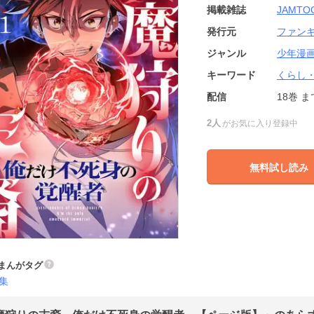
掲載雑誌
JAMTO
発行元
ファン
ジャンル
少年漫
キーワード
くらし
配信
18巻
ま
2人
がお気に入り登録中
無料試し読み
まんがタグ
集