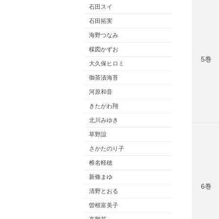
石田スイ
石田拓実
海野つなみ
楳図かずお
5巻
大久保ヒロミ
御茶漬海苔
河原和音
きたがわ翔
北川みゆき
草野誼
さかたのり子
椎名軽穂
新條まゆ
6巻
清野とおる
曽根富美子