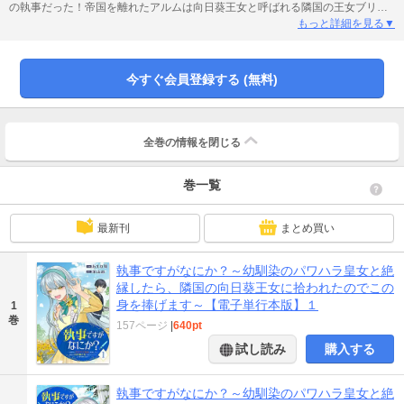
の執事だった！帝国を離れたアルムは向日葵王女と呼ばれる隣国の王女ブリジ
ットに拾われ、規格外の能力を発揮していく。王女と新たな居場所を守るため
もっと詳細を見る▼
無双する、最強の執事の物語が今始まる！【※この作品は話売り「執事ですが
なにか？～幼馴染のパワハラ皇女と絶縁したら、隣国の向日葵王女に拾われた
のでこの身を捧げます～」の電子単行本版です】【収録内容】「執事ですがな
今すぐ会員登録する (無料)
にか？～幼馴染のパワハラ皇女と絶縁したら、隣国の向日葵王女に拾われたの
でこの身を捧げます～」第1話～第5話
全巻の情報を
閉じる
巻一覧
最新刊
まとめ買い
執事ですがなにか？～幼馴染のパワハラ皇女と絶
縁したら、隣国の向日葵王女に拾われたのでこの
身を捧げます～【電子単行本版】１
1
巻
157ページ
|
640pt
試し読み
購入する
執事ですがなにか？～幼馴染のパワハラ皇女と絶