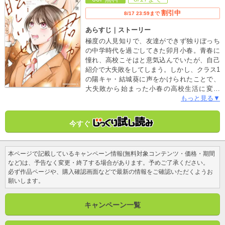
割引中
8/17 23:59まで
あらすじ｜ストーリー
極度の人見知りで、友達ができず独りぼっち
の中学時代を過ごしてきた卯月小春。青春に
憧れ、高校こそはと意気込んでいたが、自己
紹介で大失敗をしてしまう。しかし、クラス1
の陽キャ・結城葵に声をかけられたことで、
大失敗から始まった小春の高校生活に変化
が…？人見知り女子・卯月小春、クラス1の陽
もっと見る▼
キャ・結城葵、マイペース幼馴染・浮野空、
孤高の美女・白鳥美海。性格もカーストもバ
今すぐ
ラバラな4人の、恋と友情の物語！
本ページで記載しているキャンペーン情報(無料対象コンテンツ・価格・期間
など)は、予告なく変更・終了する場合があります。予めご了承ください。
必ず作品ページや、購入確認画面などで最新の情報をご確認いただくようお
願いします。
キャンペーン一覧