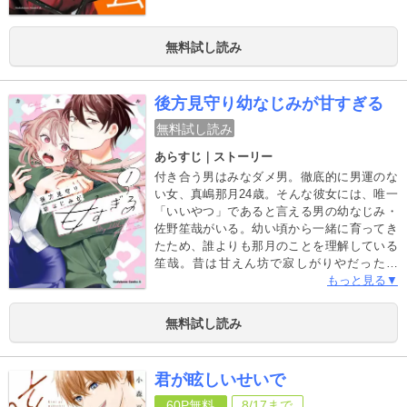
ランウータンのワッフルなど、はるかに求愛
するイケメン類人猿が続々と現れ――。少女
漫画を多様性の時代へと誘う、前代未聞の野
無料試し読み
生ラブコメ！
後方見守り幼なじみが甘すぎる
無料試し読み
あらすじ｜ストーリー
付き合う男はみなダメ男。徹底的に男運のな
い女、真嶋那月24歳。そんな彼女には、唯一
「いいやつ」であると言える男の幼なじみ・
佐野笙哉がいる。幼い頃から一緒に育ってき
たため、誰よりも那月のことを理解している
笙哉。昔は甘えん坊で寂しがりやだった彼
は、今では、やたら世話焼きなイケメンへと
もっと見る▼
進化した！やりたいことには付き合ってくれ
て、困ったことがあった時には、すぐに駆け
無料試し読み
つけてくれて……って、ちょっと過保護すぎ
ない!?理解のありすぎる年下幼なじみから
の、いたれりつくせりラブ第1巻！
君が眩しいせいで
60P
無料
8/17
まで