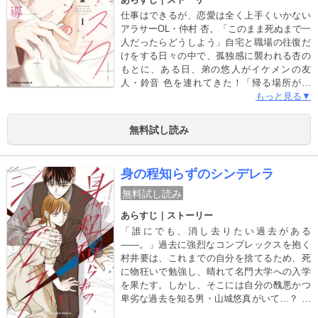
仕事はできるが、恋愛は全く上手くいかない
アラサーOL・仲村 杏。「このまま死ぬまで一
人だったらどうしよう」自宅と職場の往復だ
けをする日々の中で、孤独感に襲われる杏の
もとに、ある日、弟の悠人がイケメンの友
人・鈴音 色を連れてきた！「帰る場所がな
い」という色を、一晩泊めてあげた杏だが、
もっと見る▼
それ以来妙に懐かれてしまう。さらには異性
関係で悩んでいることを色に見抜かれ、「恋
無料試し読み
愛のサポートをする代わりに、家に住ませて
ほしい」という同棲契約を突きつけられてし
まい――!?一つ屋根の下で紡ぐラブストーリ
身の程知らずのシンデレラ
ー、第1巻！
無料試し読み
あらすじ｜ストーリー
「誰にでも、消し去りたい過去がある
――。」過去に強烈なコンプレックスを抱く
村井要は、これまでの自分を捨てるため、死
に物狂いで勉強し、晴れて名門大学への入学
を果たす。しかし、そこには自分の醜悪かつ
卑劣な過去を知る男・山城悠真がいて…？ 笑
顔の裏に何を隠しているかわからない彼。再