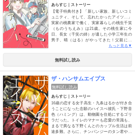
あらすじ｜ストーリー
【電子特典付き】「新しい家族、新しいコミ
ュニティ、そして、忘れたかったアイツ…」
実家の桃農家で働く、実家暮らしの桃生千笑
（ものうちえみ）は21歳。その桃生家に今
日、長女（千笑の姉）が遺した小学三年生の
男子、晴（はる）がやってきた！父親に続
き、母親も亡くした晴のたった一つのわがま
もっと見る▼
まは、「野球を続けたい」ということだけ。
とくに拒む理由も見つからず、二つ返事で許
無料試し読み
した千笑の毎日は、これを機に劇的にめんど
うになっていく！福島県の北端の伊達市と南
端の白河市。その距離約100km！遠い遠い白
ザ・ハンサムエイプス
河のグラウンドを舞台に始まる、まだ恋の味
を知らない若者たちの遅いアオハル！！！
無料試し読み
あらすじ｜ストーリー
16歳の恋する女子高生・九条はるかが付き合
うことになった念願のハイスぺ彼氏・下野音
色（ハミング）は、動物園を住処にするゴリ
ラだった。トイレのマナーも恋愛の常識も、
まるで異なる下野くんとのカップル生活は前
途多難。さらに、チンパンジーのタン君やオ