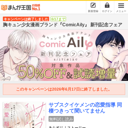
新規登録
ログイン
メニュー
キャンペーンは終了しました
6/17まで
胸キュン少女漫画ブランド『ComicAily』 新刊記念フェア
このキャンペーンは2026年6月17日に終了しました。
サブスクイケメンの恋愛指導 同
棲つきって聞いてません
無料試し読み
あらすじ｜ストーリー