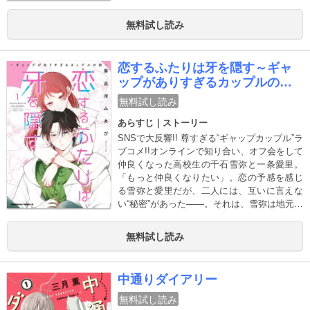
会は復讐か、それとも――…。泥まみれのま
ま、それでも前に進むアンチ・シンデレラス
無料試し読み
トーリー！
恋するふたりは牙を隠す～ギャ
ップがありすぎるカップルの話
～
無料試し読み
あらすじ｜ストーリー
SNSで大反響!! 尊すぎる“ギャップカップル”ラ
ブコメ!!オンラインで知り合い、オフ会をして
仲良くなった高校生の千石雪弥と一条愛里。
「もっと仲良くなりたい」。恋の予感を感じ
る雪弥と愛里だが、二人には、互いに言えな
い“秘密”があった――。それは、雪弥は地元の
不良男子校のトップ、愛里は地元の不良女子
高のトップだということ!!絶対に正体がバレて
無料試し読み
はいけない、危険な純愛ストーリー開幕。
中通りダイアリー
無料試し読み