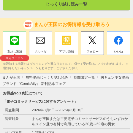
じっくり試し読み一覧
まんが王国のお得情報を受け取ろう
友だち追加
メルマガ
アプリ通知
フォロー
いいね
限定クーポン
※通知する情報およびタイミングが異なりますので、併せて受け取ることをお勧めします。 ※
通知をしないキャンペーンもあります。ご了承ください。
まんが王国
無料漫画じっくり試し読み
期間限定一覧
胸キュン少女漫画
ブランド『ComicAily』 新刊記念フェア
お得感No.1表記について
「電子コミックサービスに関するアンケート」
調査期間
2026年3月6日～2026年3月18日
調査対象
まんが王国または主要電子コミックサービスのうちいずれか
をメイン且つ有料で利用している20歳～69歳の男女
サンプル数
1,236サンプル