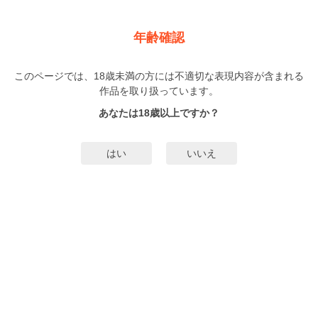
新規登録
ログイン
メニュー
年齢確認
恋する暴君 カリスママッサージ師にイカされていますっ
このページでは、18歳未満の方には不適切な表現内容が含まれる
TL
作品を取り扱っています。
十色
oinari
（といろ）
（おいなり）
3巻
まで配信
/9話
まで配信
あなたは18歳以上ですか？
119人
がお気に入り登録中
無料試し読み
はい
いいえ
みんなのまんがタグ
どM
エロマッサージ
タグ編集
あらすじ | ストーリー
小春は男性とシテ、イッたことが一度もない不感症の女。それが原因でいつも
振られてしまっていた。そんな時、カリスママッサージ師の黒城がいる店でマ
ッサージの施術を受ける事に。だが男、顔は良いのだが口が滅茶苦茶悪い！な
のに、彼に触れられた途端、なんだかいつもと違う感じがして…！小春とドＳ
もっと詳細を見る▼
マッサージ師黒城のエロすぎる不感症治療が始まる！