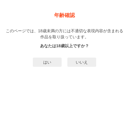
新規登録
ログイン
メニュー
年齢確認
初恋レメディ【単話売】
このページでは、18歳未満の方には不適切な表現内容が含まれる
BL
作品を取り扱っています。
小花衣Y
（こはないわい）
1巻
完結
あなたは18歳以上ですか？
4人
がお気に入り登録中
無料試し読み
はい
いいえ
みんなのまんがタグ
タグ編集
あらすじ | ストーリー
財閥のご令息・正太(しょうた)の新しいお世話係としてやってきた真白(まし
ろ)。彼は正太の通う学校の女生徒を次々とナンパし、さらにはその母親を金づ
るにしようとするようなゲスいヤツで！？正太はなんとか真白に自分を敬わせ
ようとするが、過去のとあるトラウマのせいで未だに童貞であることを見破ら
もっと詳細を見る▼