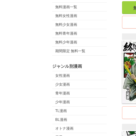
無料漫画一覧
無料女性漫画
無料少女漫画
無料青年漫画
無料少年漫画
期間限定 無料一覧
ジャンル別漫画
女性漫画
少女漫画
青年漫画
少年漫画
TL漫画
BL漫画
オトナ漫画