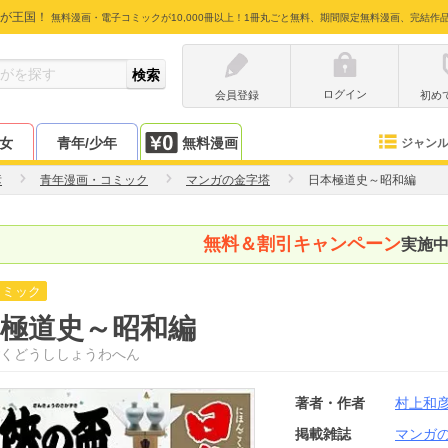
が王国！
無料漫画・電子コミックが10,000冊以上！1冊丸ごと無料、期間限定無料漫画、完結作
ログイン
会員登録
初め
少女
青年/少年
無料漫画
ジャン
彦
青年漫画・コミック
マンガの金字塔
日本極道史～昭和編
無料＆割引キャンペーン
実施
コミック
極道史～昭和編
くどうししょうわへん
著者・作者
村上和
掲載雑誌
マンガ