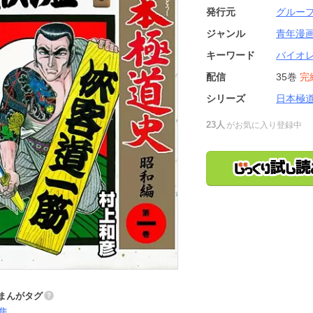
発行元
グルー
ジャンル
青年漫
キーワード
バイオ
配信
35巻
完
シリーズ
日本極
23人
がお気に入り登録中
まんがタグ
集