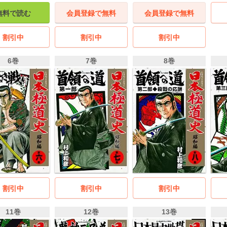
無料で読む
会員登録で無料
会員登録で無料
割引中
割引中
割引中
6巻
7巻
8巻
割引中
割引中
割引中
11巻
12巻
13巻