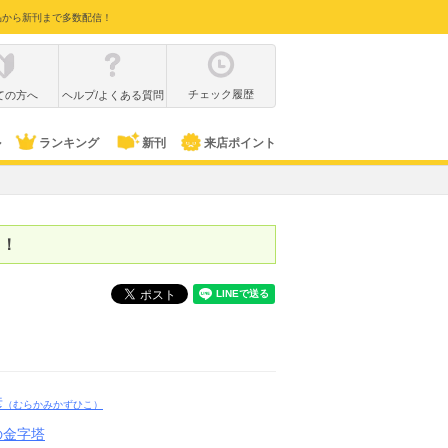
品から新刊まで多数配信！
チェック履歴
ての方へ
ヘルプ/よくある質問
ル
ランキング
新刊
来店ポイント
中！
彦
（むらかみかずひこ）
の金字塔