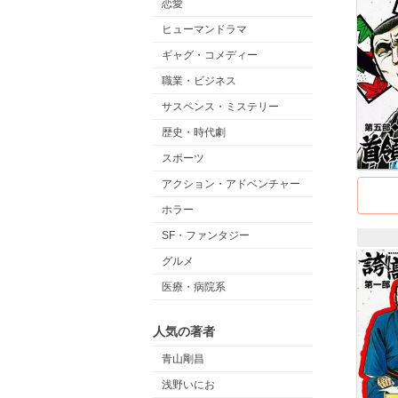
恋愛
ヒューマンドラマ
ギャグ・コメディー
職業・ビジネス
サスペンス・ミステリー
歴史・時代劇
スポーツ
アクション・アドベンチャー
ホラー
SF・ファンタジー
グルメ
医療・病院系
人気の著者
青山剛昌
浅野いにお