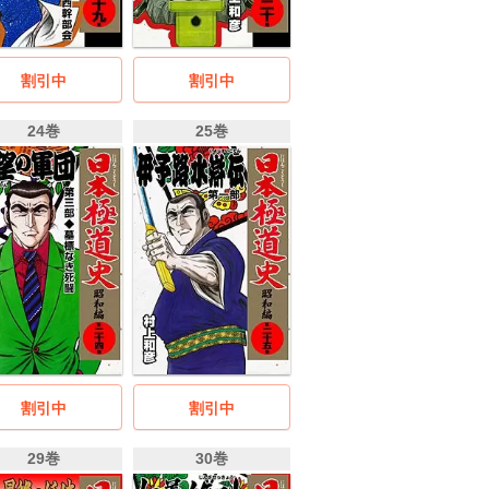
割引中
割引中
24巻
25巻
割引中
割引中
29巻
30巻