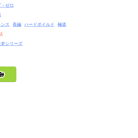
プ・ゼロ
画
レンス
長編
ハードボイルド
極道
結
道史シリーズ