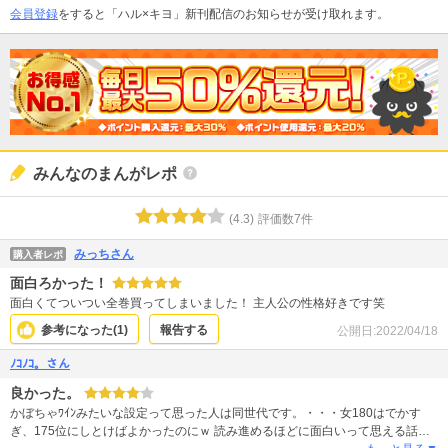
会員登録
をすると「ハル×キヨ」新刊配信のお知らせが受け取れます。
みんなのまんがレポ
(
4.3
)
評価数
7
件
みっちさん
購入者レポ
面白ろかった！
面白くてついつい全巻買ってしまいました！ 主人公の性格好きです笑
参考になった(
1
)
報告する
公開日:
2022/04/18
ﾉｺﾉｺ。さん
良かった。
かぼちゃﾜｲﾝみたいな設定って思った人は同世代です。・・・女180はでかす
ぎ、175位にしとけばよかったのにｗ 読み進めるほどに面白いって思える話で