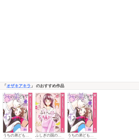
「
オザキアキラ
」 のおすすめ作品
うちの弟どもがすみません
ふしぎの国の有栖川さん
うちの弟どもがすみません 分冊版