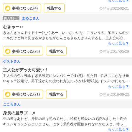
した。絵も今どきで可愛かった。
もっと見る▼
参考になった(
4
)
報告する
公開日:
2022/02/21
まめこさん
購入者レポ
むきゃー♪♪
きゅんきゅんドキドキー(>_<) あー、いいないいな、こういうの。峯田くんのク
ールだけど時々見せるやきもちがなんともきゅんきゅんするし、主人公の心が
きれいでチャーミングなところもいいし、読んでいてすごくいい♪♪ 今３巻。続
もっと見る▼
き読もうっと♪♪
参考になった(
28
)
報告する
公開日:
2017/05/29
ゲストさん
主人公がデッカ可愛い！
主人公の色々残念すぎる設定にシンパシーです(笑)。見た目・性格共にかなり辛
いキャラ設定で、男子達からの扱われ方(というか結構深刻なイジメです)もちょ
っと酷いと感じる部分もありましたが、それでも明るく頑張る主人公のトロさ
もっと見る▼
と優しさ、純真さに癒されました。続きも是非読みたいです。
参考になった(
21
)
報告する
公開日:
2016/09/23
こころさん
身長の差ラブコメ
年の差はあれど、身長の差は初めてだし、絵柄も可愛いので読みました！終始
キュンキュンがとまりません。はやく最終巻が配信されないかなぁと、待って
ます。
もっと見る▼