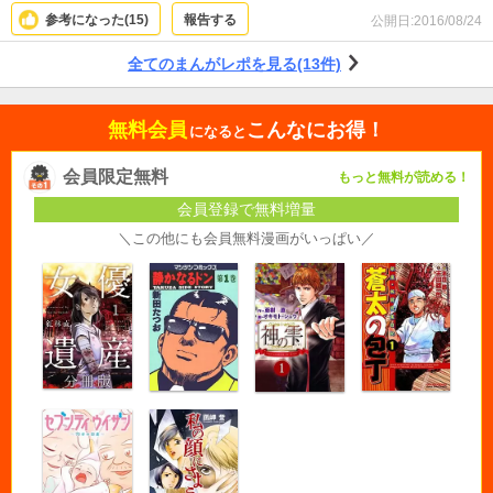
参考になった(
15
)
報告する
公開日:
2016/08/24
全てのまんがレポを見る(13件)
無料会員
こんなにお得！
になると
会員限定無料
もっと無料が読める！
会員登録で無料増量
＼この他にも会員無料漫画がいっぱい／