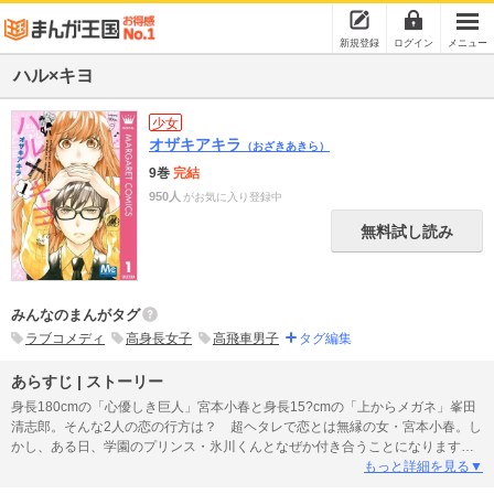
新規登録
ログイン
メニュー
ハル×キヨ
少女
オザキアキラ
（おざきあきら）
9巻
完結
950人
がお気に入り登録中
無料試し読み
みんなのまんがタグ
ラブコメディ
高身長女子
高飛車男子
タグ編集
あらすじ | ストーリー
身長180cmの「心優しき巨人」宮本小春と身長15?cmの「上からメガネ」峯田
清志郎。そんな2人の恋の行方は？ 超ヘタレで恋とは無縁の女・宮本小春。し
かし、ある日、学園のプリンス・氷川くんとなぜか付き合うことになります。
それを知った高飛車メガネの峯田くんに、小春はある忠告を受けるのです
もっと詳細を見る▼
が…!? 注目のネガティブ系ラブコメ！