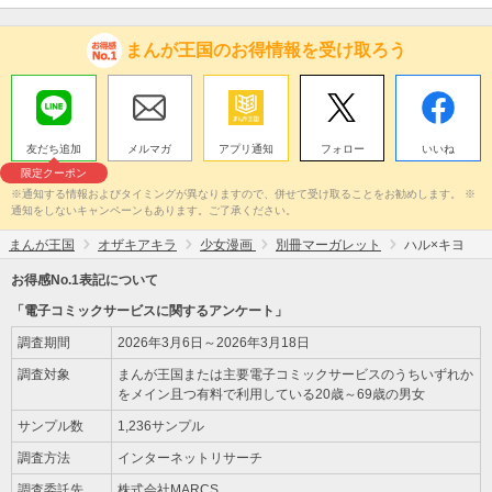
まんが王国のお得情報を受け取ろう
友だち追加
メルマガ
アプリ通知
フォロー
いいね
限定クーポン
※通知する情報およびタイミングが異なりますので、併せて受け取ることをお勧めします。 ※
通知をしないキャンペーンもあります。ご了承ください。
まんが王国
オザキアキラ
少女漫画
別冊マーガレット
ハル×キヨ
お得感No.1表記について
「電子コミックサービスに関するアンケート」
調査期間
2026年3月6日～2026年3月18日
調査対象
まんが王国または主要電子コミックサービスのうちいずれか
をメイン且つ有料で利用している20歳～69歳の男女
サンプル数
1,236サンプル
調査方法
インターネットリサーチ
調査委託先
株式会社MARCS