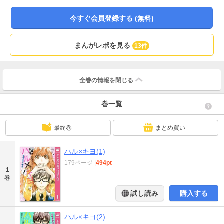
今すぐ会員登録する (無料)
まんがレポを見る
13件
全巻の情報を
閉じる
巻一覧
最終巻
まとめ買い
ハル×キヨ(1)
179ページ
|
494pt
1
巻
試し読み
購入する
ハル×キヨ(2)