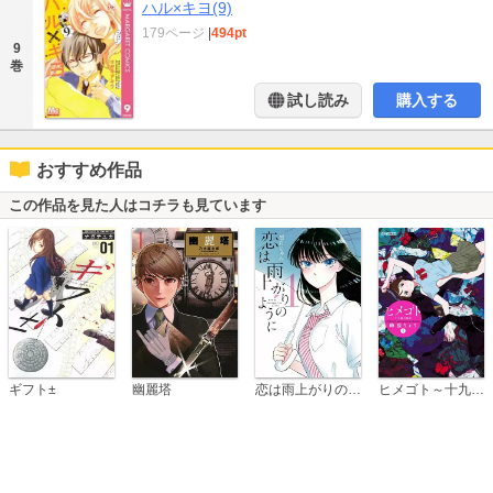
ハル×キヨ(9)
179ページ
|
494pt
9
巻
試し読み
購入する
おすすめ作品
この作品を見た人はコチラも見ています
恋は雨上がりのように
ギフト±
幽麗塔
ヒメゴト～十九歳の制服～