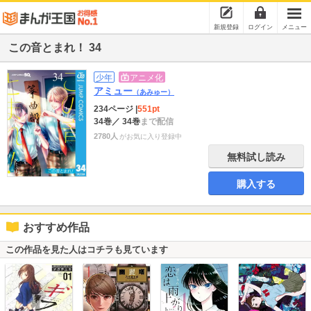
新規登録
ログイン
メニュー
この音とまれ！ 34
少年
アニメ化
アミュー
（あみゅー）
234ページ
|
551pt
34巻
／ 34巻
まで配信
2780人
がお気に入り登録中
無料試し読み
購入する
おすすめ作品
この作品を見た人はコチラも見ています