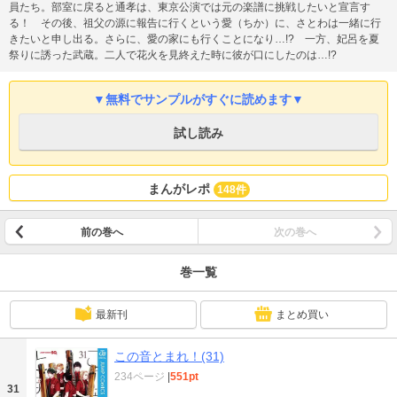
員たち。部室に戻ると通孝は、東京公演では元の楽譜に挑戦したいと宣言す
る！ その後、祖父の源に報告に行くという愛（ちか）に、さとわは一緒に行
きたいと申し出る。さらに、愛の家にも行くことになり…!? 一方、妃呂を夏
祭りに誘った武蔵。二人で花火を見終えた時に彼が口にしたのは…!?
▼無料でサンプルがすぐに読めます▼
試し読み
まんがレポ
148件
前の巻へ
次の巻へ
巻一覧
最新刊
まとめ買い
この音とまれ！(31)
234ページ
|
551pt
31