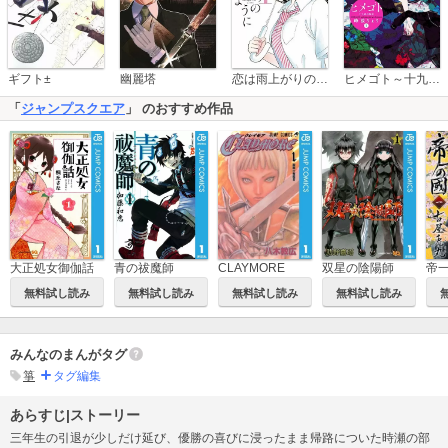
恋は雨上がりのように
ギフト±
幽麗塔
ヒメゴト～十九歳の制服～
「
ジャンプスクエア
」 のおすすめ作品
大正処女御伽話
双星の陰陽師
青の祓魔師
CLAYMORE
帝
無料試し読み
無料試し読み
無料試し読み
無料試し読み
みんなのまんがタグ
箏
タグ編集
あらすじ|ストーリー
三年生の引退が少しだけ延び、優勝の喜びに浸ったまま帰路についた時瀬の部