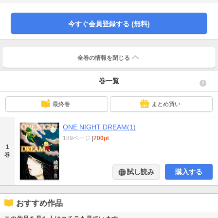
今すぐ会員登録する (無料)
全巻の情報を
閉じる
巻一覧
最終巻
まとめ買い
ONE NIGHT DREAM(1)
189ページ
|
700pt
1
巻
試し読み
購入する
おすすめ作品