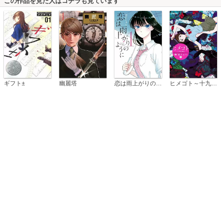
この作品を見た人はコチラも見ています
恋は雨上がりのように
ギフト±
幽麗塔
ヒメゴト～十九歳の制服～