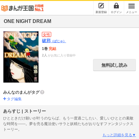
新規登録
ログイン
メニュー
ONE NIGHT DREAM
女性
破邪
（ぱじゃ）
1巻
完結
2人
がお気に入り登録中
無料試し読み
みんなのまんがタグ
タグ編集
あらすじ | ストーリー
ひとときだけ願いが叶うのならば、もう一度過ごしたい、愛しいひととの素敵
な時間を――。夢を売る魔法使いサラと妖精たちがおりなすファンタジックス
トーリー。
もっと詳細を見る▼