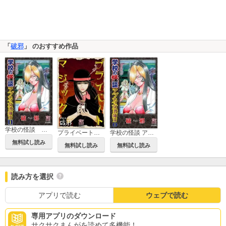
「
破邪
」 のおすすめ作品
学校の怪談 アブナイ女教師篇（分冊版）
プライベートマジック
学校の怪談 アブナイ女教師篇
無料試し読み
無料試し読み
無料試し読み
読み方を選択
アプリで読む
ウェブで読む
専用アプリのダウンロード
サクサクまんがを読めて多機能！