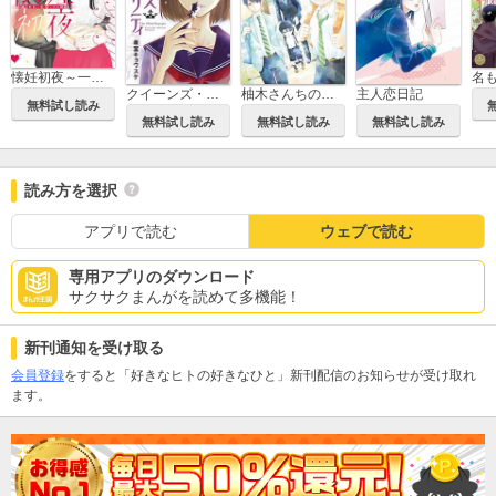
懐妊初夜～一途な社長は求愛の手を緩めない～
クイーンズ・クオリティ
柚木さんちの四兄弟。
主人恋日記
無料試し読み
無料試し読み
無料試し読み
無料試し読み
読み方を選択
アプリで読む
ウェブで読む
専用アプリのダウンロード
サクサクまんがを読めて多機能！
新刊通知を受け取る
会員登録
をすると「好きなヒトの好きなひと」新刊配信のお知らせが受け取れ
ます。