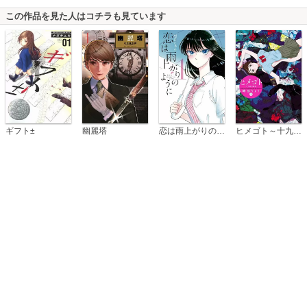
この作品を見た人はコチラも見ています
恋は雨上がりのように
ギフト±
幽麗塔
ヒメゴト～十九歳の制服～