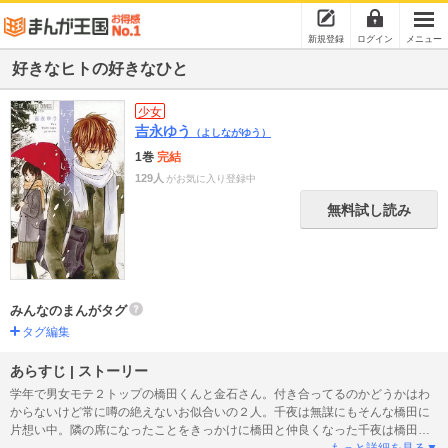
新規登録
ログイン
メニュー
好きなヒトの好きなひと
少女
吉永ゆう
（よしながゆう）
1巻
完結
129人
がお気に入り登録中
無料試し読み
みんなのまんがタグ
タグ編集
あらすじ | ストーリー
学年で男女モテ２トップの橋田くんと金石さん。付き合ってるのかどうかはわ
からないけど常に噂の絶えないお似合いの２人。千夜は無謀にもそんな橋田に
片想い中。隣の席になったことをきっかけに橋田と仲良くなった千夜は橋田が
金石さんに片想いをしていることに気づく。そしてまたそんな金石さんも別の
もっと詳細を見る▼