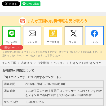
まんが王国のお得情報を受け取ろう
友だち追加
メルマガ
アプリ通知
フォロー
いいね
限定クーポン
※通知する情報およびタイミングが異なりますので、併せて受け取ることをお勧めします。 ※
通知をしないキャンペーンもあります。ご了承ください。
まんが王国
吉永ゆう
少女漫画
ベツコミ
好きなヒトの好きなひと
お得感No.1表記について
「電子コミックサービスに関するアンケート」
調査期間
2026年3月6日～2026年3月18日
調査対象
まんが王国または主要電子コミックサービスのうちいずれか
をメイン且つ有料で利用している20歳～69歳の男女
サンプル数
1,236サンプル