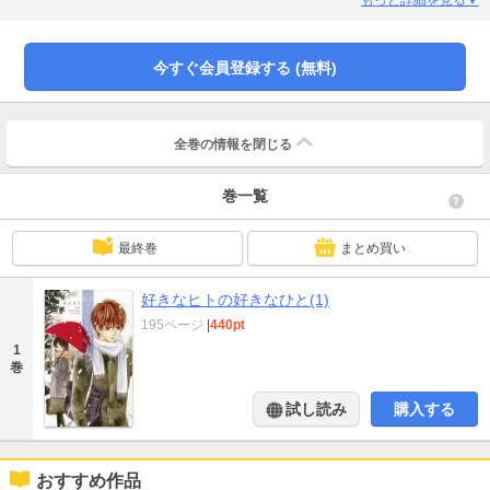
誰かに片想いをしていて――
今すぐ会員登録する (無料)
全巻の情報を
閉じる
巻一覧
最終巻
まとめ買い
好きなヒトの好きなひと(1)
195ページ
|
440pt
1
巻
試し読み
購入する
おすすめ作品