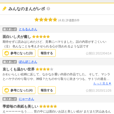
みんなのまんがレポ
(
4.8
)
評価数
6
件
ともるんさん
購入者レポ
面白いし犬が癒し
期待せずに読みはじめたけど、見事にハマりました。話の内容がすごくいい
（泣） 色んなことを考えさせられる心が洗われるような話です
参考になった(
3
)
報告する
公開日:
2022/04/14
ぽんぽこさん
購入者レポ
哀しくも温かい世界
かわいらしい絵柄に反して、なかなか重い内容の作品でした。 そして、マシラ
とハヤテのやり取りや、神様？たちのやり取りに吹きつつも、サトリの過去や
杵ちゃんの話に涙して、最後まで一気に読みました。 共存というものの意味を
もっと見る▼
考えさせてくれます。 Eテレの土曜日枠あたりでアニメ化してくれないかな。
参考になった(
4
)
報告する
公開日:
2020/11/26
にゃーさん
購入者レポ
季節毎の表紙も美しい
えーーーーーもう…… 世の中には面白いお話と美しい絵が まだまだ沢山あるん