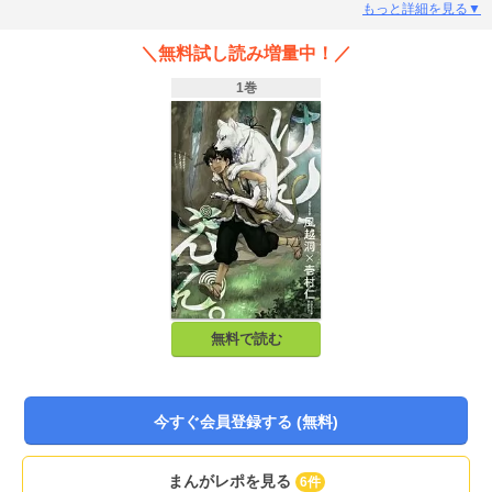
でいた疾風(ハヤテ)という霊犬で…。犬猿いきがかりコンビが織りなす和ファン
もっと詳細を見る▼
タジー!
＼無料試し読み増量中！／
1巻
無料で読む
今すぐ会員登録する (無料)
まんがレポを見る
6件