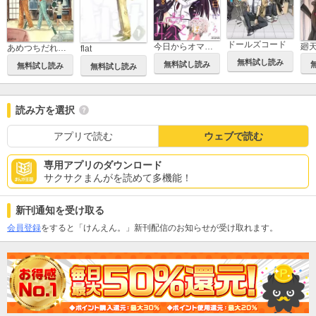
ドールズコード
廻
今日からオマエは俺の嫁
あめつちだれかれそこかしこ
flat
無料試し読み
無料試し読み
無料試し読み
無料試し読み
読み方を選択
アプリで読む
ウェブで読む
専用アプリのダウンロード
サクサクまんがを読めて多機能！
新刊通知を受け取る
会員登録
をすると「けんえん。」新刊配信のお知らせが受け取れます。