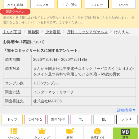
友だち追加
メルマガ
アプリ通知
フォロー
いいね
限定クーポン
※通知する情報およびタイミングが異なりますので、併せて受け取ることをお勧めします。 ※
通知をしないキャンペーンもあります。ご了承ください。
まんが王国
風越洞
少女漫画
月刊コミックアヴァルス
けんえん。
お得感No.1表記について
「電子コミックサービスに関するアンケート」
調査期間
2026年3月6日～2026年3月18日
調査対象
まんが王国または主要電子コミックサービスのうちいずれか
をメイン且つ有料で利用している20歳～69歳の男女
サンプル数
1,236サンプル
調査方法
インターネットリサーチ
調査委託先
株式会社MARCS
詳細表示▼
トップ
女性/少女
青年/少年
TL
BL
オトナ
無料
ジャンル
ランキング
新刊
来店ﾎﾟｲﾝﾄ