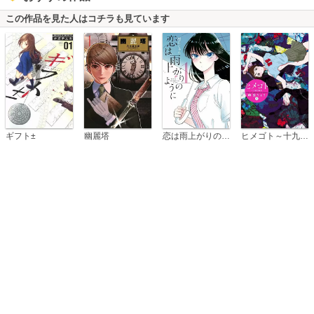
この作品を見た人はコチラも見ています
恋は雨上がりのように
ギフト±
幽麗塔
ヒメゴト～十九歳の制服～