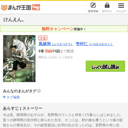
新規登録
ログイン
メニュー
けんえん。
無料キャンペーン
実施中！
少女
風越洞
壱村仁
（ふうえつどう）
（いちむらひとし）
8巻
完結
/74話
まで配信
687人
がお気に入り登録中
みんなのまんがタグ
タグ編集
あらすじ | ストーリー
今は昔。静岡県のおサルが、長野県のワンコと仲良く(?)暮らしはじめました。
昔々の静岡県の見付村に射られた矢文。そこには、村の娘を攫うという猿の妖
怪からの脅迫文が。その妖怪退治に白羽の矢が立ったのは、長野県の寺に住ん