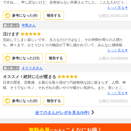
ですね…… 申し訳ないけど、全然知らない作家さんでした。 こんな人がどうし
て有名にならないのか ほんと不思議でならない、、、 アニメ化しても受けると
もっと見る▼
思う、というか 他の作品も読んでみたくなりました。 これ読んでる間は、無駄
参考になった(
9
)
報告する
公開日:
2020/11/16
に語尾に「…だに」とか つけちゃって感化されまくりました。 面白いお話ほ
ど、終わって欲しくない…でも ラストどうなるのか気になる！というのは読み
牛乳さん
購入者レポ
手の条理で そしてラストもとても気持ちのいい終わり方だったと思います。 終
泣けます
わって欲しくはなかったけど…
完結してしまい寂しいです。 主人公だけではなく、その仲間や周りの人間た
ち、神々まで、ひとりひとりの物語が丁寧に描かれていて、みんなに感情移入
して全巻泣いてしまいました。 そして、いろいろと気付かされる、考えさせら
もっと見る▼
れるお話です。和風ファンタジーではありますが、根底にあるのは「差別」。
参考になった(
15
)
報告する
公開日:
2019/06/03
登場人物たちの言葉や行動は、現代に生きる私たちの心にも訴えるものが多か
ったように思えます。 一言では言い表すことができませんが、本当におすすめ
えりうささん
購入者レポ
めです。素敵な作品をありがとうございました。
オススメ！絶対に心が暖まる
日本の歴史、宗教感、土着心を取り混ぜつ巧妙軽快な話に留まらず、人間、神
様、そうでないモノ、それぞれの思いやりや暖かい気持ち。また、良いところ
だけではなくて弱さや強さを教えてくれるお話。 そして、絵も綺麗だし、ち
もっと見る▼
ょっとしたキャラクターも魅力的。
参考になった(
0
)
報告する
公開日:
2025/05/11
全てのまんがレポを見る(6件)
無料会員
こんなにお得！
になると