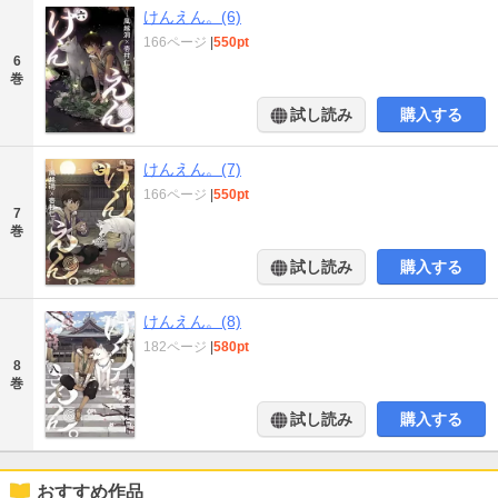
けんえん。(6)
166ページ
|
550pt
6
巻
試し読み
購入する
けんえん。(7)
166ページ
|
550pt
7
巻
試し読み
購入する
けんえん。(8)
182ページ
|
580pt
8
巻
試し読み
購入する
おすすめ作品