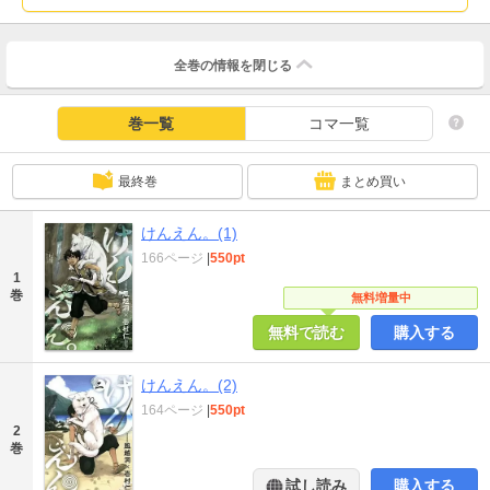
全巻の情報を
閉じる
巻一覧
コマ一覧
最終巻
まとめ買い
けんえん。(1)
166ページ
|
550pt
1
巻
無料増量中
無料で読む
購入する
けんえん。(2)
164ページ
|
550pt
2
巻
試し読み
購入する