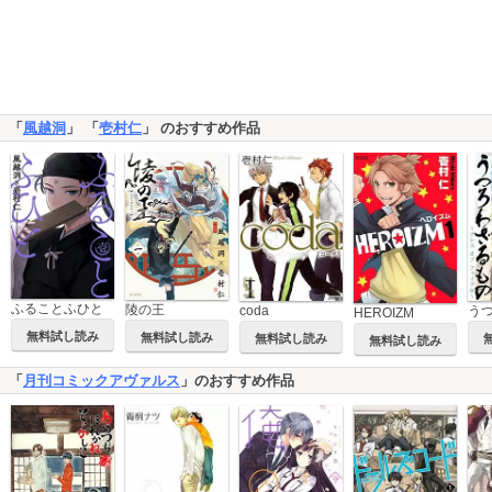
「
風越洞
」 「
壱村仁
」 のおすすめ作品
ふることふひと
陵の王
coda
HEROIZM
無料試し読み
無料試し読み
無料試し読み
無料試し読み
「
月刊コミックアヴァルス
」のおすすめ作品