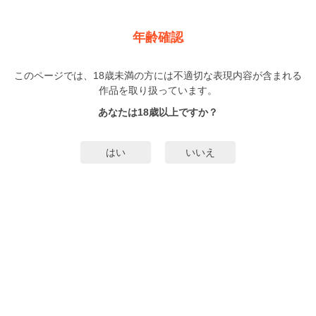
新規登録
ログイン
メニュー
年齢確認
年上のハツコイ。年下のイロコイ。
このページでは、18歳未満の方には不適切な表現内容が含まれる
TL
作品を取り扱っています。
みなみ唯
（みなみゆい）
7巻
完結
あなたは18歳以上ですか？
16人
がお気に入り登録中
無料試し読み
はい
いいえ
みんなのまんがタグ
タグ編集
あらすじ | ストーリー
「センセイ、俺につかまって――」保健室の先生・高宮桜(27)は婚約者の数学
教師・秋人との情事を生徒会長の朝倉聖に目撃されてしまう！以前から桜が気
になっていた聖は、一旦は胸の内にしまおうとしたが、メガネの下に隠されて
いた桜の本当の姿を見た瞬間、気持ちは一気に動き始めて!?「ダメ、私には婚
もっと詳細を見る▼
約者がいるのに！でも彼をはねのけきれない――」先生と生徒、婚約者と片思