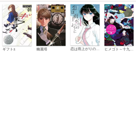
恋は雨上がりのように
ギフト±
幽麗塔
ヒメゴト～十九歳の制服～