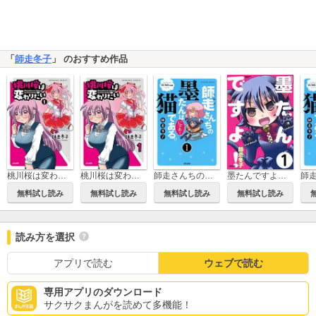
「
師走冬子
」 のおすすめ作品
桃川桜は変わりたい
桃川桜は変わりたい（分冊版）
師走さんちの墨たんは猫である。（分冊版）
墨たんですよ！（分冊版）
無料試し読み
無料試し読み
無料試し読み
無料試し読み
読み方を選択
アプリで読む
ウェブで読む
専用アプリのダウンロード
サクサクまんがを読めて多機能！