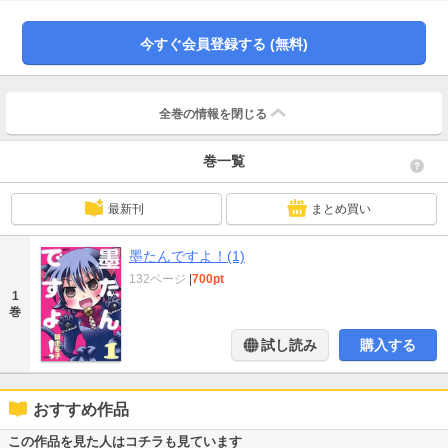
今すぐ会員登録する (無料)
全巻の情報を
閉じる
巻一覧
最新刊
まとめ買い
墨たんですよ！(1)
132ページ
|
700pt
1
巻
試し読み
購入する
おすすめ作品
この作品を見た人はコチラも見ています