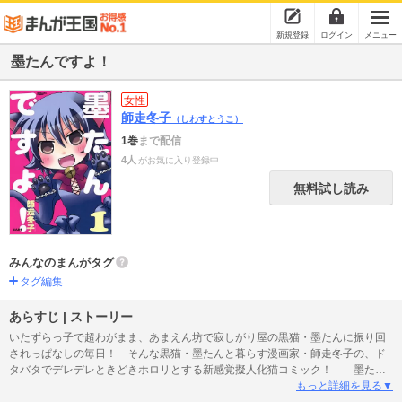
新規登録
ログイン
メニュー
墨たんですよ！
女性
師走冬子
（しわすとうこ）
1巻
まで配信
4人
がお気に入り登録中
無料試し読み
みんなのまんがタグ
タグ編集
あらすじ | ストーリー
いたずらっ子で超わがまま、あまえん坊で寂しがり屋の黒猫・墨たんに振り回
されっぱなしの毎日！ そんな黒猫・墨たんと暮らす漫画家・師走冬子の、ド
タバタでデレデレときどきホロリとする新感覚擬人化猫コミック！ 墨たん
が師走家にやってくるまでを描いた特別描き下ろしも収録！
もっと詳細を見る▼