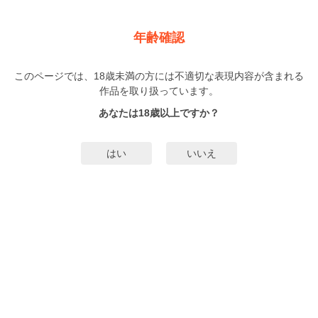
新規登録
ログイン
メニュー
年齢確認
朝長隆太郎の淫らな日常
このページでは、18歳未満の方には不適切な表現内容が含まれる
BL
作品を取り扱っています。
北沢きょう
（きたざわきょう）
1巻
完結
あなたは18歳以上ですか？
92人
がお気に入り登録中
無料試し読み
はい
いいえ
みんなのまんがタグ
エロス
性癖
タグ編集
あらすじ | ストーリー
厳格な佇まいも美しすぎる華道家家元・朝長隆太郎には、 世間には明かしてい
ない二つの秘密がある。 一つは男の恋人がいること。 もう一つは…人気華道家
のエロティック純愛ラブストーリー
もっと詳細を見る▼