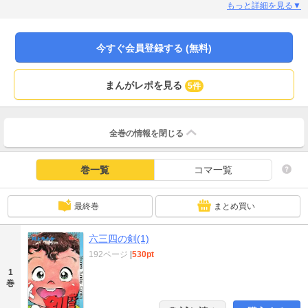
琢磨し続ける少年剣士・六三四の「剣の道」を、剣道の「心」を、力強く描
もっと詳細を見る▼
く、超殿堂入り熱血剣道漫画！！ 六三四のお母さん、色っぽくて良いです
ね。
今すぐ会員登録する (無料)
まんがレポを見る
5件
全巻の情報を
閉じる
巻一覧
コマ一覧
最終巻
まとめ買い
六三四の剣(1)
192ページ
|
530pt
1
巻