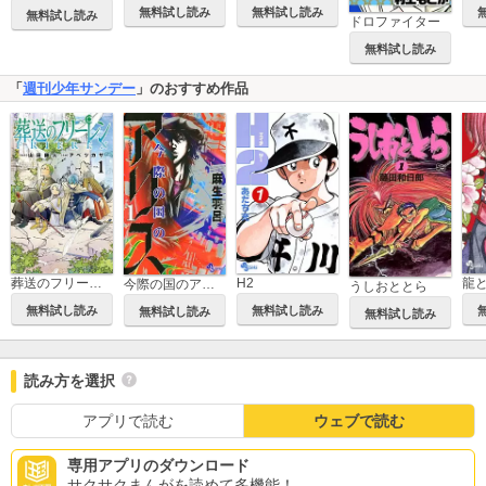
無料試し読み
無料試し読み
無料試し読み
ドロファイター
無料試し読み
「
週刊少年サンデー
」のおすすめ作品
葬送のフリーレン
H2
龍
今際の国のアリス
うしおととら
無料試し読み
無料試し読み
無料試し読み
無料試し読み
読み方を選択
アプリで読む
ウェブで読む
専用アプリのダウンロード
サクサクまんがを読めて多機能！