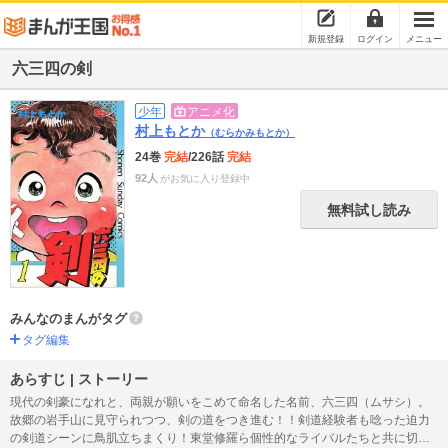
新規登録
ログイン
メニュー
六三四の剣
少年
アニメ化
村上もとか
（むらかみもとか）
24巻
完結
/226話
完結
92人
がお気に入り登録中
無料試し読み
みんなのまんがタグ
タグ編集
あらすじ | ストーリー
現代の剣豪になれと、両親が願いをこめて命名した名前、六三四（ムサシ）。
故郷の岩手山に見守られつつ、剣の道をつき進む！！剣道経験者も唸った迫力
の剣道シーンに鳥肌立ちまくり！東堂修羅ら個性的なライバルたちと共に切磋