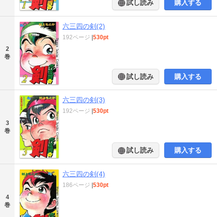
試し読み
購入する
六三四の剣(2)
192ページ
|
530pt
2
巻
試し読み
購入する
六三四の剣(3)
192ページ
|
530pt
3
巻
試し読み
購入する
六三四の剣(4)
186ページ
|
530pt
4
巻