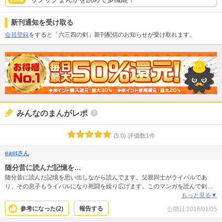
新刊通知を受け取る
会員登録
をすると「六三四の剣」新刊配信のお知らせが受け取れます。
みんなのまんがレポ
(
5.0
)
評価数
1
件
eastさん
随分昔に読んだ記憶を…
随分昔に読んだ記憶を思い出しながら読んでます。父親同士がライバルであ
り、その息子もライバルになり死闘を繰り広げます。このマンガを読んで剣道
を始めた人も多いのではないかと思います。上段、中段、下段、八相、脇構え
もっと見る▼
とこのマンガを読めば剣道の構えも分かります。
参考になった(
2
)
報告する
公開日:
2016/01/05