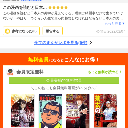
この漫画を読むと日本…
この漫画を読むと日本人の美学が見えてくる。現実は綺麗事だけで生きていけ
ないが、やはり一つくらい人生で真っ向勝負しなければならない日本人の美し
さが日本の歴史の中から剣道を始めとして色々な世界があると思うが、その人
もっと見る▼
が決めた道に信じて頑張り、色々な修羅場をくぐり、ライバ ルを見つけ努力に
参考になった(
0
)
報告する
公開日:
2022/02/07
励み、一線から退くと又、新しい世代に語り継がねばならない。それが人生。
それを先祖代々から持っているのが日本人の良いところです。50代になって初
全てのまんがレポを見る(5件)
めて気が付きました。外国にも色んな美学の歴史があると思いますがインター
ネットの時代なので私は積極的に学びたいです。
無料会員
こんなにお得！
になると
会員限定無料
もっと無料が読める！
会員登録で無料増量
＼この他にも会員無料漫画がいっぱい／