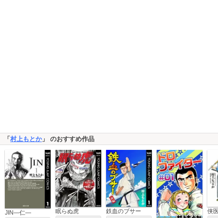
「
村上もとか
」 のおすすめ作品
眠らぬ虎
鉄血のブサー
侠
JIN―仁―