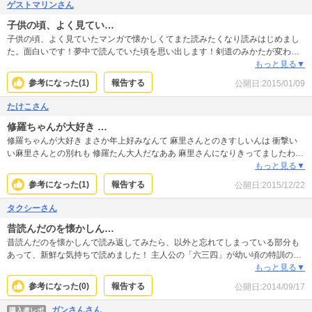
ゲストマリンさん
子供の頃、よく見てい…
子供の頃、よく見ていたマンガで懐かしくてまた読みたくなり読みはじめまし
た。面白いです！夢中で読んでいた頃を思い出します！剣道のみかたが変わり
ます！
もっと見る▼
参考になった(
1
)
報告する
公開日:
2015/01/09
たけこさん
修羅ちゃんが大好き …
修羅ちゃんが大好き まさか年上好みなんて 麻里さんとのきすしいんは 衝撃い
い麻里さんとの別れも 修羅たん大人だなああ 麻里さんになりきってましたわた
し
もっと見る▼
参考になった(
1
)
報告する
公開日:
2015/12/22
タクシーさん
昔読んだのを懐かしん…
昔読んだのを懐かしんで読み返してみたら、以外と忘れてしまっている部分も
あって、新鮮な気持ちで読めました！ 主人公の「六三四」が幼い頃の特訓のハ
チャメチャぶりと、ライバル「修羅」との激闘は見物ですね！
もっと見る▼
参考になった(
0
)
報告する
公開日:
2014/09/17
ガンさんさん
購入者レポ