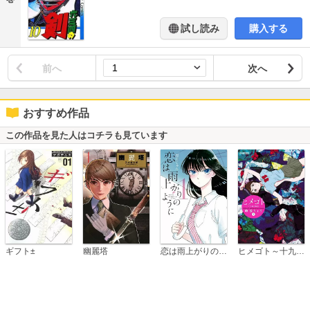
試し読み
購入する
前へ
次へ
おすすめ作品
この作品を見た人はコチラも見ています
恋は雨上がりのように
ギフト±
幽麗塔
ヒメゴト～十九歳の制服～