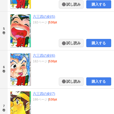
試し読み
購入する
六三四の剣(5)
192ページ
|
530pt
5
巻
試し読み
購入する
六三四の剣(6)
182ページ
|
530pt
6
巻
試し読み
購入する
六三四の剣(7)
186ページ
|
530pt
7
巻