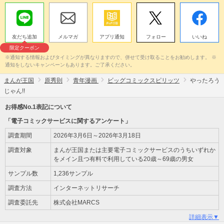
友だち追加
メルマガ
アプリ通知
フォロー
いいね
限定クーポン
※通知する情報およびタイミングが異なりますので、併せて受け取ることをお勧めします。 ※
通知をしないキャンペーンもあります。ご了承ください。
まんが王国
原秀則
青年漫画
ビッグコミックスピリッツ
やったろう
じゃん!!
お得感No.1表記について
「電子コミックサービスに関するアンケート」
調査期間
2026年3月6日～2026年3月18日
調査対象
まんが王国または主要電子コミックサービスのうちいずれか
をメイン且つ有料で利用している20歳～69歳の男女
サンプル数
1,236サンプル
調査方法
インターネットリサーチ
調査委託先
株式会社MARCS
詳細表示▼