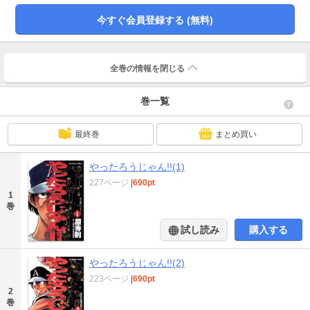
今すぐ会員登録する (無料)
全巻の情報を
閉じる
巻一覧
最終巻
まとめ買い
やったろうじゃん!!(1)
227ページ
|
690pt
1
巻
試し読み
購入する
やったろうじゃん!!(2)
223ページ
|
690pt
2
巻