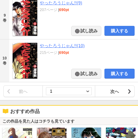
やったろうじゃん!!(9)
207ページ
|
690pt
9
巻
試し読み
購入する
やったろうじゃん!!(10)
215ページ
|
690pt
10
巻
試し読み
購入する
前へ
次へ
おすすめ作品
この作品を見た人はコチラも見ています