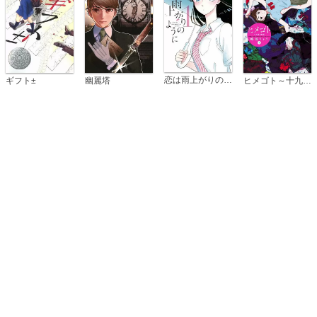
恋は雨上がりのように
ギフト±
幽麗塔
ヒメゴト～十九歳の制服～