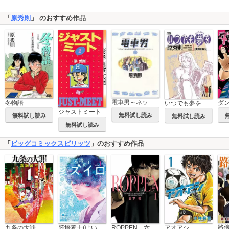
「
原秀則
」 のおすすめ作品
電車男～ネット発、各駅停車のラブ・ストーリー～
冬物語
いつでも夢を
ジャストミート
無料試し読み
無料試し読み
無料試し読み
無料試し読み
「
ビッグコミックスピリッツ
」のおすすめ作品
九条の大罪
胚培養士(はいばいようし)ミズイロ～不妊治療のスペシャリスト～
ROPPEN－六篇－
アオアシ