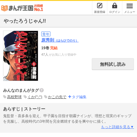
新規登録
ログイン
メニュー
やったろうじゃん!!
青年
原秀則
（はらひでのり）
19巻
完結
47人
がお気に入り登録中
無料試し読み
みんなのまんがタグ
高校野球
くか(^-^)
かこの先で
タグ編集
あらすじ | ストーリー
鬼監督・喜多条を迎え、甲子園を目指す朝霧ナインが、理想と現実のギャップ
を克服し、高校時代の3年間を完全燃焼する姿を爽やかに描く。
もっと詳細を見る▼