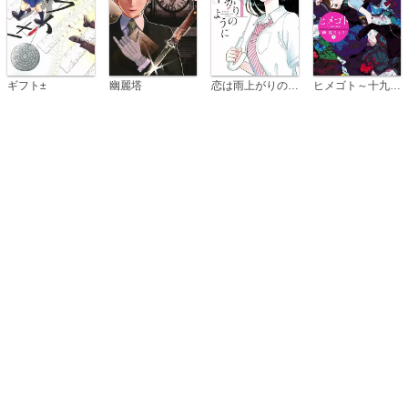
恋は雨上がりのように
ギフト±
幽麗塔
ヒメゴト～十九歳の制服～