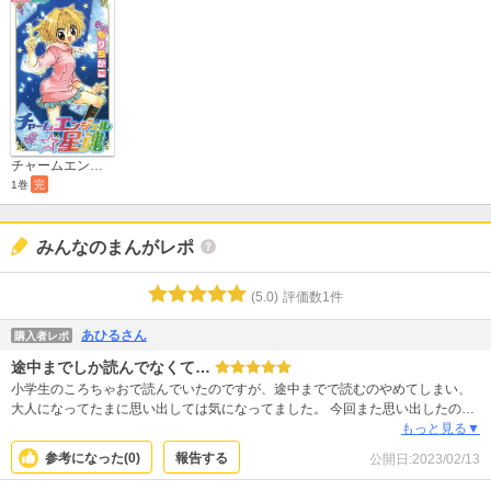
チャームエンジェル☆星魂
1巻
完
みんなのまんがレポ
(
5.0
)
評価数
1
件
あひるさん
購入者レポ
途中までしか読んでなくて…
小学生のころちゃおで読んでいたのですが、途中までで読むのやめてしまい、
大人になってたまに思い出しては気になってました。 今回また思い出したので
思い切って「ちゃおで天使で願いを叶える感じの…」って探してたらなんとか
もっと見る▼
見つけられて購入。 子供の頃面白いと思ってても大人になって読んでみるとそ
参考になった(
0
)
報告する
公開日:
2023/02/13
うでもないかも…って作品も多いですが、チャームエンジェルはとてもいい作
品だと思います。 絵もかわいいし、キャラもいいし、ラミエルもかっこいい