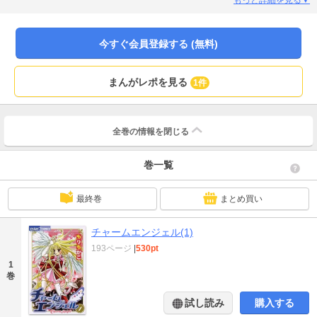
今すぐ会員登録する (無料)
まんがレポを見る
1件
全巻の情報を
閉じる
巻一覧
最終巻
まとめ買い
チャームエンジェル(1)
193ページ
|
530pt
1
巻
試し読み
購入する