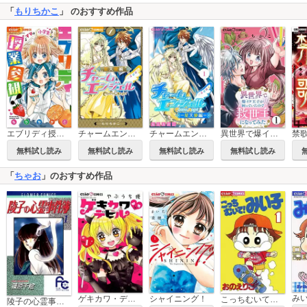
「
もりちかこ
」 のおすすめ作品
エブリディ授業参観！
チャームエンジェル～星天使編～
チャームエンジェル～星天使編～【マイクロ】
異世界で爆イケ王子が困っていたので救世主になってみた【マイクロ】
禁
無料試し読み
無料試し読み
無料試し読み
無料試し読み
「
ちゃお
」のおすすめ作品
み
ゲキカワ・デビル
シャイニング！
こっちむいて！みい子
陵子の心霊事件簿