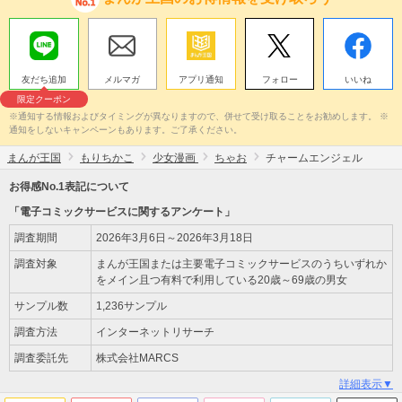
友だち追加
メルマガ
アプリ通知
フォロー
いいね
限定クーポン
※通知する情報およびタイミングが異なりますので、併せて受け取ることをお勧めします。 ※
通知をしないキャンペーンもあります。ご了承ください。
まんが王国
もりちかこ
少女漫画
ちゃお
チャームエンジェル
お得感No.1表記について
「電子コミックサービスに関するアンケート」
調査期間
2026年3月6日～2026年3月18日
調査対象
まんが王国または主要電子コミックサービスのうちいずれか
をメイン且つ有料で利用している20歳～69歳の男女
サンプル数
1,236サンプル
調査方法
インターネットリサーチ
調査委託先
株式会社MARCS
詳細表示▼