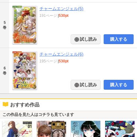
チャームエンジェル(5)
191ページ
|
530pt
5
巻
試し読み
購入する
チャームエンジェル(6)
195ページ
|
530pt
6
巻
試し読み
購入する
おすすめ作品
この作品を見た人はコチラも見ています