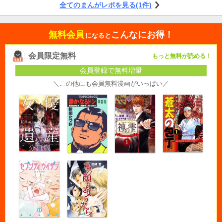
全てのまんがレポを見る(1件)
し、とても好きな作品です。 ただ、好きなだけにもう少し話数が多いと良かっ
たなーと思います。
無料会員
こんなにお得！
になると
会員限定無料
もっと無料が読める！
会員登録で無料増量
＼この他にも会員無料漫画がいっぱい／