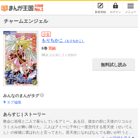
新規登録
ログイン
メニュー
チャームエンジェル
少女
もりちかこ
（もりちかこ）
6巻
完結
58人
がお気に入り登録中
無料試し読み
みんなのまんがタグ
タグ編集
あらすじ | ストーリー
教会に祖母と二人で暮らしているアミー。ある日、彼女の前に天使のリコルと
ラミエルが舞い降りた。二人はアミーに千年に一度交代する星天使（せいてん
し）の候補に選ばれたと言ってきた。星天使になればなんでも願いが叶うと言
われてその気になったアミーだけど!? ミラクル・エンジェルストーリー第1巻!!
もっと詳細を見る▼