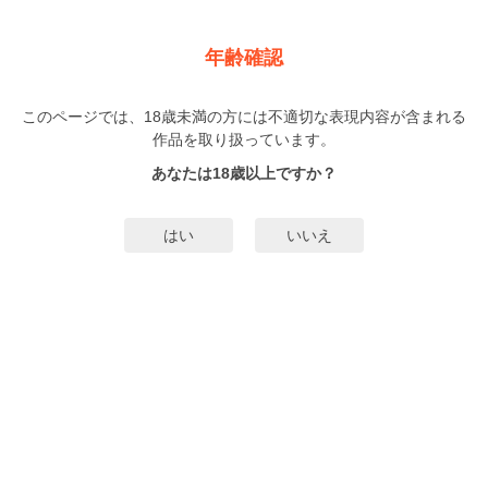
新規登録
ログイン
メニュー
年齢確認
ウソ婚だけど手加減シません～偽婚約者にイかされ続ける
1ヶ月
このページでは、18歳未満の方には不適切な表現内容が含まれる
作品を取り扱っています。
TL
照坂てら
（てるさかてら）
あなたは18歳以上ですか？
2巻
完結
12人
がお気に入り登録中
はい
いいえ
無料試し読み
みんなのまんがタグ
タグ編集
あらすじ | ストーリー
結婚間近で婚約者に浮気されてしまった帆乃香。バーでヤケ酒した帰り道、イ
ケメンと評判のバーテンダー・智晴に声をかけられる。酔った勢いでつい彼に
弱音を吐くと、突然熱いキスをされ、そのまま一夜を共にしてしまう。出会っ