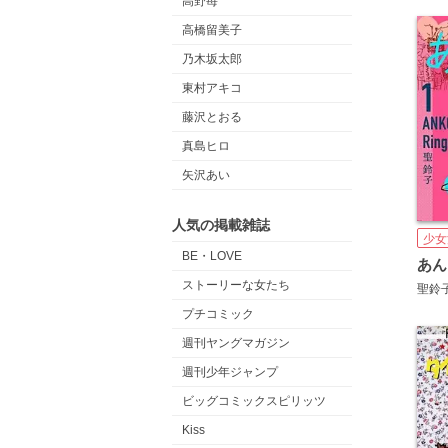
高野苺
高橋留美子
乃木坂太郎
東村アキコ
藤沢とおる
真島ヒロ
矢沢あい
人気の掲載雑誌
少女
BE・LOVE
あん
ストーリーな女たち
聖鈴
プチコミック
週刊ヤングマガジン
週刊少年ジャンプ
ビッグコミックスピリッツ
Kiss