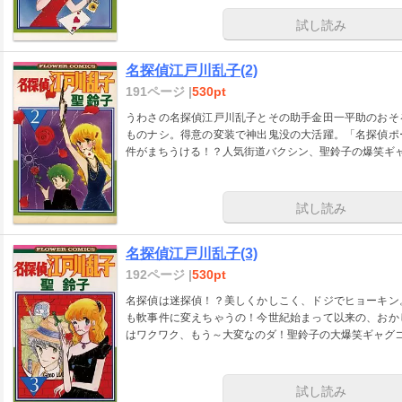
試し読み
名探偵江戸川乱子(2)
191ページ |
530pt
うわさの名探偵江戸川乱子とその助手金田一平助のおそ
ものナシ。得意の変装で神出鬼没の大活躍。「名探偵ポ
件がまちうける！？人気街道バクシン、聖鈴子の爆笑ギ
試し読み
名探偵江戸川乱子(3)
192ページ |
530pt
名探偵は迷探偵！？美しくかしこく、ドジでヒョーキン
も軟事件に変えちゃうの！今世紀始まって以来の、おか
はワクワク、もう～大変なのダ！聖鈴子の大爆笑ギャグ
試し読み