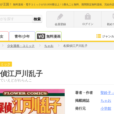
が王国！
無料漫画・電子コミックが10,000冊以上！1冊丸ごと無料、期間限定無料漫画、完結作
ログイン
会員登録
初め
少女
青年/少年
無料漫画
ジャン
少女漫画・コミック
ちゃお
名探偵江戸川乱子
コミック
偵江戸川乱子
ていえどがわらんこ
著者・作者
聖鈴子
（
掲載雑誌
ちゃお
発行元
小学館