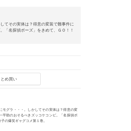
かしてその実体は？得意の変装で難事件に
ビ。「名探偵ポーズ」をきめて、ＧＯ！！
まとめ買い
にモグラ・・・。しかしてその実体は？得意の変
一平助のおそるべきズッコケコンビ。「名探偵ポ
鈴子の爆笑ギャグコメ第１巻。