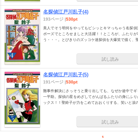
名探偵江戸川乱子(4)
193ページ |
530pt
美人でそう明何をやってもビシッとキマっちゃう名探偵
ポーズでところせましと大活躍！！ところが、ふたりが
う・・・。とびきりのズッコケ迷探偵を大爆笑で描く、
試し読み
名探偵江戸川乱子(5)
191ページ |
530pt
難事件解決にさっそうと乗り出しても、なぜか途中でギ
一平助。探偵の星をめざしてがんばるふたりの身にふり
ックス！！聖鈴子が力をこめておおくりする、笑いと涙
試し読み
1