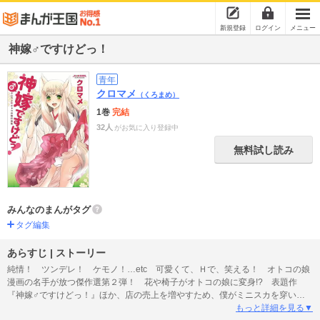
新規登録
ログイン
メニュー
神嫁♂ですけどっ！
青年
クロマメ
（くろまめ）
1巻
完結
32人
がお気に入り登録中
無料試し読み
みんなのまんがタグ
タグ編集
あらすじ | ストーリー
純情！ ツンデレ！ ケモノ！…etc 可愛くて、Ｈで、笑える！ オトコの娘
漫画の名手が放つ傑作選第２弾！ 花や椅子がオトコの娘に変身!? 表題作
『神嫁♂ですけどっ！』ほか、店の売上を増やすため、僕がミニスカを穿いて
マネキンに!?『マネキンさん赤面中！』、留学生にセーラー服を着せて、日本
もっと詳細を見る▼