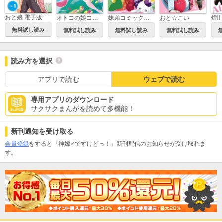
おと娘 電子版
オトコの娘コミックアンソロジー～純情天使編～
妹弟コミックアンソロジー
おと☆こい
煌!
無料試し読み
無料試し読み
無料試し読み
無料試し読み
読み方を選択
アプリで読む
ウェブで読む
専用アプリのダウンロード
サクサクまんがを読めて多機能！
新刊通知を受け取る
会員登録
をすると「神嫁♂ですけどっ！」新刊配信のお知らせが受け取れま
す。