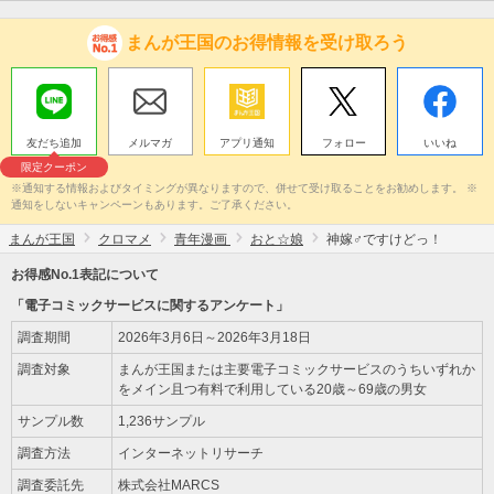
まんが王国のお得情報を受け取ろう
友だち追加
メルマガ
アプリ通知
フォロー
いいね
限定クーポン
※通知する情報およびタイミングが異なりますので、併せて受け取ることをお勧めします。 ※
通知をしないキャンペーンもあります。ご了承ください。
まんが王国
クロマメ
青年漫画
おと☆娘
神嫁♂ですけどっ！
お得感No.1表記について
「電子コミックサービスに関するアンケート」
調査期間
2026年3月6日～2026年3月18日
調査対象
まんが王国または主要電子コミックサービスのうちいずれか
をメイン且つ有料で利用している20歳～69歳の男女
サンプル数
1,236サンプル
調査方法
インターネットリサーチ
調査委託先
株式会社MARCS