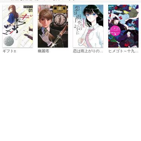
恋は雨上がりのように
ギフト±
幽麗塔
ヒメゴト～十九歳の制服～