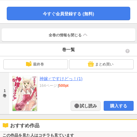
の「恥じらい」を教えてやる！『ヤマトナデシコにナリタイ』、学園人気ナン
バーワンオトコの娘が、仕返しにあって辱め…!?『一番が好き』、言うこと聞
かない悪い子犬（オトコの娘）にはエッチな訓練！『弱い犬ほどよく吠える』
今すぐ会員登録する (無料)
など、選り抜きの短編４本を収録!!
全巻の情報を
閉じる
巻一覧
最終巻
まとめ買い
神嫁♂ですけどっ！(1)
164ページ
|
500pt
1
巻
試し読み
購入する
おすすめ作品
この作品を見た人はコチラも見ています