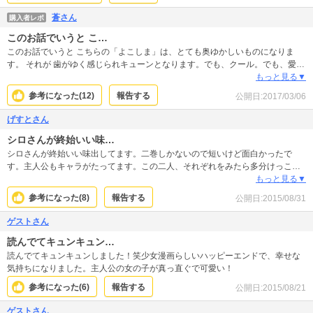
蒼さん
購入者レポ
このお話でいうと こ…
このお話でいうと こちらの「よこしま」は、とても奥ゆかしいものになりま
す。 それが 歯がゆく感じられキューンとなります。でも、クール。でも、愛情
たっぷり。
もっと見る▼
参考になった(
12
)
報告する
公開日:
2017/03/06
げすとさん
シロさんが終始いい味…
シロさんが終始いい味出してます。二巻しかないので短いけど面白かったで
す。主人公もキャラがたってます。この二人、それぞれをみたら多分けっこう
問題アリな人間だけど、二人揃ってから(ある程度距離が縮まってから)をみると
もっと見る▼
すっごく魅力的な人間に見えます。恋ってホントはそんな風に人を変えるパワ
参考になった(
8
)
報告する
公開日:
2015/08/31
ーがあるんだろうな、なんて思いながら読んでました。読後感もよく、気に入
ってる作品のひとつです。
ゲストさん
読んでてキュンキュン…
読んでてキュンキュンしました！笑少女漫画らしいハッピーエンドで、幸せな
気持ちになりました。主人公の女の子が真っ直ぐで可愛い！
参考になった(
6
)
報告する
公開日:
2015/08/21
ゲストさん