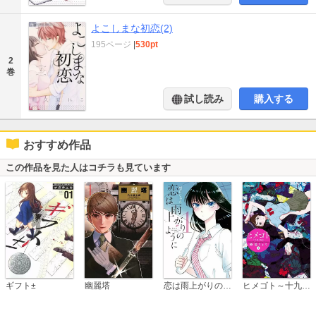
よこしまな初恋(2)
195ページ
|
530pt
2
巻
試し読み
購入する
おすすめ作品
この作品を見た人はコチラも見ています
恋は雨上がりのように
ギフト±
幽麗塔
ヒメゴト～十九歳の制服～