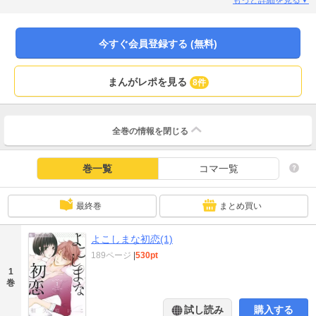
い！！ 栞が叔父だと思い込んでいるこの男、海外出張中の士朗の家に居候して
いる教え子・片桐航太という全くの別人なのだった。 最初の行き違いが元で、
本当のことを言うチャンスを失ってしまった航太は、「シロさん」のフリをし
今すぐ会員登録する (無料)
たまま叔父として栞に接する。が、航太もまた栞に惹かれてゆき… お互いが秘
密を抱えたまま、よこしまな恋心を募らせる、もどかし度MAXなオトナの初恋
物語。
まんがレポを見る
8件
全巻の情報を
閉じる
巻一覧
コマ一覧
最終巻
まとめ買い
よこしまな初恋(1)
189ページ
|
530pt
1
巻
試し読み
購入する