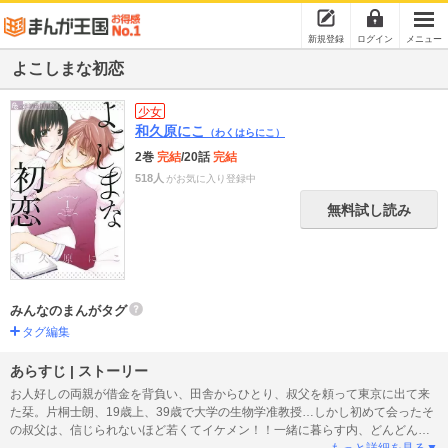
新規登録
ログイン
メニュー
よこしまな初恋
少女
和久原にこ
（わくはらにこ）
2巻
完結
/20話
完結
518人
がお気に入り登録中
無料試し読み
みんなのまんがタグ
タグ編集
あらすじ | ストーリー
お人好しの両親が借金を背負い、田舎からひとり、叔父を頼って東京に出て来
た栞。片桐士朗、19歳上、39歳で大学の生物学准教授…しかし初めて会ったそ
の叔父は、信じられないほど若くてイケメン！！一緒に暮らす内、どんどん
「シロさん」に惹かれていってしまう栞だが…！？ …というのは実は勘違
もっと詳細を見る▼