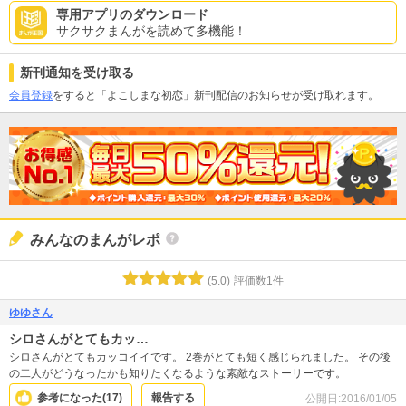
専用アプリのダウンロード
サクサクまんがを読めて多機能！
新刊通知を受け取る
会員登録
をすると「よこしまな初恋」新刊配信のお知らせが受け取れます。
みんなのまんがレポ
(
5.0
)
評価数
1
件
ゆゆさん
シロさんがとてもカッ…
シロさんがとてもカッコイイです。 2巻がとても短く感じられました。 その後
の二人がどうなったかも知りたくなるような素敵なストーリーです。
参考になった(
17
)
報告する
公開日:
2016/01/05