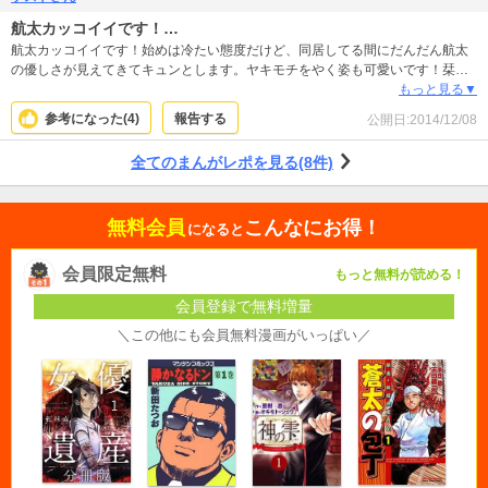
航太カッコイイです！…
航太カッコイイです！始めは冷たい態度だけど、同居してる間にだんだん航太
の優しさが見えてきてキュンとします。ヤキモチをやく姿も可愛いです！栞も
素直でけなげな女の子で好感が持てました！
もっと見る▼
参考になった(
4
)
報告する
公開日:
2014/12/08
全てのまんがレポを見る(8件)
無料会員
こんなにお得！
になると
会員限定無料
もっと無料が読める！
会員登録で無料増量
＼この他にも会員無料漫画がいっぱい／