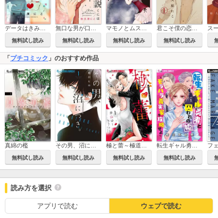
データはきみだと言うけれど
無口な男が口説くには
マモノとムスメ【マイクロ】
君こそ僕の恋物語【マイクロ】
無料試し読み
無料試し読み
無料試し読み
無料試し読み
「
プチコミック
」のおすすめ作品
真綿の檻
その男、沼につき。
極と蕾～極道と恋を知らない人妻と～
転生ギャル勇者と囚われの姫～モラハラ義実家を攻略せよ～【マイクロ】
無料試し読み
無料試し読み
無料試し読み
無料試し読み
読み方を選択
アプリで読む
ウェブで読む