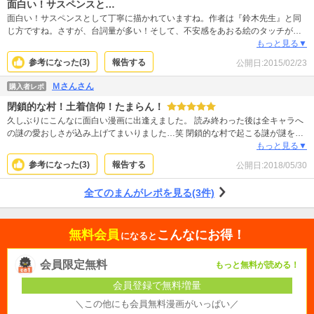
面白い！サスペンスと…
面白い！サスペンスとして丁寧に描かれていますね。作者は『鈴木先生』と同
じ方ですね。さすが、台詞量が多い！そして、不安感をあおる絵のタッチが素
晴らしい！まど一巻だけなのですが、しっかりと伏線を回収していって欲しい
もっと見る▼
です。続きが楽しみです。
参考になった(
3
)
報告する
公開日:
2015/02/23
Ｍさんさん
購入者レポ
閉鎖的な村！土着信仰！たまらん！
久しぶりにこんなに面白い漫画に出逢えました。 読み終わった後は全キャラへ
の謎の愛おしさが込み上げてまいりました…笑 閉鎖的な村で起こる謎が謎を呼
ぶ殺人ミステリに、人の汚さとエグさ、信仰を絡めて上手に纏めております。
もっと見る▼
ちょっとだけファンタジー。 子供も容赦なく亡くなるのでその点だけは注意で
参考になった(
3
)
報告する
公開日:
2018/05/30
す。
全てのまんがレポを見る(3件)
無料会員
こんなにお得！
になると
会員限定無料
もっと無料が読める！
会員登録で無料増量
＼この他にも会員無料漫画がいっぱい／