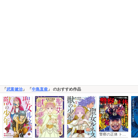
「
武富健治
」 「
中島直俊
」 のおすすめ作品
警察の正体 トンデモ捜査の実態編