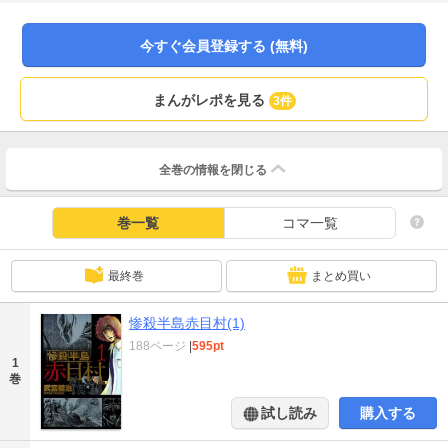
な中起こる事故、明らかになる村に隠された「秘密」、そして三沢自身にも秘
められた「秘密」が…。「鈴木先生」武富健治が放つ恐るべき伝奇ホラー・サ
スペンス、ここに開演…！
今すぐ会員登録する (無料)
まんがレポを見る
3件
全巻の情報を
閉じる
巻一覧
コマ一覧
最終巻
まとめ買い
惨殺半島赤目村(1)
188ページ
|
595pt
1
巻
試し読み
購入する