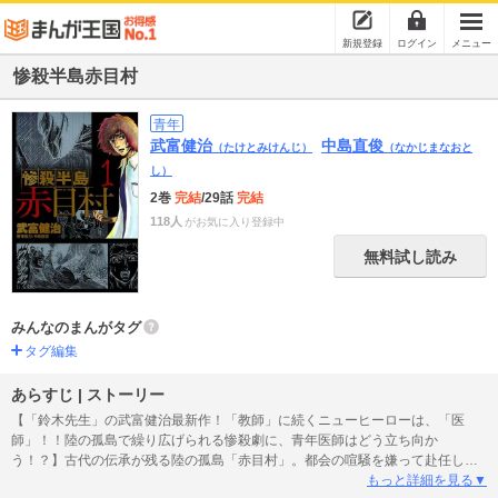
新規登録
ログイン
メニュー
惨殺半島赤目村
青年
武富健治
中島直俊
（たけとみけんじ）
（なかじまなおと
し）
2巻
完結
/29話
完結
118人
がお気に入り登録中
無料試し読み
みんなのまんがタグ
タグ編集
あらすじ | ストーリー
【「鈴木先生」の武富健治最新作！「教師」に続くニューヒーローは、「医
師」！！陸の孤島で繰り広げられる惨殺劇に、青年医師はどう立ち向か
う！？】古代の伝承が残る陸の孤島「赤目村」。都会の喧騒を嫌って赴任して
きた青年医師「三沢勇人」は、赴任早々村民同士の対立に巻き込まれる。そん
もっと詳細を見る▼