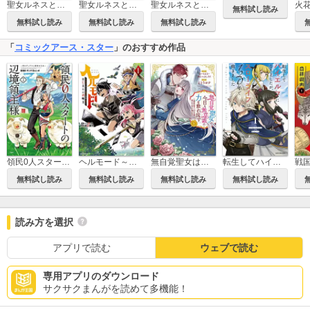
火
聖女ルネスと獣の少年
聖女ルネスと獣の少年【合冊版】
聖女ルネスと獣の少年【単行本版】
無料試し読み
無料試し読み
無料試し読み
無料試し読み
「
コミックアース・スター
」のおすすめ作品
領民0人スタートの辺境領主様～青のディアスと蒼角の乙女～
ヘルモード～やり込み好きのゲーマーは廃設定の異世界で無双する～ はじまりの召喚士
無自覚聖女は今日も無意識に力を垂れ流す ～公爵家の落ちこぼれ令嬢、嫁ぎ先で幸せを掴み取る～
転生してハイエルフになりましたが、スローライフは120年で飽きました -Highelf with a long life-
戦
無料試し読み
無料試し読み
無料試し読み
無料試し読み
読み方を選択
アプリで読む
ウェブで読む
専用アプリのダウンロード
サクサクまんがを読めて多機能！