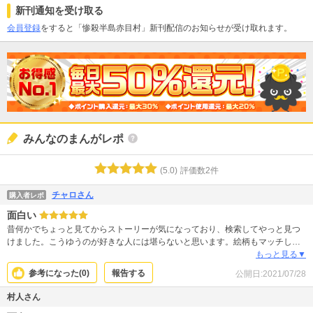
新刊通知を受け取る
会員登録
をすると「惨殺半島赤目村」新刊配信のお知らせが受け取れます。
みんなのまんがレポ
(
5.0
)
評価数
2
件
チャロさん
購入者レポ
面白い
昔何かでちょっと見てからストーリーが気になっており、検索してやっと見つ
けました。こうゆうのが好きな人には堪らないと思います。絵柄もマッチして
いると思います。他の作品も読みましたが、すごく良かったです。
もっと見る▼
参考になった(
0
)
報告する
公開日:
2021/07/28
村人さん