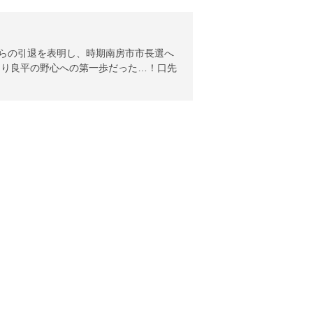
からの引退を表明し、時期南房市市長選へ
あり良平の野心への第一歩だった…！口先