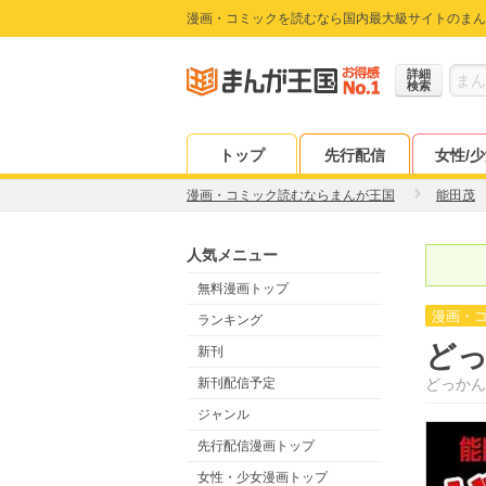
漫画・コミックを読むなら国内最大級サイトのまん
詳細
検索
トップ
先行配信
女性/
漫画・コミック読むならまんが王国
能田茂
人気メニュー
無料漫画トップ
漫画・
ランキング
ど
新刊
新刊配信予定
どっかん
ジャンル
先行配信漫画トップ
女性・少女漫画トップ