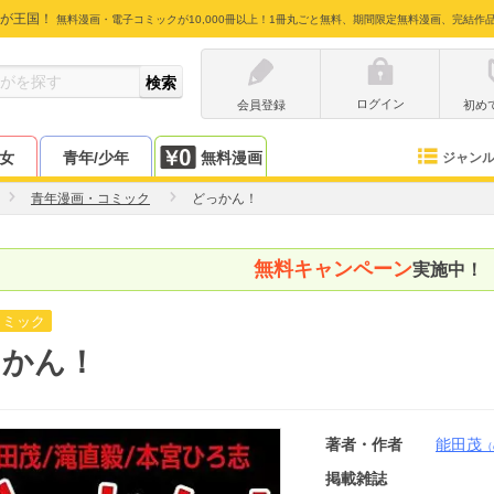
が王国！
無料漫画・電子コミックが10,000冊以上！1冊丸ごと無料、期間限定無料漫画、完結作
ログイン
会員登録
初め
少女
青年/少年
無料漫画
ジャン
青年漫画・コミック
どっかん！
無料キャンペーン
実施中！
コミック
っかん！
著者・作者
能田茂
（
掲載雑誌