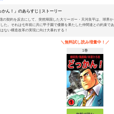
っかん！」のあらすじ | ストーリー
0億の契約を反古にして、突然帰国した大リーガー・天河良平は、球界
補した。それは七年前に共に甲子園で優勝を果たした仲間達との約束で
ではない構造改革の実現に向け大暴れする！
＼無料試し読み増量中！／
1巻