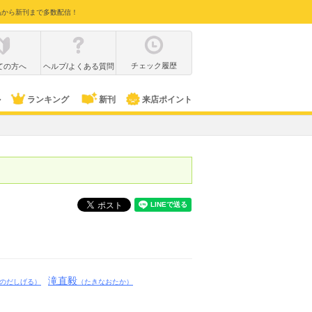
品から新刊まで多数配信！
チェック履歴
ての方へ
ヘルプ/よくある質問
ル
ランキング
新刊
来店ポイント
滝直毅
のだしげる）
（たきなおたか）