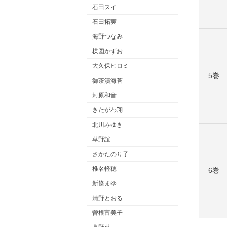
石田スイ
石田拓実
海野つなみ
楳図かずお
大久保ヒロミ
5巻
御茶漬海苔
河原和音
きたがわ翔
北川みゆき
草野誼
さかたのり子
椎名軽穂
6巻
新條まゆ
清野とおる
曽根富美子