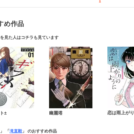
1
すめ作品
を見た人はコチラも見ています
ト±
幽麗塔
」 「
滝直毅
」 のおすすめ作品