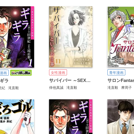
女性漫画
青年漫画
漫画
サバイバー ～SEXというお仕事～
サロンFanta
ギラ
倖他真誠
滝直毅
滝直毅
摩周子
世紀
滝直毅