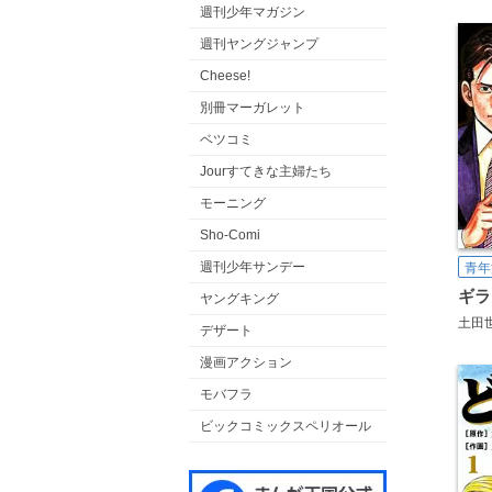
週刊少年マガジン
週刊ヤングジャンプ
Cheese!
別冊マーガレット
ベツコミ
Jourすてきな主婦たち
モーニング
Sho-Comi
週刊少年サンデー
青年
ギラ
ヤングキング
土田
デザート
漫画アクション
モバフラ
ビックコミックスペリオール