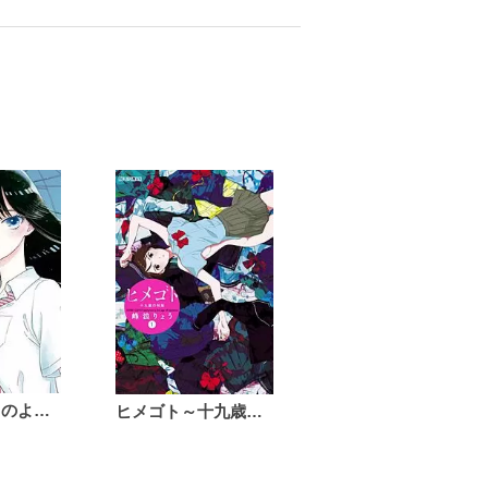
恋は雨上がりのように
ヒメゴト～十九歳の制服～