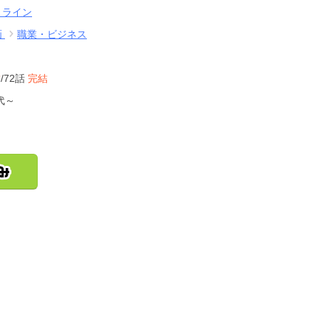
・ライン
画
職業・ビジネス
結
/72話
完結
代～