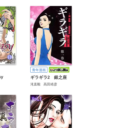
青年漫画
sy
ギラギラ2 銀之座
滝直毅
高田靖彦