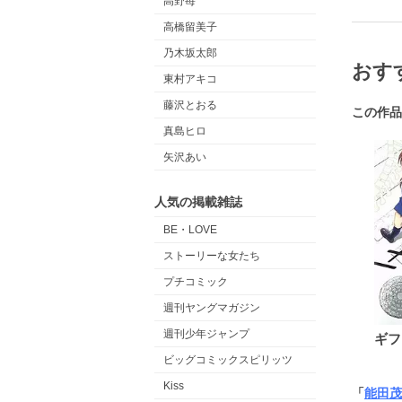
高野苺
高橋留美子
乃木坂太郎
おす
東村アキコ
藤沢とおる
この作品
真島ヒロ
矢沢あい
人気の掲載雑誌
BE・LOVE
ストーリーな女たち
プチコミック
週刊ヤングマガジン
週刊少年ジャンプ
ギフ
ビッグコミックスピリッツ
Kiss
「
能田茂