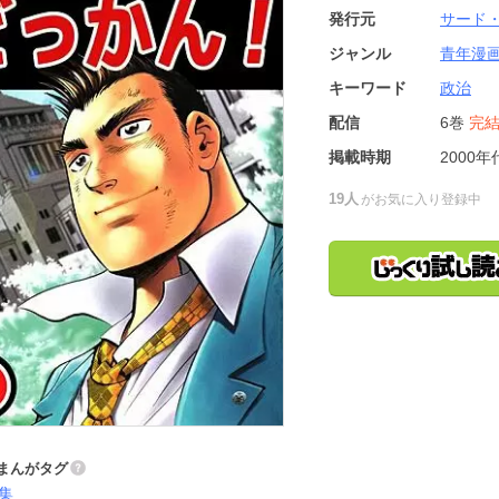
発行元
サード
ジャンル
青年漫
キーワード
政治
配信
6巻
完
掲載時期
2000年
19人
がお気に入り登録中
まんがタグ
集