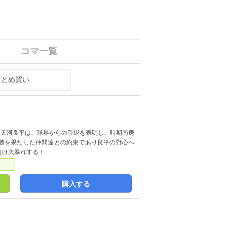
コマ一覧
まとめ買い
・天河良平は、球界からの引退を表明し、時期南房
勝を果たした仲間達との約束であり良平の野心へ
向け大暴れする！
購入する