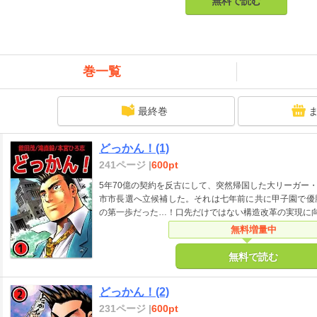
無料で読む
巻一覧
最終巻
どっかん！(1)
241ページ |
600pt
5年70億の契約を反古にして、突然帰国した大リーガー
市市長選へ立候補した。それは七年前に共に甲子園で優
の第一歩だった…！口先だけではない構造改革の実現に
無料増量中
無料で読む
どっかん！(2)
231ページ |
600pt