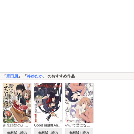
「
宗田朋
」 「
柊ゆたか
」 のおすすめ作品
新米姉妹のふたりごはん
Good night! Angel
やがて君になる 公式コミックアンソロジー
無料試し読み
無料試し読み
無料試し読み