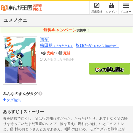
新規登録
ログイン
メニュー
ユメノクニ
無料キャンペーン
実施中！
青年
宗田朋
柊ゆたか
（そうだとも）
（ひいらぎゆたか）
3巻
完結
/33話
完結
14人
がお気に入り登録中
みんなのまんがタグ
タグ編集
あらすじ | ストーリー
母を結核で亡くし、父は行方知れずだった。たったひとり、あてもなく父の帰
りを待っていたまだ五歳のシノブ。彼を迎えに現れたのは、いとこのスミレ
と、藤 村のおとうさんとおかあさん。昭和のはじめ。モダニズムと戦争とがせ