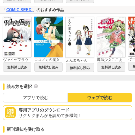
「
COMIC SEED!
」のおすすめ作品
げ
ヴァイゼフラウ
ココノカの魔女
魔法少女ここあ
えんまちゃん
無料試し読み
無料試し読み
無料試し読み
無料試し読み
読み方を選択
アプリで読む
ウェブで読む
専用アプリのダウンロード
サクサクまんがを読めて多機能！
新刊通知を受け取る