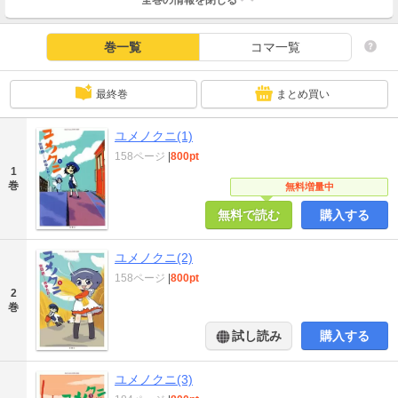
巻一覧
コマ一覧
最終巻
まとめ買い
ユメノクニ(1)
158ページ
|
800pt
1
巻
無料増量中
無料で読む
購入する
ユメノクニ(2)
158ページ
|
800pt
2
巻
試し読み
購入する
ユメノクニ(3)