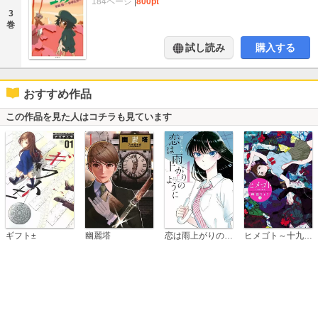
184ページ
|
800pt
3
巻
試し読み
購入する
おすすめ作品
この作品を見た人はコチラも見ています
恋は雨上がりのように
ギフト±
幽麗塔
ヒメゴト～十九歳の制服～