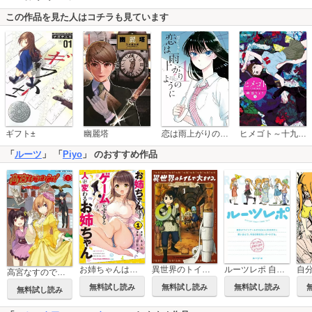
この作品を見た人はコチラも見ています
恋は雨上がりのように
ギフト±
幽麗塔
ヒメゴト～十九歳の制服～
「
ルーツ
」 「
Piyo
」 のおすすめ作品
異世界のトイレで大をする。
ルーツレポ 自分がツインテールのかわいい女の子だと思い込んで、今日の取材をレポートする。
お姉ちゃんはゲームをすると人が変わるお姉ちゃん
高宮なすのです！～てーきゅうスピンオフ～
無料試し読み
無料試し読み
無料試し読み
無料試し読み