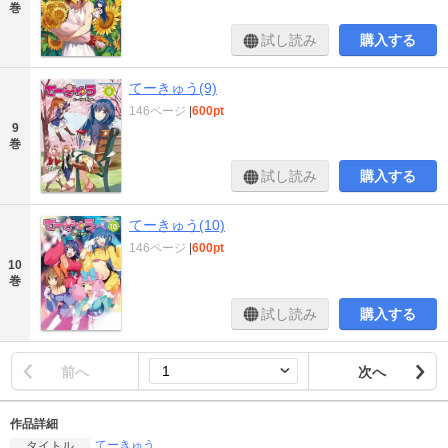
巻
試し読み
購入する
てーきゅう(9)
146ページ
|
600pt
9
巻
試し読み
購入する
てーきゅう(10)
146ページ
|
600pt
10
巻
試し読み
購入する
前へ
次へ
作品詳細
てーきゅう
タイトル