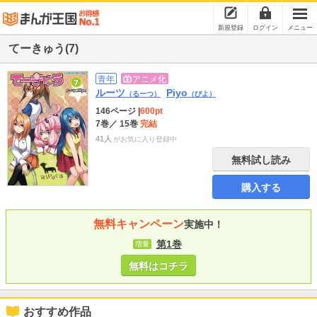
新規登録
ログイン
メニュー
てーきゅう(7)
青年
アニメ化
ルーツ
Piyo
（るーつ）
（ぴよ）
146ページ
|
600pt
7巻
／ 15巻
完結
41人
がお気に入り登録中
無料試し読み
購入する
無料キャンペーン
実施中！
第1巻
増量
無料はコチラ
おすすめ作品