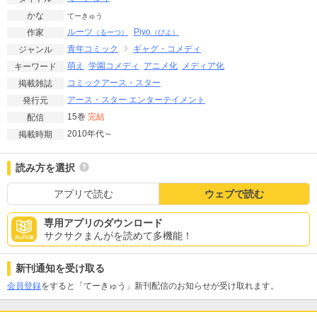
かな
てーきゅう
ルーツ
Piyo
作家
（るーつ）
（ぴよ）
青年コミック
ギャグ・コメディ
ジャンル
萌え
学園コメディ
アニメ化
メディア化
キーワード
コミックアース・スター
掲載雑誌
アース・スター エンターテイメント
発行元
15巻
完結
配信
2010年代～
掲載時期
読み方を選択
アプリで読む
ウェブで読む
専用アプリのダウンロード
サクサクまんがを読めて多機能！
新刊通知を受け取る
会員登録
をすると「てーきゅう」新刊配信のお知らせが受け取れます。