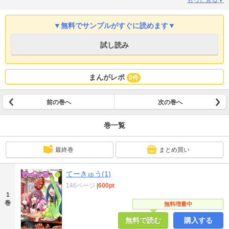
▼無料でサンプルがすぐに読めます▼
試し読み
まんがレポ
0件
前の巻へ
次の巻へ
巻一覧
最終巻
まとめ買い
てーきゅう(1)
146ページ
|
600pt
1
巻
無料増量中
無料で読む
購入する