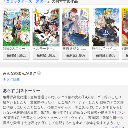
「
コミックアース・スター
」 のおすすめ作品
領民0人スタートの辺境領主様～青のディアスと蒼角の乙女～
ヘルモード～やり込み好きのゲーマーは廃設定の異世界で無双する～ はじまりの召喚士
無自覚聖女は今日も無意識に力を垂れ流す ～公爵家の落ちこぼれ令嬢、嫁ぎ先で幸せを掴み取る～
転生してハイエルフになりましたが、スローライフは120年で飽きました -Highelf with a long life-
戦
無料試し読み
無料試し読み
無料試し読み
無料試し読み
みんなのまんがタグ
タグ編集
あらすじ|ストーリー
亀井戸高校に通う全然普通じゃないテニス部の女の子4人が、ゴミ拾いしたり
焼きいもしたり 文化祭やったり たこ焼きパーティーしたり 他校のテニス部
に偵察しにいくことになり、今度こそやっと、テニスっぽいことをするかもし
れない抱腹絶倒の日常、第7巻。単行本でしか読めない後日談や描き下ろしマン
ガ“裏面 (1)「先輩とジングル・オール・ザ・ウェイ」、裏面(2)「先輩と博士の
異常な愛情 または私は如何にして心配するのを止めて水爆を愛するようになっ
たか」や、ルーツ自らが描いた、闇面 「兎亀高校庭球部」”も収録！
もっと見る▼