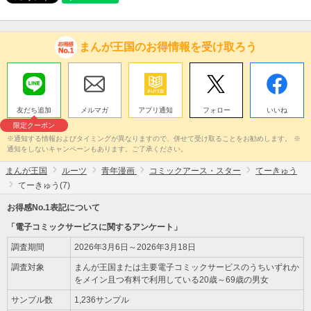
まんが王国のお得情報を受け取ろう
友だち追加
メルマガ
アプリ通知
フォロー
いいね
限定クーポン
※通知する情報およびタイミングが異なりますので、併せて受け取ることをお勧めします。 ※
通知をしないキャンペーンもあります。ご了承ください。
まんが王国
ルーツ
青年漫画
コミックアース・スター
てーきゅう
てーきゅう(7)
お得感No.1表記について
「電子コミックサービスに関するアンケート」
調査期間
2026年3月6日～2026年3月18日
調査対象
まんが王国または主要電子コミックサービスのうちいずれか
をメイン且つ有料で利用している20歳～69歳の男女
サンプル数
1,236サンプル