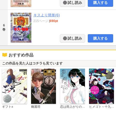
試し読み
購入する
キスより簡単(6)
215ページ
|
690pt
6
巻
試し読み
購入する
おすすめ作品
この作品を見た人はコチラも見ています
恋は雨上がりのように
ギフト±
幽麗塔
ヒメゴト～十九歳の制服～