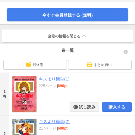
今すぐ会員登録する (無料)
全巻の情報を
閉じる
巻一覧
最終巻
まとめ買い
キスより簡単(1)
225ページ
|
690pt
1
巻
試し読み
購入する
キスより簡単(2)
217ページ
|
690pt
2