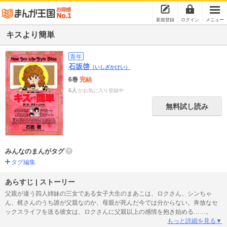
新規登録
ログイン
メニュー
キスより簡単
青年
石坂啓
（いしざかけい）
6巻
完結
6人
がお気に入り登録中
無料試し読み
みんなのまんがタグ
タグ編集
あらすじ | ストーリー
父親が違う四人姉妹の三女である女子大生のまあこは、ロクさん、シンちゃ
ん、梶さんのうち誰が父親なのか、母親が死んだ今では分からない。奔放なセ
ックスライフを送る彼女は、ロクさんに父親以上の感情を抱き始める……。
もっと詳細を見る▼