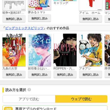
キャリング
夢みるトマト
戦争×漫画1970－2020
アイ’ム ホーム
無料試し読み
無料試し読み
無料試し読み
「
ビッグコミックスピリッツ
」のおすすめ作品
九条の大罪
胚培養士(はいばいようし)ミズイロ～不妊治療のスペシャリスト～
ROPPEN－六篇－
アオアシ
無料試し読み
無料試し読み
無料試し読み
無料試し読み
読み方を選択
アプリで読む
ウェブで読む
専用アプリのダウンロード