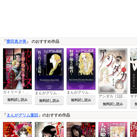
「
愛田真夕美
」 のおすすめ作品
カトリーヌ・ド・メディチ ～夫の妾に処女を奪われた姫～
まんがグリム童話 奴隷に堕ちた姫君
まんがグリム童話 性に汚された花嫁
アシダカ［1話売り］
無料試し読み
無料試し読み
無料試し読み
無料試し読み
「
まんがグリム童話
」のおすすめ作品