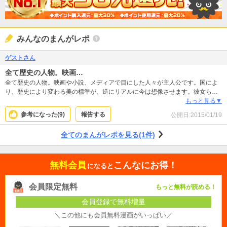
みんなのまんがレポ
ゲストさん
全て歴史の人物。映画…
全て歴史の人物。映画や小説、メディアで目にした人々が主人公です。国によ
り、歴史により変わる美の標準が、逆にリアルに今は想像させます。彼女らの
歴史に翻弄されながらも命をかけた人生を見せてもらいます。
もっと見る▼
参考になった(
9
)
報告する
公開日:
2015/01/19
全てのまんがレポを見る(1件)
無料会員
こんなにお得！
になると
会員限定無料
もっと無料が読める！
会員登録で無料増量
＼この他にも会員無料漫画がいっぱい／