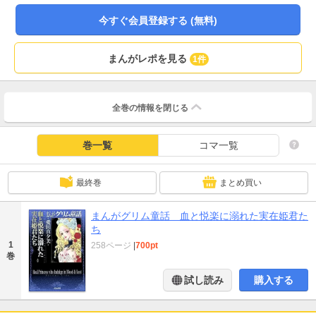
今すぐ会員登録する (無料)
まんがレポを見る
1件
全巻の情報を
閉じる
巻一覧
コマ一覧
最終巻
まとめ買い
まんがグリム童話 血と悦楽に溺れた実在姫君た
ち
1
258ページ
|
700pt
巻
試し読み
購入する