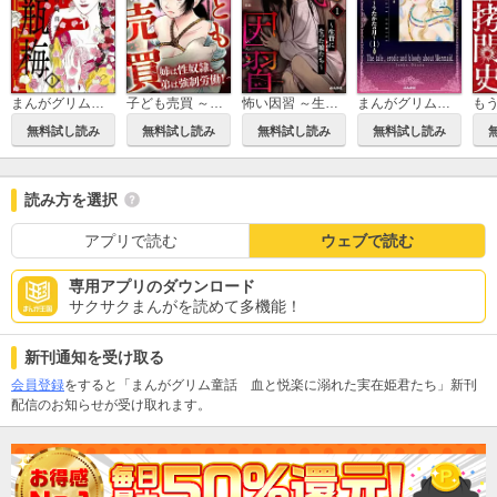
まんがグリム童話 金瓶梅
子ども売買 ～姉は性奴隷、弟は強制労働！～
怖い因習 ～生贄になった娘たち～
まんがグリム童話 人魚姫～うたかたの月～
無料試し読み
無料試し読み
無料試し読み
無料試し読み
読み方を選択
アプリで読む
ウェブで読む
専用アプリのダウンロード
サクサクまんがを読めて多機能！
新刊通知を受け取る
会員登録
をすると「まんがグリム童話 血と悦楽に溺れた実在姫君たち」新刊
配信のお知らせが受け取れます。