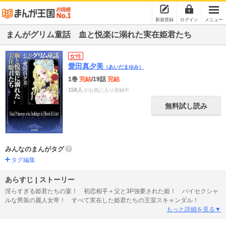
新規登録
ログイン
メニュー
まんがグリム童話 血と悦楽に溺れた実在姫君たち
女性
愛田真夕美
（あいだまゆみ）
1巻
完結
/19話
完結
158人
がお気に入り登録中
無料試し読み
みんなのまんがタグ
タグ編集
あらすじ | ストーリー
淫らすぎる姫君たちの宴！ 初恋相手＋父と3P強要された姫！ バイセクシャ
ルな男装の麗人女帝！ すべて実在した姫君たちの王室スキャンダル！
もっと詳細を見る▼