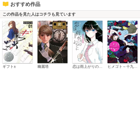
おすすめ作品
この作品を見た人はコチラも見ています
恋は雨上がりのように
ギフト±
幽麗塔
ヒメゴト～十九歳の制服～