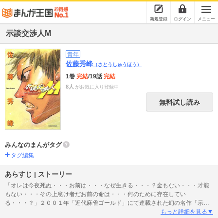
新規登録
ログイン
メニュー
示談交渉人M
青年
佐藤秀峰
（さとうしゅうほう）
1巻
完結
/19話
完結
8人
がお気に入り登録中
無料試し読み
みんなのまんがタグ
タグ編集
あらすじ | ストーリー
「オレは今夜死ぬ・・・お前は・・・なぜ生きる・・・？金もない・・・才能
もない・・・その上怠け者だお前の命は・・・何のために存在してい
る・・・？」２００１年「近代麻雀ゴールド」にて連載された幻の名作「示談
交渉人Ｍ」命懸けのドラマが今、始まるっ・・・！
もっと詳細を見る▼