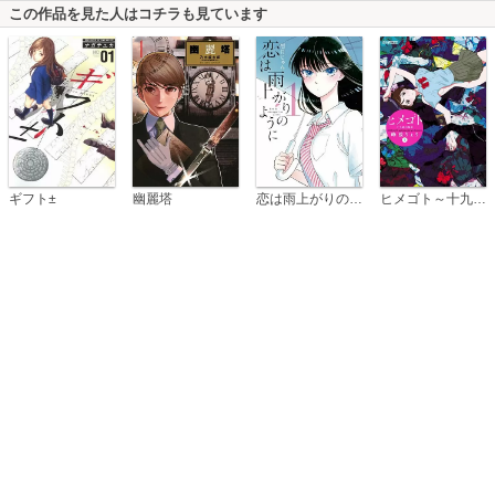
この作品を見た人はコチラも見ています
恋は雨上がりのように
ギフト±
幽麗塔
ヒメゴト～十九歳の制服～