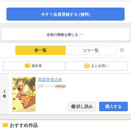
今すぐ会員登録する (無料)
全巻の情報を
閉じる
巻一覧
コマ一覧
最終巻
まとめ買い
示談交渉人M
250ページ
|
400pt
1
巻
試し読み
購入する
おすすめ作品