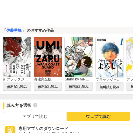
「
佐藤秀峰
」 のおすすめ作品
新ブラックジャックによろしく 完全版
海猿完全版
Stand by me 描クえもん
ブラックジャックによろしく
無料試し読み
無料試し読み
無料試し読み
無料試し読み
読み方を選択
アプリで読む
ウェブで読む
専用アプリのダウンロード