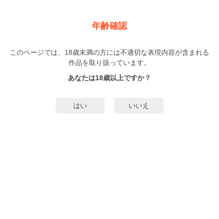
新規登録
ログイン
メニュー
年齢確認
スモーキーネクター
このページでは、18歳未満の方には不適切な表現内容が含まれる
BL
作品を取り扱っています。
ミナヅキアキラ
（みなづきあきら）
3巻
まで配信
あなたは18歳以上ですか？
496人
がお気に入り登録中
無料試し読み
はい
いいえ
みんなのまんがタグ
吸血鬼
血液交換
一途愛
CD化
共存契約最強かよ
タグ編集
あらすじ | ストーリー
ライターの羽瀬川みつるは、吸血鬼「バイター」の仕業だと噂される事件を調
べていた。幼なじみの安仲有生ことアンナには、首を突っ込みすぎるなと忠告
される。だが、実はアンナ自身がバイターだったのだ。みつるは取材と称して
アンナに血を吸われることを了承。そのうえ、勢いのまま抱かれて気が狂うほ
もっと詳細を見る▼