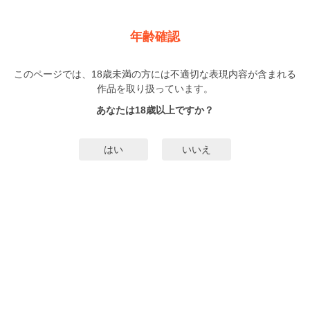
新規登録
ログイン
メニュー
年齢確認
教え子ギャルに王様ゲームでハメられた！
このページでは、18歳未満の方には不適切な表現内容が含まれる
オトナ
作品を取り扱っています。
オーバーブースト
（おーばーぶーすと）
6巻
完結
/12話
完結
あなたは18歳以上ですか？
53人
がお気に入り登録中
無料試し読み
はい
いいえ
みんなのまんがタグ
タグ編集
あらすじ | ストーリー
「せっ先生の…大きすぎっ…アソコが…キツすぎる…」奥まで届く衝撃に何度
も絶頂する教え子達―――教師である主人公は、学園祭の打ち上げに呼ばれカ
ラオケに行ってみると、そこには教え子のギャル3人の姿しかなかった!!せっか
くの交友の機会だから一緒に遊ぶことにしたのだが、ギャルからの提案で王様
もっと詳細を見る▼
ゲームをやることになった。イカサマを使って主人公をからかって楽しんでい