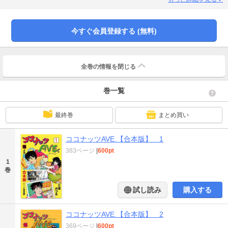
ワケ。だけど……住む場所もアルバイト先もなかなか見つからず、早くも挫折
しそう。そんな矢先、助けた女の子の家に家政婦(住み込み、三食付)として雇わ
れる事になったんだけど、この家には一癖も二癖もある六人姉妹が住んでいて
今すぐ会員登録する (無料)
毎日が波乱の展開に……。
全巻の情報を
閉じる
巻一覧
最終巻
まとめ買い
ココナッツAVE.【合本版】 1
383ページ
|
600pt
1
巻
試し読み
購入する
ココナッツAVE.【合本版】 2
369ページ
|
600pt