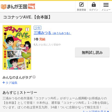
新規登録
ログイン
メニュー
ココナッツAVE.【合本版】
少年
三浦みつる
（みうらみつる）
3巻
完結
6人
がお気に入り登録中
無料試し読み
みんなのまんがタグ
タグ編集
あらすじ | ストーリー
三浦みつるの名作漫画『ココナッツAVE.』がボリューム感満載+お得感ありの
【合本版】として登場！ ※本作は、通常版『ココナッツAVE.』1～2巻を収録し
ています。ぼくの名は堂本五九郎、14歳！ついに念願かなって独立生活！ な
ぜって特別理由なんかないけど……とにかく前から一人で生活してみたかった
もっと詳細を見る▼