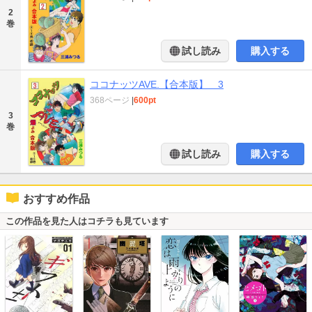
2
巻
試し読み
購入する
ココナッツAVE.【合本版】 3
368ページ
|
600pt
3
巻
試し読み
購入する
おすすめ作品
この作品を見た人はコチラも見ています