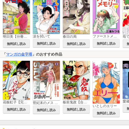
涙を拭いて
ファーストメモリー
春日の局
明日美【分冊版】
無料試し読み
無料試し読み
無料試し読み
無料試し読み
「
マンガの金字塔
」のおすすめ作品
愛
花板虹子【完全版】
板前鬼政【合本版】
世紀末のメス シルバー
いとしのエリー
無料試し読み
無料試し読み
無料試し読み
無料試し読み