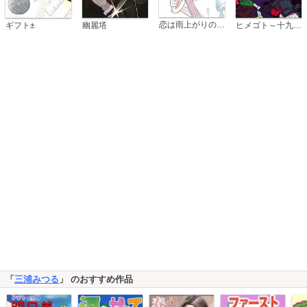
恋は雨上がりのように
ギフト±
幽麗塔
ヒメゴト～十九歳の制服～
「
三浦みつる
」 のおすすめ作品