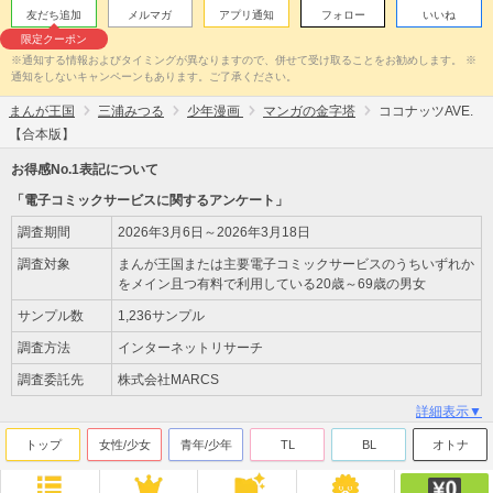
友だち追加
メルマガ
アプリ通知
フォロー
いいね
限定クーポン
※通知する情報およびタイミングが異なりますので、併せて受け取ることをお勧めします。 ※
通知をしないキャンペーンもあります。ご了承ください。
まんが王国
三浦みつる
少年漫画
マンガの金字塔
ココナッツAVE.
【合本版】
お得感No.1表記について
「電子コミックサービスに関するアンケート」
調査期間
2026年3月6日～2026年3月18日
調査対象
まんが王国または主要電子コミックサービスのうちいずれか
をメイン且つ有料で利用している20歳～69歳の男女
サンプル数
1,236サンプル
調査方法
インターネットリサーチ
調査委託先
株式会社MARCS
詳細表示▼
トップ
女性/少女
青年/少年
TL
BL
オトナ