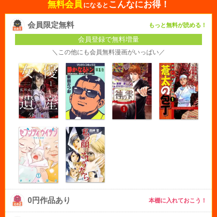
無料会員
こんなにお得！
になると
会員限定無料
もっと無料が読める！
会員登録で無料増量
＼この他にも会員無料漫画がいっぱい／
0円作品あり
本棚に入れておこう！