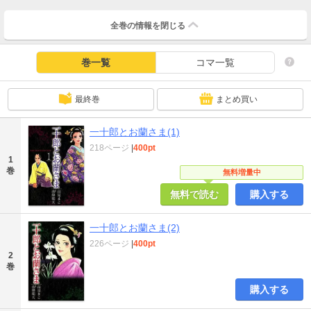
全巻の情報を
閉じる
巻一覧
コマ一覧
最終巻
まとめ買い
一十郎とお蘭さま(1)
218ページ
|
400pt
1
巻
無料増量中
無料で読む
購入する
一十郎とお蘭さま(2)
226ページ
|
400pt
2
巻
購入する