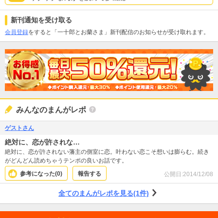
新刊通知を受け取る
会員登録
をすると「一十郎とお蘭さま」新刊配信のお知らせが受け取れます。
みんなのまんがレポ
ゲストさん
絶対に、恋が許されな…
絶対に、恋が許されない藩主の側室に恋。叶わない恋こそ想いは膨らむ。続き
がどんどん読めちゃうテンポの良いお話です。
参考になった(
0
)
報告する
公開日:
2014/12/08
全てのまんがレポを見る(1件)