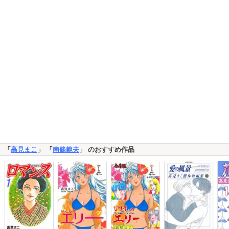
「
高見まこ
」 「
南條範夫
」 のおすすめ作品