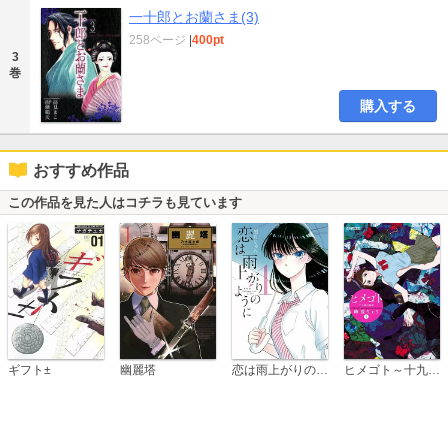
一十郎とお蘭さま(3)
258ページ
|
400pt
3
巻
購入する
おすすめ作品
この作品を見た人はコチラも見ています
恋は雨上がりのように
ギフト±
幽麗塔
ヒメゴト～十九歳の制服～