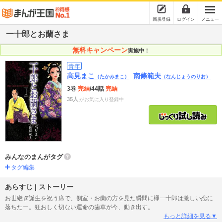
新規登録
ログイン
メニュー
一十郎とお蘭さま
無料キャンペーン
実施中！
青年
高見まこ
南條範夫
（たかみまこ）
（なんじょうのりお）
3巻
完結
/44話
完結
35人
がお気に入り登録中
みんなのまんがタグ
タグ編集
あらすじ | ストーリー
お世継ぎ誕生を祝う席で、側室・お蘭の方を見た瞬間に欅一十郎は激しい恋に
落ちたー。狂おしく切ない運命の歯車が今、動き出す。
もっと詳細を見る▼