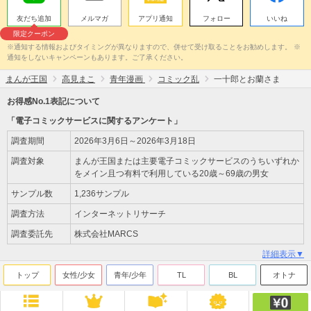
友だち追加
メルマガ
アプリ通知
フォロー
いいね
限定クーポン
※通知する情報およびタイミングが異なりますので、併せて受け取ることをお勧めします。 ※
通知をしないキャンペーンもあります。ご了承ください。
まんが王国
高見まこ
青年漫画
コミック乱
一十郎とお蘭さま
お得感No.1表記について
「電子コミックサービスに関するアンケート」
調査期間
2026年3月6日～2026年3月18日
調査対象
まんが王国または主要電子コミックサービスのうちいずれか
をメイン且つ有料で利用している20歳～69歳の男女
サンプル数
1,236サンプル
調査方法
インターネットリサーチ
調査委託先
株式会社MARCS
詳細表示▼
トップ
女性/少女
青年/少年
TL
BL
オトナ