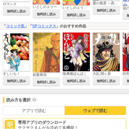
愛の風景 ～高見まこ傑作短編集～
ロマンス
いとしのエリー
いとしのエリー【合本版】
花
無料試し読み
無料試し読み
無料試し読み
無料試し読み
「
コミック乱
」「
SPコミックス
」のおすすめ作品
陰摩羅ぽんぽこ
大乱 関ヶ原
巨
すしいち！
剣客商売
無料試し読み
無料試し読み
無料試し読み
無料試し読み
読み方を選択
アプリで読む
ウェブで読む
専用アプリのダウンロード
サクサクまんがを読めて多機能！