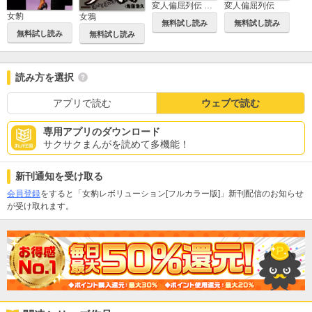
変人偏屈列伝 分冊版
変人偏屈列伝
女豹
女鴉
無料試し読み
無料試し読み
無料試し読み
無料試し読み
読み方を選択
アプリで読む
ウェブで読む
専用アプリのダウンロード
サクサクまんがを読めて多機能！
新刊通知を受け取る
会員登録
をすると「女豹レボリューション[フルカラー版]」新刊配信のお知らせ
が受け取れます。