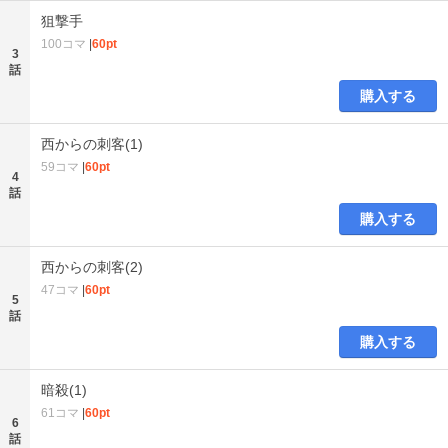
狙撃手
100コマ
|
60pt
3
話
購入する
西からの刺客(1)
59コマ
|
60pt
4
話
購入する
西からの刺客(2)
47コマ
|
60pt
5
話
購入する
暗殺(1)
61コマ
|
60pt
6
話