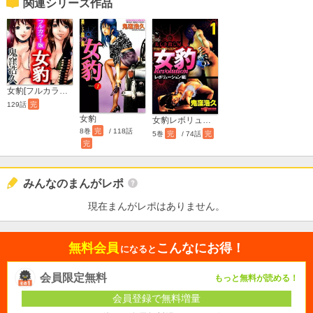
関連シリーズ作品
女豹[フルカラー版]
129話
完
女豹
女豹レボリューション
8巻
完
/ 118話
5巻
完
/ 74話
完
完
みんなのまんがレポ
現在まんがレポはありません。
無料会員
こんなにお得！
になると
会員限定無料
もっと無料が読める！
会員登録で無料増量