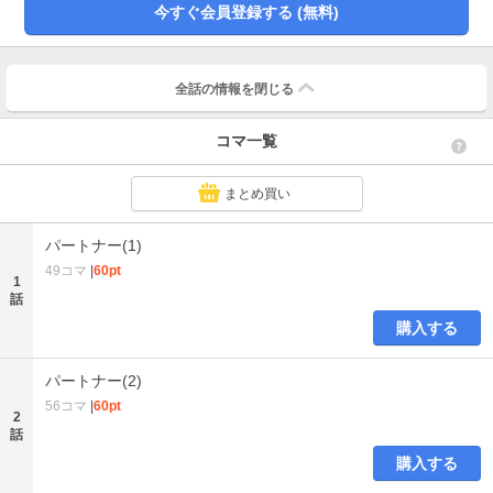
今すぐ会員登録する (無料)
全話の情報を
閉じる
コマ一覧
まとめ買い
パートナー(1)
49コマ
|
60pt
1
話
購入する
パートナー(2)
56コマ
|
60pt
2
話
購入する