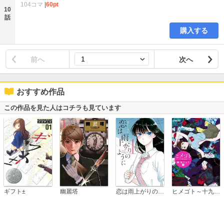
104コマ
|
60pt
10
話
購入する
前へ
次へ
おすすめ作品
この作品を見た人はコチラも見ています
恋は雨上がりのように
ギフト±
幽麗塔
ヒメゴト～十九歳の制服～