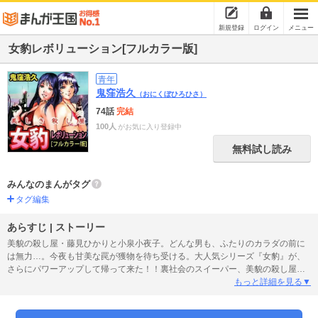
新規登録
ログイン
メニュー
女豹レボリューション[フルカラー版]
青年
鬼窪浩久
（おにくぼひろひさ）
74話
完結
100人
がお気に入り登録中
無料試し読み
みんなのまんがタグ
タグ編集
あらすじ | ストーリー
美貌の殺し屋・藤見ひかりと小泉小夜子。どんな男も、ふたりのカラダの前に
は無力…。今夜も甘美な罠が獲物を待ち受ける。大人気シリーズ『女豹』が、
さらにパワーアップして帰って来た！！裏社会のスイーパー、美貌の殺し屋・
藤見ひかりと小泉小夜子が、社会のゴミを一掃！！迷コンビが活躍する、究極
もっと詳細を見る▼
のセクシー・バイオレンス・コメディをフルカラー版でお楽しみください！