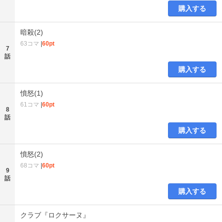
購入する
暗殺(2)
63コマ
|
60pt
7
話
購入する
憤怒(1)
61コマ
|
60pt
8
話
購入する
憤怒(2)
68コマ
|
60pt
9
話
購入する
クラブ『ロクサーヌ』