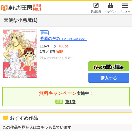
新規登録
ログイン
メニュー
天使な小悪魔(1)
青年
芳原のぞみ
（よしはらのぞみ）
116ページ
|
700pt
1巻
／ 8巻
完結
97人
がお気に入り登録中
購入する
無料キャンペーン
実施中！
第1巻
増量
おすすめ作品
この作品を見た人はコチラも見ています