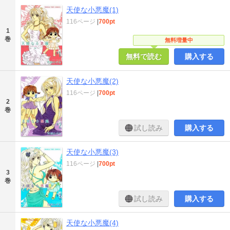
天使な小悪魔(1)
116ページ
|
700pt
1
巻
無料増量中
無料で読む
購入する
天使な小悪魔(2)
116ページ
|
700pt
2
巻
試し読み
購入する
天使な小悪魔(3)
116ページ
|
700pt
3
巻
試し読み
購入する
天使な小悪魔(4)