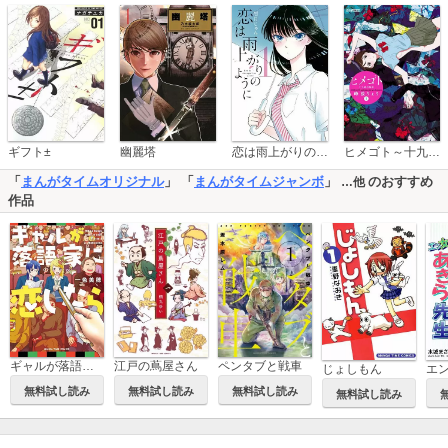
恋は雨上がりのように
ギフト±
幽麗塔
ヒメゴト～十九歳の制服～
「
まんがタイムオリジナル
」 「
まんがタイムジャンボ
」
のおすすめ
…他
作品
江戸の蔦屋さん
ギャルが落語家に恋したら
ペンタブと戦車
じょしもん
無料試し読み
無料試し読み
無料試し読み
無料試し読み