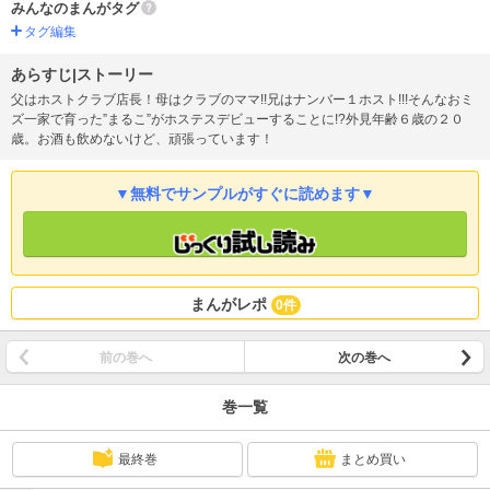
みんなのまんがタグ
タグ編集
あらすじ|ストーリー
父はホストクラブ店長！母はクラブのママ!!兄はナンバー１ホスト!!!そんなおミ
ズ一家で育った”まるこ”がホステスデビューすることに!?外見年齢６歳の２０
歳。お酒も飲めないけど、頑張っています！
▼無料でサンプルがすぐに読めます▼
まんがレポ
0件
前の巻へ
次の巻へ
巻一覧
最終巻
まとめ買い