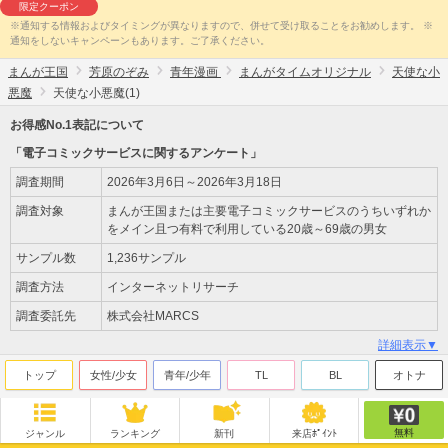
限定クーポン
※通知する情報およびタイミングが異なりますので、併せて受け取ることをお勧めします。 ※
通知をしないキャンペーンもあります。ご了承ください。
まんが王国
芳原のぞみ
青年漫画
まんがタイムオリジナル
天使な小
悪魔
天使な小悪魔(1)
お得感No.1表記について
「電子コミックサービスに関するアンケート」
調査期間
2026年3月6日～2026年3月18日
調査対象
まんが王国または主要電子コミックサービスのうちいずれか
をメイン且つ有料で利用している20歳～69歳の男女
サンプル数
1,236サンプル
調査方法
インターネットリサーチ
調査委託先
株式会社MARCS
詳細表示▼
トップ
女性/少女
青年/少年
TL
BL
オトナ
無料
ジャンル
ランキング
新刊
来店ﾎﾟｲﾝﾄ