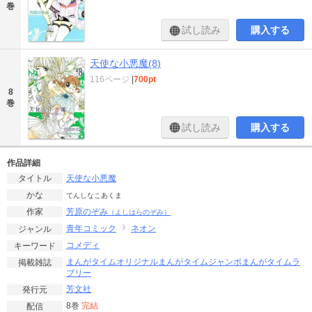
巻
試し読み
購入する
天使な小悪魔(8)
116ページ
|
700pt
8
巻
試し読み
購入する
作品詳細
天使な小悪魔
タイトル
かな
てんしなこあくま
芳原のぞみ
作家
（よしはらのぞみ）
青年コミック
ネオン
ジャンル
コメディ
キーワード
まんがタイムオリジナル
まんがタイムジャンボ
まんがタイムラ
掲載雑誌
ブリー
芳文社
発行元
8巻
完結
配信