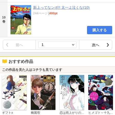
新上ってなンボ!! 太一よ泣くな(10)
244ページ
|
400pt
10
巻
購入する
前へ
次へ
おすすめ作品
この作品を見た人はコチラも見ています
恋は雨上がりのように
ギフト±
幽麗塔
ヒメゴト～十九歳の制服～