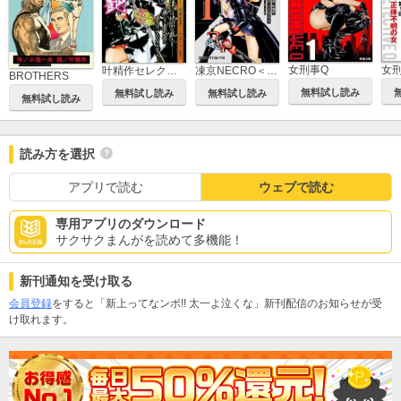
女刑事Q
叶精作セレクション 品川裏宿帖 隠れ女 お艶
凍京NECRO＜トウキョウ・ネクロ＞
BROTHERS
無料試し読み
無料試し読み
無料試し読み
無料試し読み
読み方を選択
アプリで読む
ウェブで読む
専用アプリのダウンロード
サクサクまんがを読めて多機能！
新刊通知を受け取る
会員登録
をすると「新上ってなンボ!! 太一よ泣くな」新刊配信のお知らせが受
け取れます。