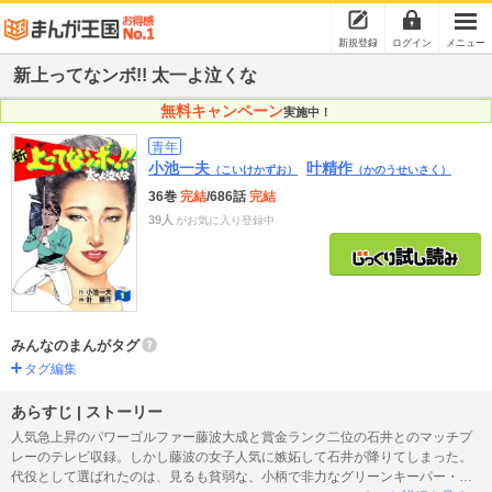
新規登録
ログイン
メニュー
新上ってなンボ!! 太一よ泣くな
無料キャンペーン
実施中！
青年
小池一夫
叶精作
（こいけかずお）
（かのうせいさく）
36巻
完結
/686話
完結
39人
がお気に入り登録中
みんなのまんがタグ
タグ編集
あらすじ | ストーリー
人気急上昇のパワーゴルファー藤波大成と賞金ランク二位の石井とのマッチプ
レーのテレビ収録。しかし藤波の女子人気に嫉妬して石井が降りてしまった。
代役として選ばれたのは、見るも貧弱な、小柄で非力なグリーンキーパー・川