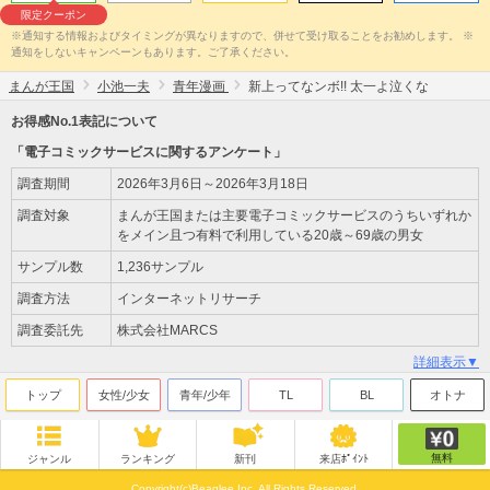
限定クーポン
※通知する情報およびタイミングが異なりますので、併せて受け取ることをお勧めします。 ※
通知をしないキャンペーンもあります。ご了承ください。
まんが王国
小池一夫
青年漫画
新上ってなンボ!! 太一よ泣くな
お得感No.1表記について
「電子コミックサービスに関するアンケート」
調査期間
2026年3月6日～2026年3月18日
調査対象
まんが王国または主要電子コミックサービスのうちいずれか
をメイン且つ有料で利用している20歳～69歳の男女
サンプル数
1,236サンプル
調査方法
インターネットリサーチ
調査委託先
株式会社MARCS
詳細表示▼
トップ
女性/少女
青年/少年
TL
BL
オトナ
無料
ジャンル
ランキング
新刊
来店ﾎﾟｲﾝﾄ
Copyright(c)Beaglee Inc. All Rights Reserved.