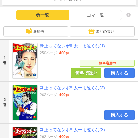
巻一覧
コマ一覧
最終巻
まとめ買い
新上ってなンボ!! 太一よ泣くな(1)
250ページ
|
400pt
1
巻
無料増量中
無料で読む
購入する
新上ってなンボ!! 太一よ泣くな(2)
262ページ
|
400pt
2
巻
購入する
新上ってなンボ!! 太一よ泣くな(3)
262ページ
|
400pt