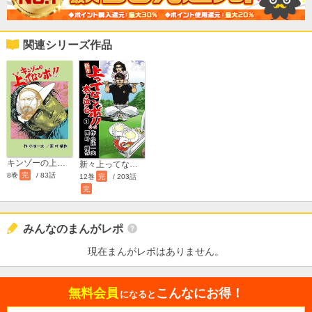
関連シリーズ作品
キンゾーの上ってなンボ!!
新々上ってなンボ!! 太一よ泣くな
8巻
完
/ 83話
12巻
完
/ 203話
完
みんなのまんがレポ
現在まんがレポはありません。
無料会員
こんなにお得！
になると