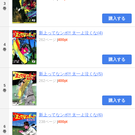
3
巻
購入する
新上ってなンボ!! 太一よ泣くな(4)
262ページ
|
400pt
4
巻
購入する
新上ってなンボ!! 太一よ泣くな(5)
262ページ
|
400pt
5
巻
購入する
新上ってなンボ!! 太一よ泣くな(6)
238ページ
|
400pt
6
巻