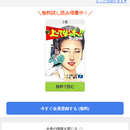
端太一だった！前作の主人公・前野キンゾーの豪快ゴルフを相手に、非力なが
もっと詳細を見る▼
らも絶品のパターテクニックで好勝負を繰り広げた川端太一が主役となって再
登場！ゴルフは上がってなンボ！並み居る強豪相手に非力な太一が勝負を挑
＼無料試し読み増量中！／
む！
1巻
無料で読む
今すぐ会員登録する (無料)
全巻の情報を
閉じる