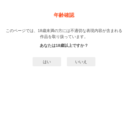
新規登録
ログイン
メニュー
年齢確認
拾った男は、完璧カレシ。～癒し系なのにベッドの中では
激しくて…
このページでは、18歳未満の方には不適切な表現内容が含まれる
作品を取り扱っています。
TL
gento
（げんと）
あなたは18歳以上ですか？
2巻
完結
/6話
まで配信
39人
がお気に入り登録中
はい
いいえ
無料試し読み
みんなのまんがタグ
更新遅い
タグ編集
あらすじ | ストーリー
失恋して傷心のアラサー美月は、酔った勢いで年下のイケメンを拾う。「帰る
とこも金も無いから泊めて」と懇願する彼はなんだか捨て犬みたいで放ってお
けない…。“元カレの結婚式に恋人のフリして参加する”ことを条件に、しばらく